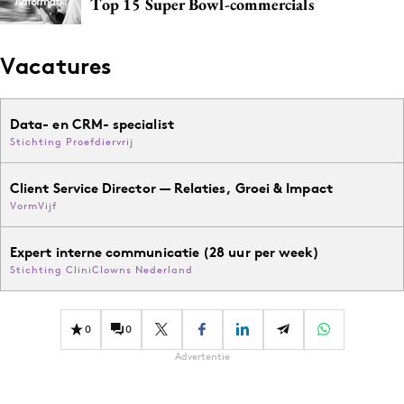
Top 15 Super Bowl-commercials
Media
Merkstrategie
Vacatures
PR
Programmatic
Data- en CRM- specialist
Purpose Marketing
Stichting Proefdiervrij
Reputatie & crisis
Client Service Director — Relaties, Groei & Impact
VormVijf
Expert interne communicatie (28 uur per week)
Stichting CliniClowns Nederland
0
0
Advertentie