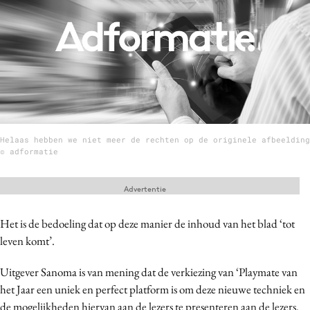
Menu
Home
9 sept: GenAI-training
12 nov: MarketingLive!
Helaas hebben we niet meer de rechten op de originele afbeelding
Adverteren
© adformatie
Events
Opleidingen
Advertentie
Vacatures
Het is de bedoeling dat op deze manier de inhoud van het blad ‘tot
Academy
leven komt’.
Partners
Uitgever Sanoma is van mening dat de verkiezing van ‘Playmate van
Topics
het Jaar een uniek en perfect platform is om deze nieuwe techniek en
Artificial Intelligence
de mogelijkheden hiervan aan de lezers te presenteren aan de lezers.