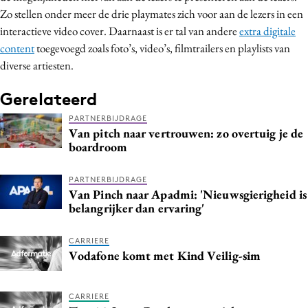
Zo stellen onder meer de drie playmates zich voor aan de lezers in een
Bureaus
interactieve video cover. Daarnaast is er tal van andere
extra digitale
Campagnes
content
toegevoegd zoals foto’s, video’s, filmtrailers en playlists van
Carriere
diverse artiesten.
Contentmarketing
Gerelateerd
Craft
Customer Experience
PARTNERBIJDRAGE
Van pitch naar vertrouwen: zo overtuig je de
Data & Insights
boardroom
Design
Digital transformation
PARTNERBIJDRAGE
Van Pinch naar Apadmi: 'Nieuwsgierigheid is
Diversiteit
belangrijker dan ervaring'
Effectiviteit
Gedragsverandering
CARRIERE
Vodafone komt met Kind Veilig-sim
Influencer marketing
Interne communicatie
CARRIERE
Martech