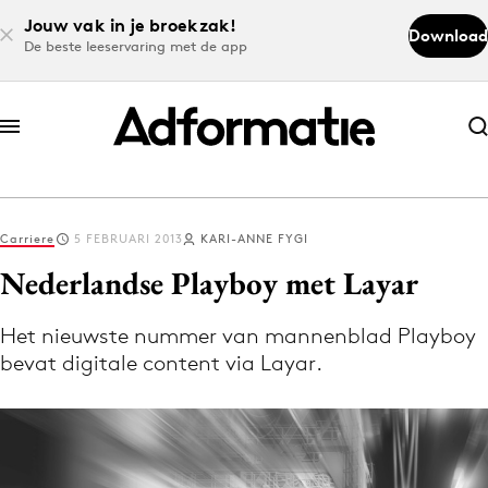
Jouw vak in je broekzak!
Download
De beste leeservaring met de app
Abonneer nu
Abonneer nu
Carriere
5 FEBRUARI 2013
KARI-ANNE FYGI
Log in
Nederlandse Playboy met Layar
Het nieuwste nummer van mannenblad Playboy
Download de app
bevat digitale content via Layar.
Volg het laatste nieuws via de Adformatie
Nieuws app