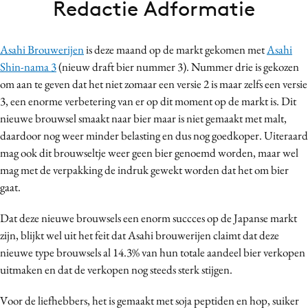
Redactie Adformatie
Bureaus
Campagnes
Asahi Brouwerijen
is deze maand op de markt gekomen met
Asahi
Carriere
Shin-nama 3
(nieuw draft bier nummer 3). Nummer drie is gekozen
Contentmarketing
om aan te geven dat het niet zomaar een versie 2 is maar zelfs een versie
Craft
3, een enorme verbetering van er op dit moment op de markt is. Dit
Customer Experience
nieuwe brouwsel smaakt naar bier maar is niet gemaakt met malt,
daardoor nog weer minder belasting en dus nog goedkoper. Uiteraard
Data & Insights
mag ook dit brouwseltje weer geen bier genoemd worden, maar wel
Design
mag met de verpakking de indruk gewekt worden dat het om bier
Digital transformation
gaat.
Diversiteit
Dat deze nieuwe brouwsels een enorm succces op de Japanse markt
Effectiviteit
zijn, blijkt wel uit het feit dat Asahi brouwerijen claimt dat deze
Gedragsverandering
nieuwe type brouwsels al 14.3% van hun totale aandeel bier verkopen
Influencer marketing
uitmaken en dat de verkopen nog steeds sterk stijgen.
Interne communicatie
Voor de liefhebbers, het is gemaakt met soja peptiden en hop, suiker
Martech