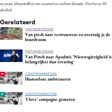
en yeast, kleurstoffen van caramel en carbon dioxide. Het bevat 5%
Media
alcohol
Merkstrategie
PR
Gerelateerd
Programmatic
PARTNERBIJDRAGE
Van pitch naar vertrouwen: zo overtuig je de
Purpose Marketing
boardroom
Reputatie & crisis
PARTNERBIJDRAGE
Van Pinch naar Apadmi: 'Nieuwsgierigheid is
belangrijker dan ervaring'
CONTENTMARKETING
Humorloze ambtenaren
CONTENTMARKETING
'I love' campagne gemeten