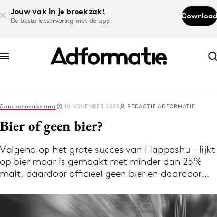
Jouw vak in je broekzak!
Download
De beste leeservaring met de app
Abonneer nu
Abonneer nu
Contentmarketing
10 NOVEMBER 2005
REDACTIE ADFORMATIE
Log in
Bier of geen bier?
Volgend op het grote succes van Happoshu - lijkt
Download de app
op bier maar is gemaakt met minder dan 25%
Volg het laatste nieuws via de Adformatie
malt, daardoor officieel geen bier en daardoor…
Nieuws app