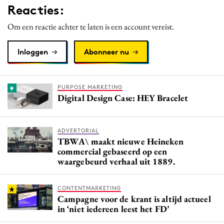
Reacties:
Media
Merkstrategie
Om een reactie achter te laten is een account vereist.
PR
Inloggen
Abonneer nu
Programmatic
Purpose Marketing
Reputatie & crisis
PURPOSE MARKETING
Digital Design Case: HEY Bracelet
ADVERTORIAL
TBWA\ maakt nieuwe Heineken
commercial gebaseerd op een
waargebeurd verhaal uit 1889.
CONTENTMARKETING
Campagne voor de krant is altijd actueel
in ‘niet iedereen leest het FD’