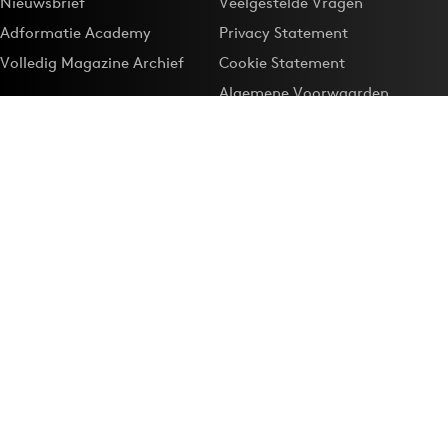
Nieuwsbrief
Veelgestelde Vragen
Adformatie Academy
Privacy Statement
Volledig Magazine Archief
Cookie Statement
Algemene Voorwaarden
Onze app
Maak Adformatie.nl je
Google-favoriet
Privacyinstellingen
Download de
Adformatie Nieuws App