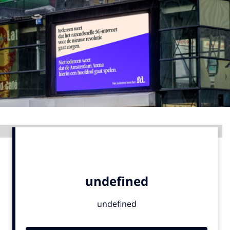
Menu
Home
9 sept: GenAI-training
12 nov: MarketingLive!
Adverteren
Events
Advertentie
Opleidingen
Vacatures
Academy
Partners
Topics
Artificial Intelligence