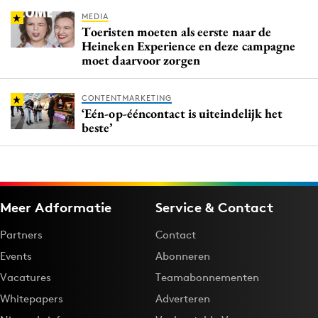
MEDIA
Toeristen moeten als eerste naar de
Heineken Experience en deze campagne
moet daarvoor zorgen
CONTENTMARKETING
‘Eén-op-ééncontact is uiteindelijk het
beste’
Meer Adformatie
Service & Contact
Partners
Contact
Events
Abonneren
Vacatures
Teamabonnementen
Whitepapers
Adverteren