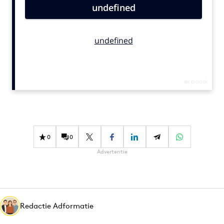
Bureaus
Campagnes
Carriere
Contentmarketing
Craft
Customer Experience
Data & Insights
Design
Digital transformation
0
0
Diversiteit
Advertentie
Effectiviteit
Gedragsverandering
Influencer marketing
Interne communicatie
Redactie Adformatie
Martech