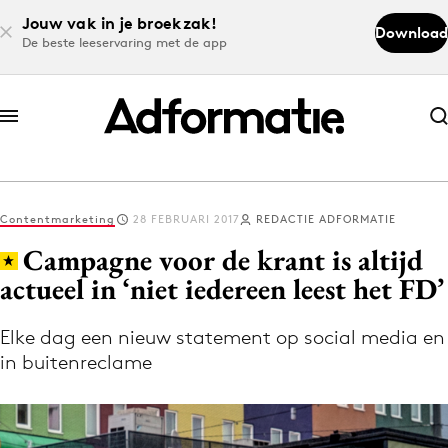
Jouw vak in je broekzak!
Download
De beste leeservaring met de app
Abonneer nu
Abonneer nu
Contentmarketing
28 FEBRUARI 2017
REDACTIE ADFORMATIE
Log in
Campagne voor de krant is altijd
actueel in ‘niet iedereen leest het FD’
Download de app
Volg het laatste nieuws via de Adformatie
Elke dag een nieuw statement op social media en
in buitenreclame
Nieuws app