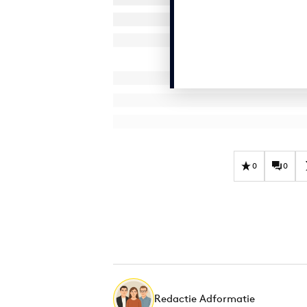
0
0
Redactie Adformatie