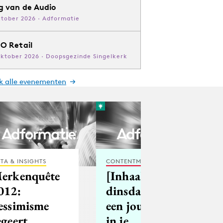
g van de Audio
ktober 2026 · Adformatie
O Retail
oktober 2026 · Doopsgezinde Singelkerk
jk alle evenementen
TA & INSIGHTS
CONTENTMARKETING
erkenquête
[Inhaak-
012:
dinsdag] Zet
essimisme
een journalist
egeert
in je