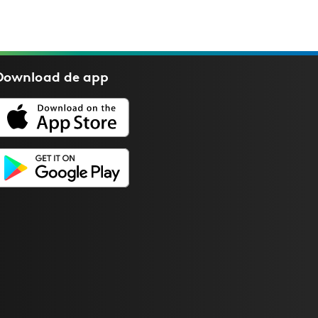
Download de
app