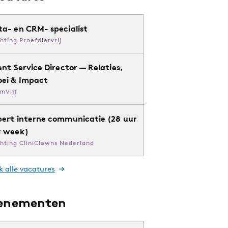
ta- en CRM- specialist
chting Proefdiervrij
ent Service Director — Relaties,
oei & Impact
mVijf
pert interne communicatie (28 uur
r week)
chting CliniClowns Nederland
k alle vacatures
enementen