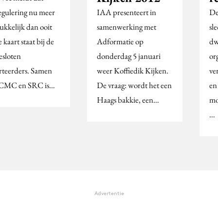
regulering nu meer
IAA presenteert in
De
ukkelijk dan ooit
samenwerking met
sl
 kaart staat bij de
Adformatie op
dw
esloten
donderdag 5 januari
org
rteerders. Samen
weer Koffiedik Kijken.
ve
 CMC en SRC is…
De vraag: wordt het een
en
Haags bakkie, een…
mo
…
Advertentie