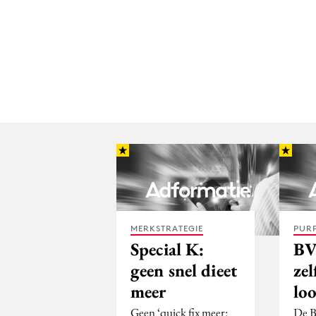
MERKSTRATEGIE
PUR
Special K:
BV
geen snel dieet
zel
meer
lo
Geen ‘quick fix meer:
De B