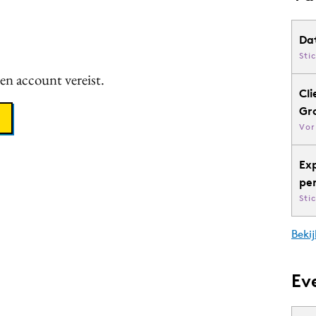
Da
Sti
een account vereist.
Cli
Gr
Vor
Ex
pe
Sti
Bekij
Ev