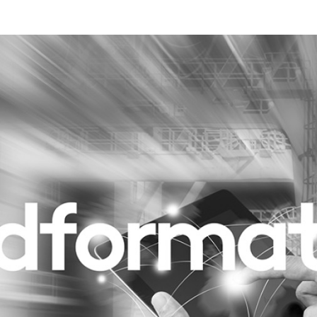
Programmatic
ering
Purpose Marketing
keting
Reputatie & crisis
nicatie