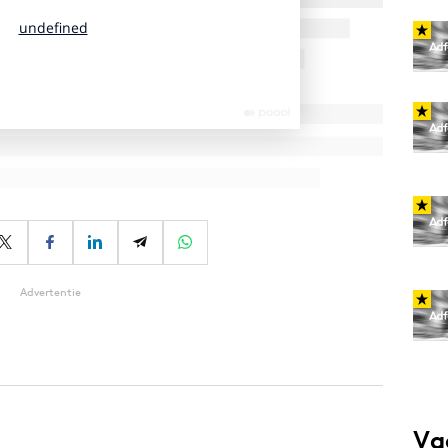
Advertentie
Va