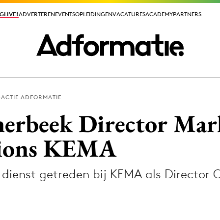
GLIVE!
GLIVE!
ADVERTEREN
ADVERTEREN
EVENTS
EVENTS
OPLEIDINGEN
OPLEIDINGEN
VACATURES
VACATURES
ACADEMY
ACADEMY
PARTNERS
PARTNERS
ACTIE ADFORMATIE
ieuws app
erbeek Director Mar
ions KEMA
 dienst getreden bij KEMA als Director
Media
ormation
Merkstrategie
PR