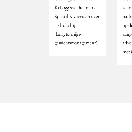
Kellogg’s zet het merk
zelf
Special K voortaan neer
nadr
als hulp bij
op de
‘langetermijn-
aang
gewichtsmanagement’.
adve
met