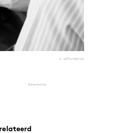
© adformatie
Advertentie
relateerd