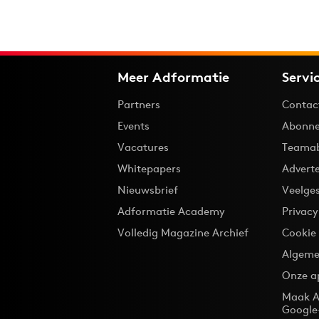
Meer Adformatie
Servi
Partners
Contac
Events
Abonne
Vacatures
Teama
Whitepapers
Advert
Nieuwsbrief
Veelge
Adformatie Academy
Privac
Volledig Magazine Archief
Cookie
Algeme
Onze a
Maak A
Google