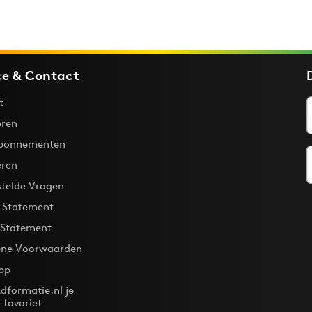
ce & Contact
t
ren
bonnementen
eren
stelde Vragen
y Statement
 Statement
ne Voorwaarden
pp
dformatie.nl je
-favoriet