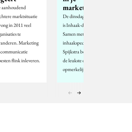
marketingteam
 aanhoudend
echtere marktsituatie
De dinsdag op Molblog
ong in 2011 veel
is Inhaak-dinsdag.
anisaties te
Samen met blogger en
randeren. Marketing
inhaakspecialist Gonnie
 communicatie
Spijkstra bespreken we
esten flink inleveren.
de leukste en
opmerkelijkste…