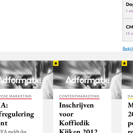
Da
1 o
CM
13 
Beki
POSE MARKETING
CONTENTMARKETING
DA
A:
Inschrijven
M
fregulering
voor
2
ont
Koffiedik
p
Kijken 2012
r
VA meldt dat