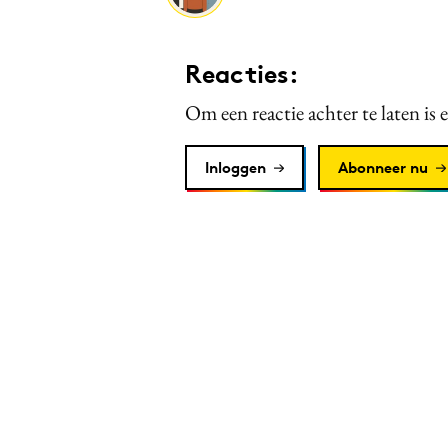
Reacties:
Om een reactie achter te laten is 
Inloggen
Abonneer nu