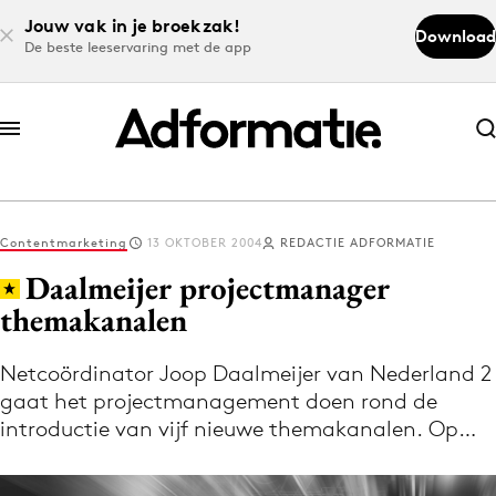
Jouw vak in je broekzak!
Download
De beste leeservaring met de app
Abonneer nu
Abonneer nu
Contentmarketing
13 OKTOBER 2004
REDACTIE ADFORMATIE
Log in
Daalmeijer projectmanager
themakanalen
Download de app
Volg het laatste nieuws via de Adformatie
Netcoördinator Joop Daalmeijer van Nederland 2
gaat het projectmanagement doen rond de
Nieuws app
introductie van vijf nieuwe themakanalen. Op…