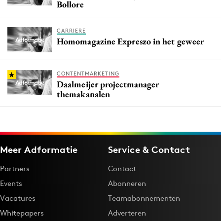
Bollore
CARRIERE
Homomagazine Expreszo in het geweer
CONTENTMARKETING
Daalmeijer projectmanager
themakanalen
Meer Adformatie
Service & Contact
Partners
Contact
Events
Abonneren
Vacatures
Teamabonnementen
Whitepapers
Adverteren