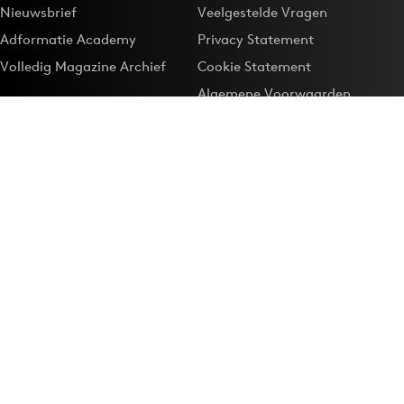
Nieuwsbrief
Veelgestelde Vragen
Adformatie Academy
Privacy Statement
Volledig Magazine Archief
Cookie Statement
Algemene Voorwaarden
Onze app
Maak Adformatie.nl je
Google-favoriet
Privacyinstellingen
Download de
Adformatie Nieuws App