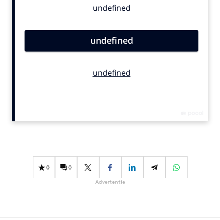
Bureaus
Campagnes
Carriere
Contentmarketing
Craft
Customer Experience
Data & Insights
Design
Digital transformation
Diversiteit
Effectiviteit
0
0
Gedragsverandering
Advertentie
Influencer marketing
Interne communicatie
Martech