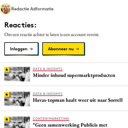
Media
Redactie Adformatie
Merkstrategie
Reacties:
PR
Programmatic
Om een reactie achter te laten is een account vereist.
Purpose Marketing
Inloggen
Abonneer nu
Reputatie & crisis
DATA & INSIGHTS
Minder inhoud supermarktproducten
DATA & INSIGHTS
Havas-topman haalt weer uit naar Sorrell
CONTENTMARKETING
“Geen samenwerking Publicis met