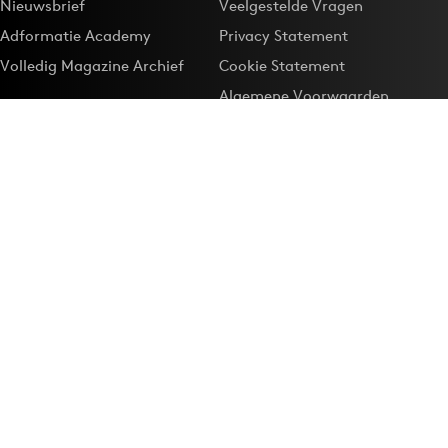
Nieuwsbrief
Veelgestelde Vragen
Adformatie Academy
Privacy Statement
Volledig Magazine Archief
Cookie Statement
Algemene Voorwaarden
Onze app
Maak Adformatie.nl je
Google-favoriet
Privacyinstellingen
Download de
Adformatie Nieuws App