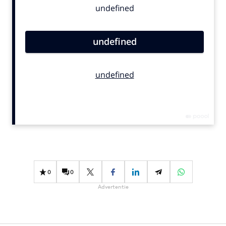
Bureaus
Campagnes
Carriere
Contentmarketing
Craft
Customer Experience
Data & Insights
Design
Digital transformation
Diversiteit
Effectiviteit
0
0
Gedragsverandering
Advertentie
Influencer marketing
Interne communicatie
Martech