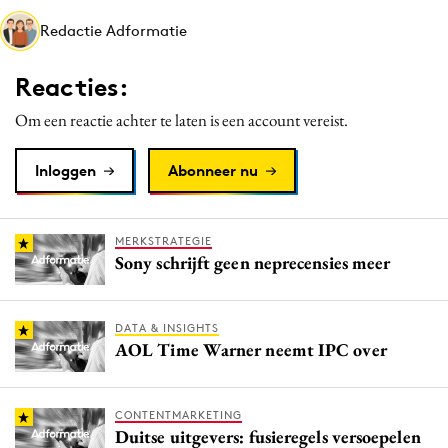
Media
Redactie Adformatie
Merkstrategie
Reacties:
PR
Programmatic
Om een reactie achter te laten is een account vereist.
Purpose Marketing
Inloggen
Abonneer nu
Reputatie & crisis
MERKSTRATEGIE
Sony schrijft geen neprecensies meer
DATA & INSIGHTS
AOL Time Warner neemt IPC over
CONTENTMARKETING
Duitse uitgevers: fusieregels versoepelen