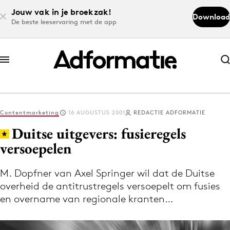
Jouw vak in je broekzak!
Download
De beste leeservaring met de app
Abonneer nu
Abonneer nu
Contentmarketing
16 AUGUSTUS 2001
REDACTIE ADFORMATIE
Log in
Duitse uitgevers: fusieregels
versoepelen
Download de app
Volg het laatste nieuws via de Adformatie
M. Dopfner van Axel Springer wil dat de Duitse
overheid de antitrustregels versoepelt om fusies
Nieuws app
en overname van regionale kranten…