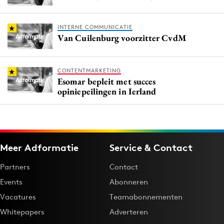
INTERNE COMMUNICATIE
Van Cuilenburg voorzitter CvdM
CONTENTMARKETING
Esomar bepleit met succes
opiniepeilingen in Ierland
Meer Adformatie
Service & Contact
Partners
Contact
Events
Abonneren
Vacatures
Teamabonnementen
Whitepapers
Adverteren