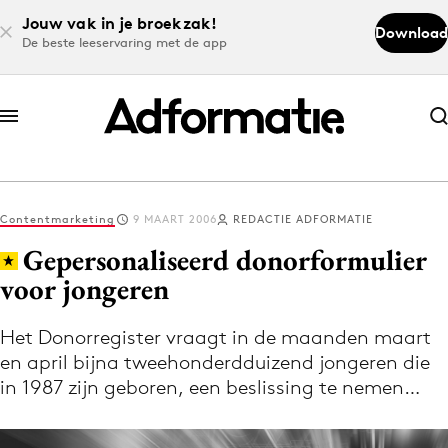
Jouw vak in je broekzak!
Download
De beste leeservaring met de app
Abonneer nu
Abonneer nu
Contentmarketing
9 MAART 2006
REDACTIE ADFORMATIE
Log in
Gepersonaliseerd donorformulier
voor jongeren
Download de app
Volg het laatste nieuws via de Adformatie
Het Donorregister vraagt in de maanden maart
en april bijna tweehonderdduizend jongeren die
Nieuws app
in 1987 zijn geboren, een beslissing te nemen…