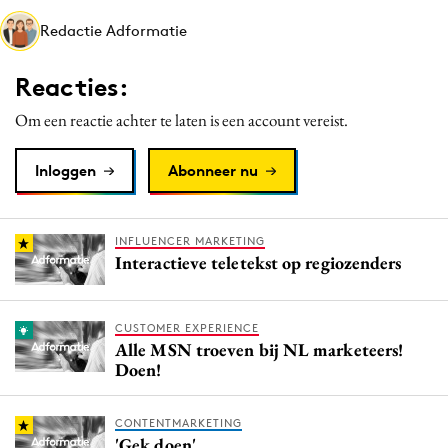
Media
Redactie Adformatie
Merkstrategie
Reacties:
PR
Programmatic
Om een reactie achter te laten is een account vereist.
Purpose Marketing
Inloggen
Abonneer nu
Reputatie & crisis
INFLUENCER MARKETING
Interactieve teletekst op regiozenders
CUSTOMER EXPERIENCE
Alle MSN troeven bij NL marketeers!
Doen!
CONTENTMARKETING
'Gek doen'