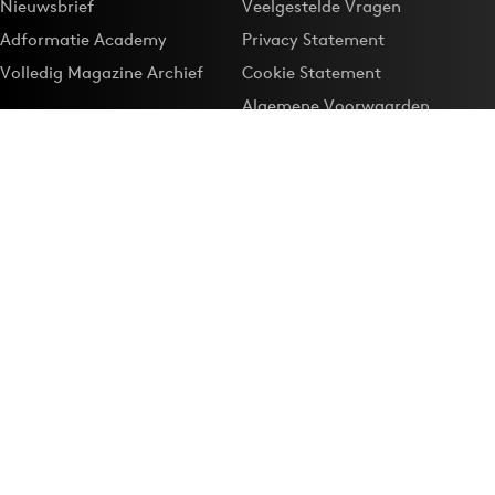
Nieuwsbrief
Veelgestelde Vragen
Adformatie Academy
Privacy Statement
Volledig Magazine Archief
Cookie Statement
Algemene Voorwaarden
Onze app
Maak Adformatie.nl je
Google-favoriet
Privacyinstellingen
Download de
Adformatie Nieuws App