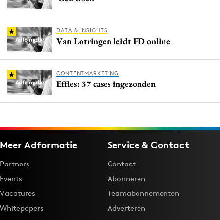
DATA & INSIGHTS
Van Lotringen leidt FD online
CONTENTMARKETING
Effies: 37 cases ingezonden
Meer Adformatie
Service & Contact
Partners
Contact
Events
Abonneren
Vacatures
Teamabonnementen
Whitepapers
Adverteren