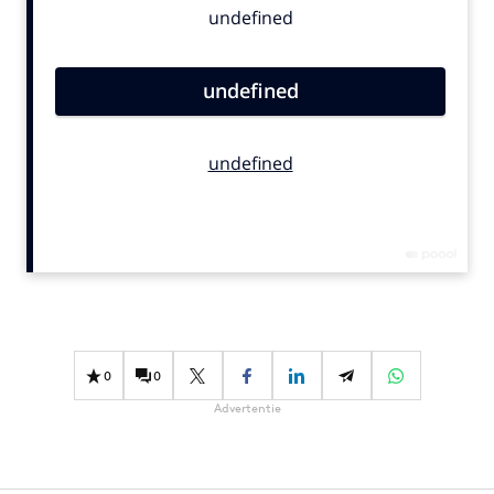
Bureaus
Campagnes
Carriere
Contentmarketing
Craft
Customer Experience
Data & Insights
Design
Digital transformation
Diversiteit
Effectiviteit
0
0
Gedragsverandering
Advertentie
Influencer marketing
Interne communicatie
Martech