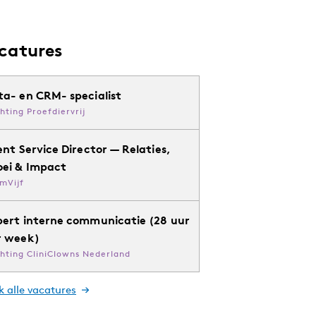
catures
ta- en CRM- specialist
chting Proefdiervrij
ent Service Director — Relaties,
oei & Impact
mVijf
pert interne communicatie (28 uur
r week)
chting CliniClowns Nederland
k alle vacatures