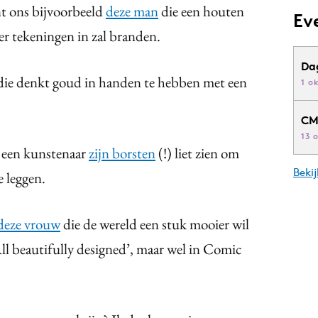
nt ons bijvoorbeeld
deze man
die een houten
Ev
r tekeningen in zal branden.
Da
ie denkt goud in handen te hebben met een
1 o
CM
13 
 een kunstenaar
zijn borsten
(!) liet zien om
Beki
e leggen.
deze vrouw
die de wereld een stuk mooier wil
ll beautifully designed’, maar wel in Comic