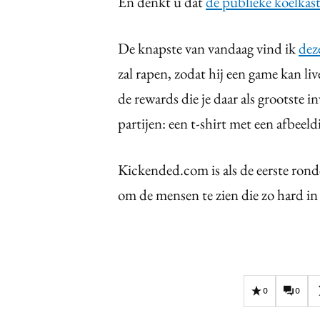
En denkt u dat
de publieke koelkas
De knapste van vandaag vind ik
dez
zal rapen, zodat hij een game kan li
de rewards die je daar als grootste in
partijen: een t-shirt met een afbeeld
Kickended.com is als de eerste ronde 
om de mensen te zien die zo hard in z
0
0