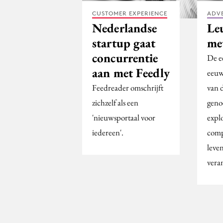
CUSTOMER EXPERIENCE
ADV
Nederlandse
Le
startup gaat
me
concurrentie
De e
aan met Feedly
eeuw
Feedreader omschrijft
van 
zichzelf als een
geno
'nieuwsportaal voor
expl
iedereen'.
comp
leve
vera