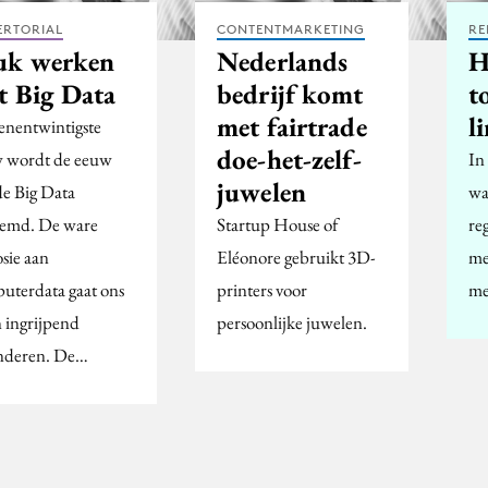
ERTORIAL
CONTENTMARKETING
RE
uk werken
Nederlands
H
t Big Data
bedrijf komt
t
met fairtrade
l
enentwintigste
doe-het-zelf-
 wordt de eeuw
In
juwelen
de Big Data
wa
emd. De ware
Startup House of
re
osie aan
Eléonore gebruikt 3D-
me
uterdata gaat ons
printers voor
me
n ingrijpend
persoonlijke juwelen.
nderen. De…