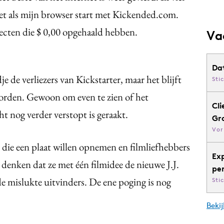
rnet als mijn browser start met Kickended.com.
jecten die $ 0,00 opgehaald hebben.
Va
Da
je de verliezers van Kickstarter, maar het blijft
Sti
orden. Gewoon om even te zien of het
Cli
t nog verder verstopt is geraakt.
Gr
Vor
die een plaat willen opnemen en filmliefhebbers
Ex
denken dat ze met één filmidee de nieuwe J.J.
pe
de mislukte uitvinders. De ene poging is nog
Sti
Bekij