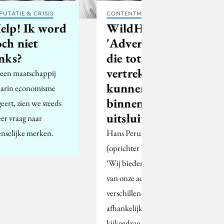
PUTATIE & CRISIS
CONTENTMARKETING
elp! Ik word
WildHitz:
och niet
'Advertenties
inks?
die tot hoog
vertrek leiden,
 een maatschappij
kunnen wij
arin economisme
binnenkort
geert, zien we steeds
uitsluiten'
er vraag naar
nselijke merken.
Hans Perukel
(oprichter WildHitz):
‘Wij bieden kijkers één
van onze achttien
verschillende zenders
afhankelijk van hun
kijkgedrag.’