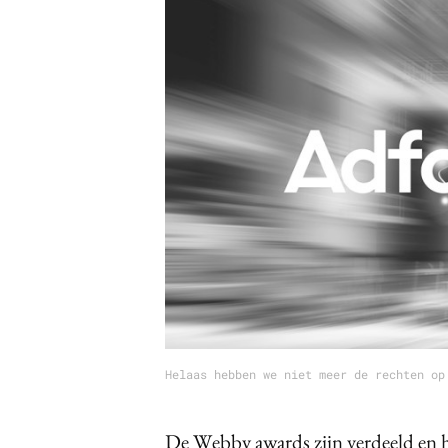
Carriere
Effectiviteit
Contentmarketing
Gedragsverand
Craft
Influencer mar
Customer Experience
Interne commu
Data & Insights
Martech
Helaas hebben we niet meer de rechten op
De Webby awards zijn verdeeld en het