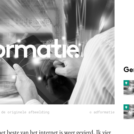
Programmatic
ering
Purpose Marketing
keting
Reputatie & crisis
nicatie
Ge
 de originele afbeelding
© adformatie
 beste van het internet is weer gevierd. Ik vier