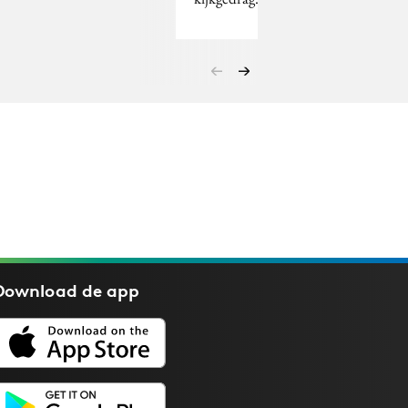
Download de
app