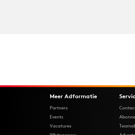
Meer Adformatie
Servi
Partners
Contac
Events
Abonne
Vacatures
Teama
Whitepapers
Advert