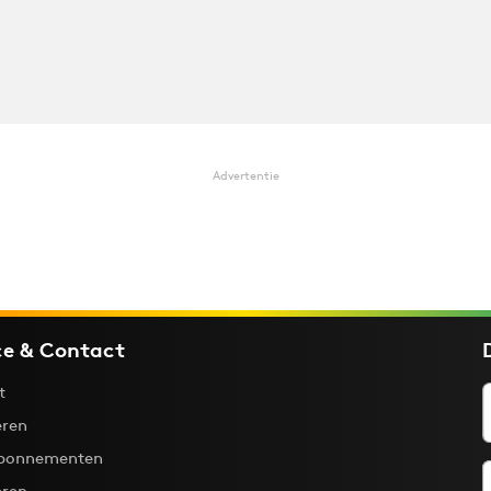
Advertentie
ce & Contact
t
ren
bonnementen
eren