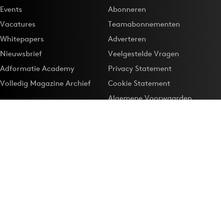
Events
Abonneren
Vacatures
Teamabonnementen
Whitepapers
Adverteren
Nieuwsbrief
Veelgestelde Vragen
Adformatie Academy
Privacy Statement
Volledig Magazine Archief
Cookie Statement
Algemene Voorwaarden
Onze app
Maak Adformatie.nl je
Google-favoriet
Privacyinstellingen
Download de
Adformatie Nieuws App