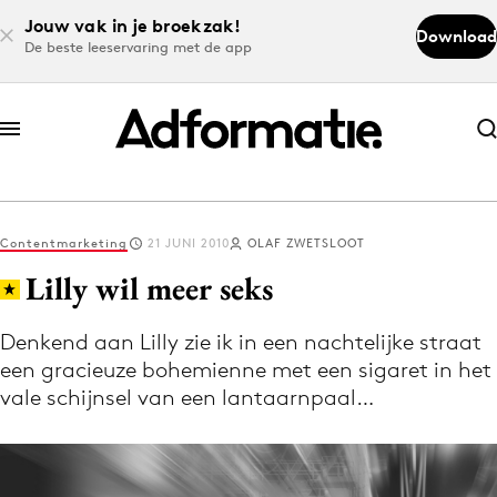
Jouw vak in je broekzak!
Download
De beste leeservaring met de app
Abonneer nu
Abonneer nu
Contentmarketing
21 JUNI 2010
OLAF ZWETSLOOT
Log in
Lilly wil meer seks
Denkend aan Lilly zie ik in een nachtelijke straat
Download de app
een gracieuze bohemienne met een sigaret in het
Volg het laatste nieuws via de Adformatie
vale schijnsel van een lantaarnpaal…
Nieuws app