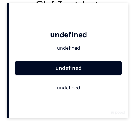
Olaf Zwetsloot
Bureaus
Campagnes
Carriere
Contentmarketing
Craft
Customer Experience
Data & Insights
Design
Digital transformation
Diversiteit
Effectiviteit
Gedragsverandering
Influencer marketing
Interne communicatie
Martech