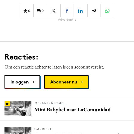
Media
0
0
Merkstrategie
Advertentie
PR
Programmatic
Purpose Marketing
Reputatie & crisis
Reacties:
Om een reactie achter te laten is een account vereist.
Inloggen
Abonneer nu
MERKSTRATEGIE
Mini Babybel naar LaComunidad
CARRIERE