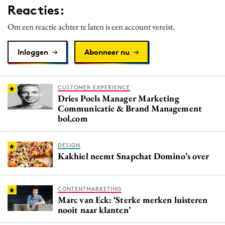
Reacties:
Media
Merkstrategie
Om een reactie achter te laten is een account vereist.
PR
Inloggen
Abonneer nu
Programmatic
Purpose Marketing
Reputatie & crisis
CUSTOMER EXPERIENCE
Dries Poels Manager Marketing
Communicatie & Brand Management
bol.com
DESIGN
Kakhiel neemt Snapchat Domino’s over
CONTENTMARKETING
Marc van Eck: ‘Sterke merken luisteren
nooit naar klanten’