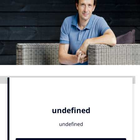
Menu
Home
9 sept: GenAI-training
12 nov: MarketingLive!
Adverteren
Events
Advertentie
Opleidingen
Vacatures
Academy
Partners
Topics
Artificial Intelligence