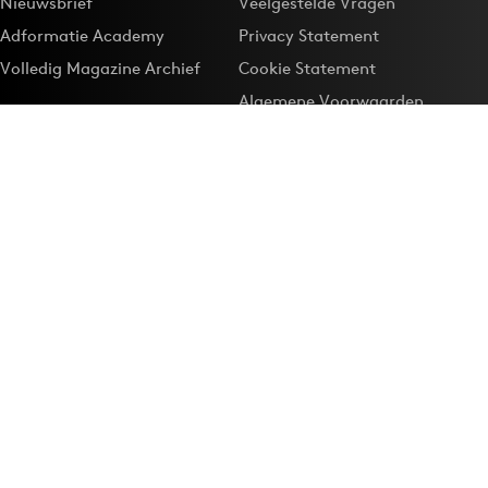
Nieuwsbrief
Veelgestelde Vragen
Adformatie Academy
Privacy Statement
Volledig Magazine Archief
Cookie Statement
Algemene Voorwaarden
Onze app
Maak Adformatie.nl je
Google-favoriet
Privacyinstellingen
Download de
Adformatie Nieuws App