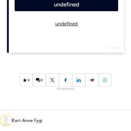
Bureaus
Campagnes
Carriere
Contentmarketing
Craft
Customer Experience
Data & Insights
Design
Digital transformation
0
0
Diversiteit
Advertentie
Effectiviteit
Gedragsverandering
Influencer marketing
Interne communicatie
Kari-Anne Fygi
Martech