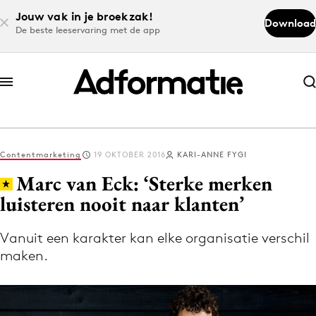
Jouw vak in je broekzak!
Download
De beste leeservaring met de app
Abonneer nu
Abonneer nu
Contentmarketing
19 OKTOBER 2016
KARI-ANNE FYGI
Log in
Marc van Eck: ‘Sterke merken
luisteren nooit naar klanten’
Download de app
Volg het laatste nieuws via de Adformatie
Vanuit een karakter kan elke organisatie verschil
maken.
Nieuws app