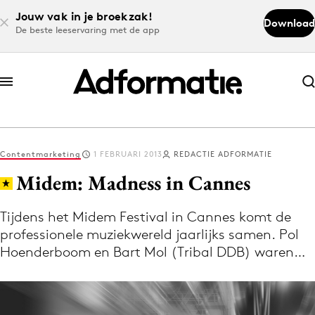
Jouw vak in je broekzak!
Download
De beste leeservaring met de app
Abonneer nu
Abonneer nu
Contentmarketing
1 FEBRUARI 2013
REDACTIE ADFORMATIE
Log in
Midem: Madness in Cannes
Tijdens het Midem Festival in Cannes komt de
Download de app
professionele muziekwereld jaarlijks samen. Pol
Volg het laatste nieuws via de Adformatie
Hoenderboom en Bart Mol (Tribal DDB) waren…
Nieuws app