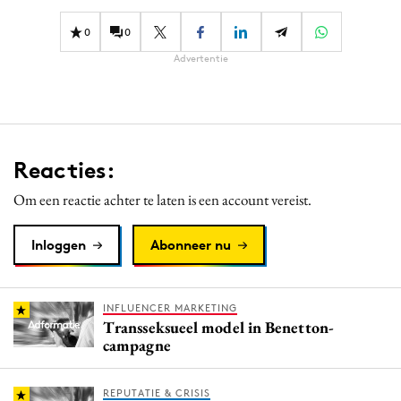
Media
0
0
Merkstrategie
Advertentie
PR
Programmatic
Purpose Marketing
Reputatie & crisis
Reacties:
Om een reactie achter te laten is een account vereist.
Inloggen
Abonneer nu
INFLUENCER MARKETING
Transseksueel model in Benetton-
campagne
REPUTATIE & CRISIS