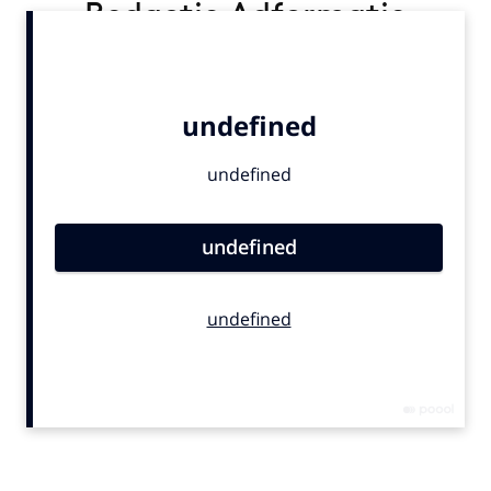
Redactie Adformatie
Bureaus
Campagnes
Carriere
Contentmarketing
Craft
Customer Experience
Data & Insights
Design
Digital transformation
Diversiteit
Effectiviteit
Gedragsverandering
Influencer marketing
Interne communicatie
Martech