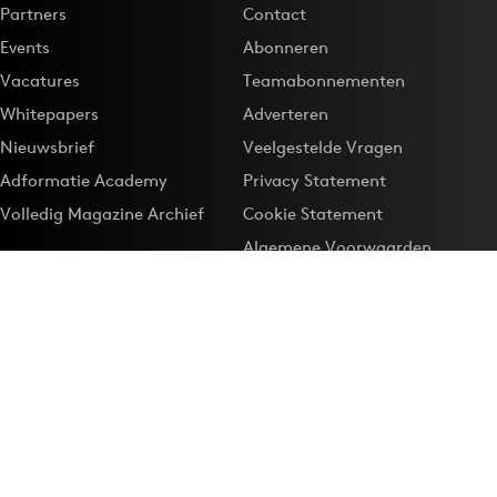
Partners
Contact
Events
Abonneren
Vacatures
Teamabonnementen
Whitepapers
Adverteren
Nieuwsbrief
Veelgestelde Vragen
Adformatie Academy
Privacy Statement
Volledig Magazine Archief
Cookie Statement
Algemene Voorwaarden
Onze app
Maak Adformatie.nl je
Google-favoriet
Privacyinstellingen
Download de
Adformatie Nieuws App