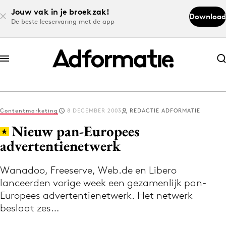
Jouw vak in je broekzak!
Download
De beste leeservaring met de app
Abonneer nu
Abonneer nu
Contentmarketing
8 DECEMBER 2003
REDACTIE ADFORMATIE
Log in
Nieuw pan-Europees
advertentienetwerk
Download de app
Volg het laatste nieuws via de Adformatie
Wanadoo, Freeserve, Web.de en Libero
lanceerden vorige week een gezamenlijk pan-
Nieuws app
Europees advertentienetwerk. Het netwerk
beslaat zes…