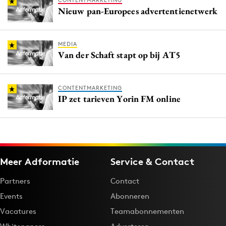
CONTENTMARKETING
Nieuw pan-Europees advertentienetwerk
MEDIA
Van der Schaft stapt op bij AT5
CONTENTMARKETING
IP zet tarieven Yorin FM online
Meer Adformatie
Service & Contact
Partners
Contact
Events
Abonneren
Vacatures
Teamabonnementen