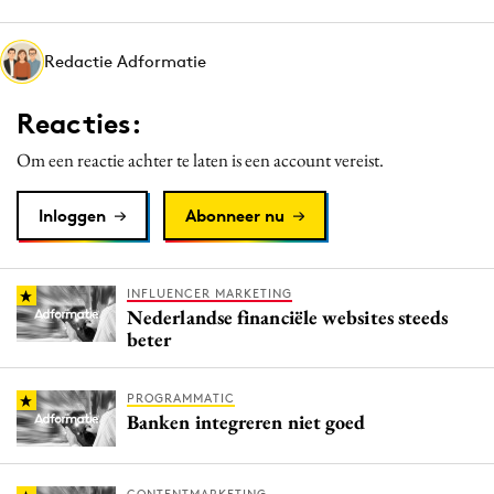
Media
Merkstrategie
Redactie Adformatie
PR
Reacties:
Programmatic
Purpose Marketing
Om een reactie achter te laten is een account vereist.
Reputatie & crisis
Inloggen
Abonneer nu
INFLUENCER MARKETING
Nederlandse financiële websites steeds
beter
PROGRAMMATIC
Banken integreren niet goed