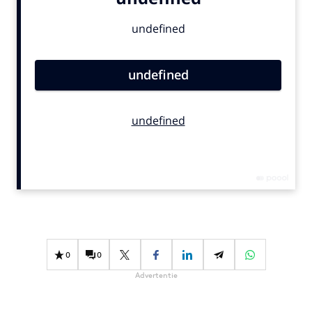
Bureaus
Campagnes
Carriere
Contentmarketing
Craft
Customer Experience
Data & Insights
Design
Digital transformation
Diversiteit
Effectiviteit
Gedragsverandering
0
0
Influencer marketing
Advertentie
Interne communicatie
Martech