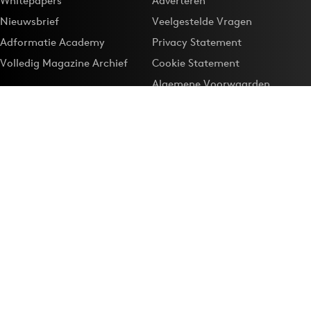
Whitepapers
Adverteren
Nieuwsbrief
Veelgestelde Vragen
Adformatie Academy
Privacy Statement
Volledig Magazine Archief
Cookie Statement
Algemene Voorwaarden
Onze app
Maak Adformatie.nl je
Google-favoriet
Privacyinstellingen
Download de
Adformatie Nieuws App