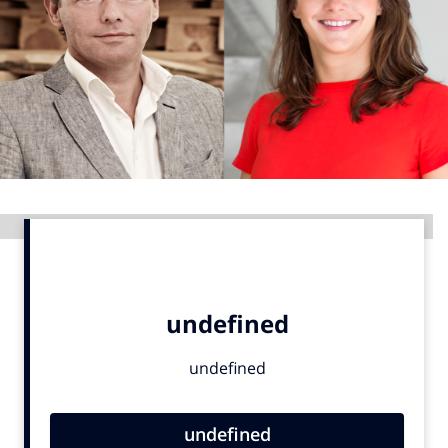
Menu
Home
9 sept: GenAI-training
12 nov: MarketingLive!
Adverteren
Advertentie
Events
Opleidingen
Vacatures
Academy
Partners
Topics
Artificial Intelligence