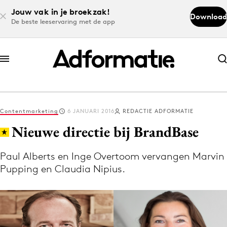
Jouw vak in je broekzak!
Download
De beste leeservaring met de app
Abonneer nu
Abonneer nu
Contentmarketing
6 JANUARI 2016
REDACTIE ADFORMATIE
Log in
Nieuwe directie bij BrandBase
Paul Alberts en Inge Overtoom vervangen Marvin
Download de app
Pupping en Claudia Nipius.
Volg het laatste nieuws via de Adformatie
Nieuws app