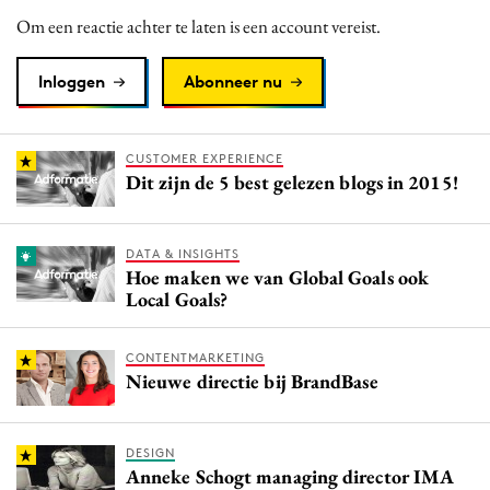
Media
Om een reactie achter te laten is een account vereist.
Merkstrategie
Inloggen
Abonneer nu
PR
Programmatic
Purpose Marketing
CUSTOMER EXPERIENCE
Dit zijn de 5 best gelezen blogs in 2015!
Reputatie & crisis
DATA & INSIGHTS
Hoe maken we van Global Goals ook
Local Goals?
CONTENTMARKETING
Nieuwe directie bij BrandBase
DESIGN
Anneke Schogt managing director IMA