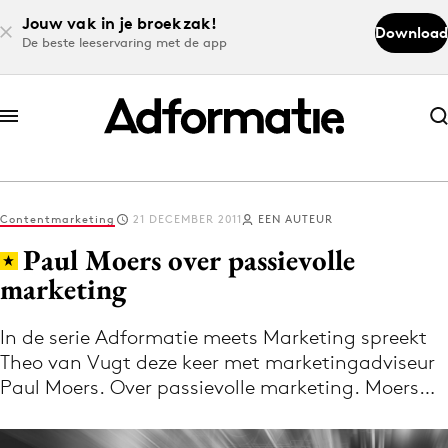
Jouw vak in je broekzak!
Download
De beste leeservaring met de app
Abonneer nu
Abonneer nu
Contentmarketing
21 DECEMBER 2011
EEN AUTEUR
Log in
Paul Moers over passievolle
marketing
Download de app
Volg het laatste nieuws via de Adformatie
In de serie Adformatie meets Marketing spreekt
Theo van Vugt deze keer met marketingadviseur
Nieuws app
Paul Moers. Over passievolle marketing. Moers…