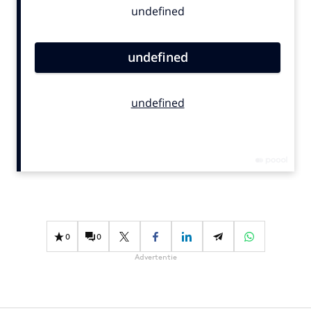
Bureaus
Campagnes
Carriere
Contentmarketing
Craft
Customer Experience
Data & Insights
Design
Digital transformation
Diversiteit
Effectiviteit
0
0
Gedragsverandering
Advertentie
Influencer marketing
Interne communicatie
Martech