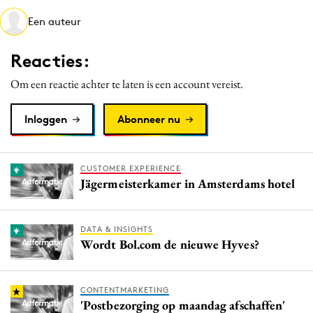
Media
Een auteur
Merkstrategie
Reacties:
PR
Programmatic
Om een reactie achter te laten is een account vereist.
Purpose Marketing
Inloggen
Abonneer nu
Reputatie & crisis
CUSTOMER EXPERIENCE
Jägermeisterkamer in Amsterdams hotel
DATA & INSIGHTS
Wordt Bol.com de nieuwe Hyves?
CONTENTMARKETING
'Postbezorging op maandag afschaffen'