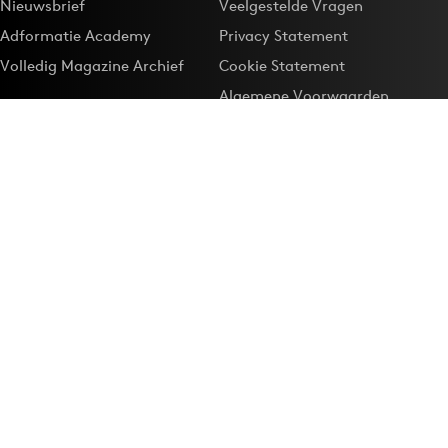
Nieuwsbrief
Veelgestelde Vragen
Adformatie Academy
Privacy Statement
Volledig Magazine Archief
Cookie Statement
Algemene Voorwaarden
Onze app
Maak Adformatie.nl je
Google-favoriet
Privacyinstellingen
Download de
Adformatie Nieuws App