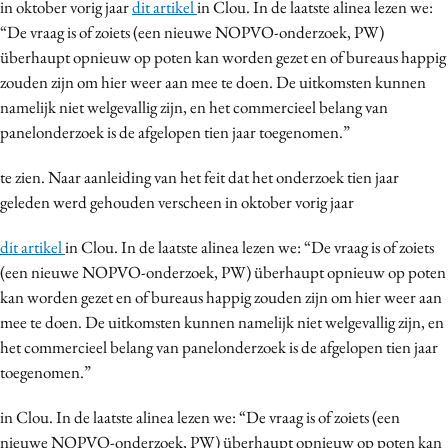
in oktober vorig jaar
dit artikel
in Clou. In de laatste alinea lezen we:
“De vraag is of zoiets (een nieuwe NOPVO-onderzoek, PW)
überhaupt opnieuw op poten kan worden gezet en of bureaus happig
zouden zijn om hier weer aan mee te doen. De uitkomsten kunnen
namelijk niet welgevallig zijn, en het commercieel belang van
panelonderzoek is de afgelopen tien jaar toegenomen.”
te zien. Naar aanleiding van het feit dat het onderzoek tien jaar
geleden werd gehouden verscheen in oktober vorig jaar
dit artikel
in Clou. In de laatste alinea lezen we: “De vraag is of zoiets
(een nieuwe NOPVO-onderzoek, PW) überhaupt opnieuw op poten
kan worden gezet en of bureaus happig zouden zijn om hier weer aan
mee te doen. De uitkomsten kunnen namelijk niet welgevallig zijn, en
het commercieel belang van panelonderzoek is de afgelopen tien jaar
toegenomen.”
in Clou. In de laatste alinea lezen we: “De vraag is of zoiets (een
nieuwe NOPVO-onderzoek, PW) überhaupt opnieuw op poten kan