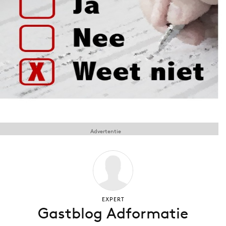
Menu
Home
9 sept: GenAI-training
12 nov: MarketingLive!
Adverteren
Events
Advertentie
Opleidingen
Vacatures
Academy
Partners
Topics
EXPERT
Gastblog Adformatie
Artificial Intelligence