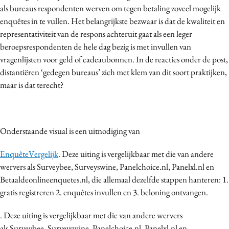
als bureaus respondenten werven om tegen betaling zoveel mogelijk
Media
enquêtes in te vullen. Het belangrijkste bezwaar is dat de kwaliteit en
Merkstrategie
representativiteit van de respons achteruit gaat als een leger
PR
beroepsrespondenten de hele dag bezig is met invullen van
Programmatic
vragenlijsten voor geld of cadeaubonnen. In de reacties onder de post,
distantiëren ‘gedegen bureaus’ zich met klem van dit soort praktijken,
Purpose Marketing
maar is dat terecht?
Reputatie & crisis
Onderstaande visual is een uitnodiging van
EnquêteVergelijk
. Deze uiting is vergelijkbaar met die van andere
wervers als Surveybee, Surveyswine, Panelchoice.nl, Panelxl.nl en
Betaaldeonlineenquetes.nl, die allemaal dezelfde stappen hanteren: 1.
gratis registreren 2. enquêtes invullen en 3. beloning ontvangen.
. Deze uiting is vergelijkbaar met die van andere wervers
als Surveybee, Surveyswine, Panelchoice.nl, Panelxl.nl en