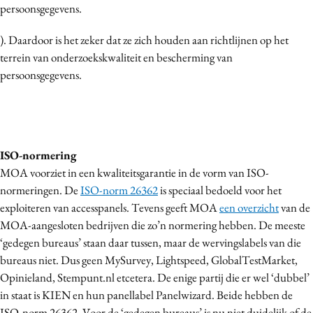
persoonsgegevens.
). Daardoor is het zeker dat ze zich houden aan richtlijnen op het
terrein van onderzoekskwaliteit en bescherming van
persoonsgegevens.
ISO-normering
MOA voorziet in een kwaliteitsgarantie in de vorm van ISO-
normeringen. De
ISO-norm 26362
is speciaal bedoeld voor het
exploiteren van accesspanels. Tevens geeft MOA
een overzicht
van de
MOA-aangesloten bedrijven die zo’n normering hebben. De meeste
‘gedegen bureaus’ staan daar tussen, maar de wervingslabels van die
bureaus niet. Dus geen MySurvey, Lightspeed, GlobalTestMarket,
Opinieland, Stempunt.nl etcetera. De enige partij die er wel ‘dubbel’
in staat is KIEN en hun panellabel Panelwizard. Beide hebben de
ISO-norm 26362. Voor de ‘gedegen bureaus’ is nu niet duidelijk of de