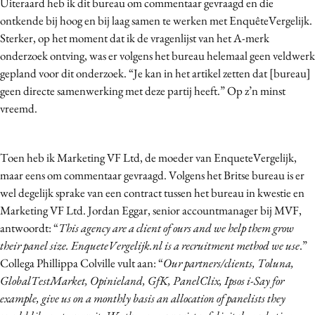
Uiteraard heb ik dit bureau om commentaar gevraagd en die
ontkende bij hoog en bij laag samen te werken met EnquêteVergelijk.
Sterker, op het moment dat ik de vragenlijst van het A-merk
onderzoek ontving, was er volgens het bureau helemaal geen veldwerk
gepland voor dit onderzoek. “Je kan in het artikel zetten dat [bureau]
geen directe samenwerking met deze partij heeft.” Op z’n minst
vreemd.
Toen heb ik Marketing VF Ltd, de moeder van EnqueteVergelijk,
maar eens om commentaar gevraagd. Volgens het Britse bureau is er
wel degelijk sprake van een contract tussen het bureau in kwestie en
Marketing VF Ltd. Jordan Eggar, senior accountmanager bij MVF,
antwoordt: “
This agency are a client of ours and we help them grow
their panel size. EnqueteVergelijk.nl is a recruitment method we use
.”
Collega Phillippa Colville vult aan: “
Our partners/clients, Toluna,
GlobalTestMarket, Opinieland, GfK, PanelClix, Ipsos i-Say for
example, give us on a monthly basis an allocation of panelists they