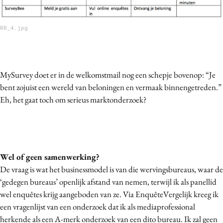
RR_4.jpg
MySurvey doet er in de welkomstmail nog een schepje bovenop: “Je
bent zojuist een wereld van beloningen en vermaak binnengetreden.”
Eh, het gaat toch om serieus marktonderzoek?
Wel of geen samenwerking?
De vraag is wat het businessmodel is van die wervingsbureaus, waar de
‘gedegen bureaus’ openlijk afstand van nemen, terwijl ik als panellid
wel enquêtes krijg aangeboden van ze. Via EnquêteVergelijk kreeg ik
een vragenlijst van een onderzoek dat ik als mediaprofessional
herkende als een A-merk onderzoek van een dito bureau. Ik zal geen