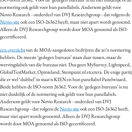
normering ook geldt voor hun panellabels. Andersom geldt voor
Novio Research - onderdeel van DVJ Researchgroup - dat volgens de
Novio-site
ook een ISO-26362 heeft, maar niet apart wordt genoemd.
Alleen de DVJ Researchgroup wordt door MOA genoemd als ISO-
gecertificeerd.
een overzicht
van de MOA-aangesloten bedrijven die zo’n normering
hebben. De meeste ‘gedegen bureaus’ staan daar tussen, maar de
wervingslabels van die bureaus niet. Dus geen MySurvey, Lightspeed,
GlobalTestMarket, Opinieland, Stempunt.nl etcetera. De enige partij
die er wel ‘dubbel’ in staat is KIEN en hun panellabel Panelwizard.
Beide hebben de ISO-norm 26362. Voor de ‘gedegen bureaus’ is nu
niet duidelijk of de normering ook geldt voor hun panellabels.
Andersom geldt voor Novio Research - onderdeel van DVJ
Researchgroup - dat volgens de
Novio-site
ook een ISO-26362 heeft,
maar niet apart wordt genoemd. Alleen de DVJ Researchgroup
wordt door MOA genoemd als ISO-gecertificeerd.