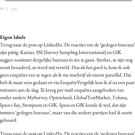
RR_2.jpg
Eigen labels
Terug naar de post op LinkedIn. De reacties van de ‘gedegen bureaus’
zijn pittig. Kantar, SSI (Survey Sampling International) en GfK
zeggen nooitmet dergelijke bureaus in zee te gaan. Sterker, ze zijn nog
nooit benaderd, zo werd mij verteld. Dus als het goed is, kom ik ook
geen enquêtes van ze tegen als ik me inschrijf als nieuw panellid. Dat
heb ik maar eens gedaan en via EnquêteVergelijk kon ik al na een paar
minuten aan de slag. Ik kreeg per mail enquêtes aangeboden van
onder andere MySurvey, Opinieland, GlobalTestMarket, Toluna,
Ipsos i-Say, Stempunt en GfK. Ipsos en GfK kende ik wel, dat zijn
immers ‘gedegen bureaus’, maar van die andere partijen had ik nooit
gehoord.
Terug naar de post op LinkedIn. De reacties van de ‘gedegen bureaus’