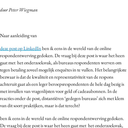
Bureaus
door Peter Wiegman
Campagnes
Carriere
Contentmarketing
Naar aanleiding van
Craft
deze post op LinkedIn
ben ik eens in de wereld van de online
Customer Experience
respondentwerving gedoken. De vraag bij deze post is waar het heen
Data & Insights
gaat met het onderzoeksvak, als bureaus respondenten werven om
Design
tegen betaling zoveel mogelijk enquêtes in te vullen. Het belangrijkste
Digital transformation
bezwaar is dat de kwaliteit en representativiteit van de respons
Diversiteit
achteruit gaat als een leger beroepsrespondenten de hele dag bezig is
met invullen van vragenlijsten voor geld of cadeaubonnen. In de
Effectiviteit
reacties onder de post, distantiëren ‘gedegen bureaus’ zich met klem
Gedragsverandering
van dit soort praktijken, maar is dat terecht?
Influencer marketing
Interne communicatie
ben ik eens in de wereld van de online respondentwerving gedoken.
De vraag bij deze post is waar het heen gaat met het onderzoeksvak,
Martech