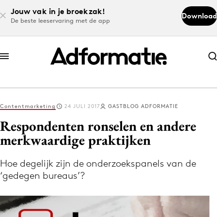
Jouw vak in je broekzak!
Download
De beste leeservaring met de app
Abonneer nu
Abonneer nu
Contentmarketing
24 JULI 2017
GASTBLOG ADFORMATIE
Log in
Respondenten ronselen en andere
merkwaardige praktijken
Download de app
Volg het laatste nieuws via de Adformatie
Hoe degelijk zijn de onderzoekspanels van de
‘gedegen bureaus’?
Nieuws app