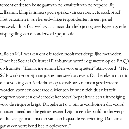
terecht of dit ten koste gaat van de kwaliteit van de respons. Bij
zelfaanmelding is immers geen sprake van een a-selecte steekproef.
Het verzamelen van bereidwillige respondenten in een panel
verzwakt dit effect weliswaar, maar dan heb je nog steeds geen goede
afspiegeling van de onderzoekspopulatie.
CBS en SCP werken om die reden nooit met dergelijke methoden.
Door het Sociaal Cultureel Planbureau word ik gewezen op de FAQ’s
op hun site: “Kan ik me aanmelden voor enquêtes?” Antwoord: “Het
SCP werkt voor zijn enquêtes met steekproeven. Dat betekent dat uit
de bevolking van Nederland op toevalsbasis mensen geselecteerd
worden voor een onderzoek. Mensen kunnen zich dus niet zelf
opgeven voor een onderzoek: het toeval bepaalt wie een uitnodiging
voor de enquête krijgt. Dit gebeurt o.a. om te voorkomen dat vooral
mensen meedoen die geïnteresseerd zijn in een bepaald onderwerp,
of die veel gebruik maken van een bepaalde voorziening. Dat kan al
gauw een vertekend beeld opleveren.”