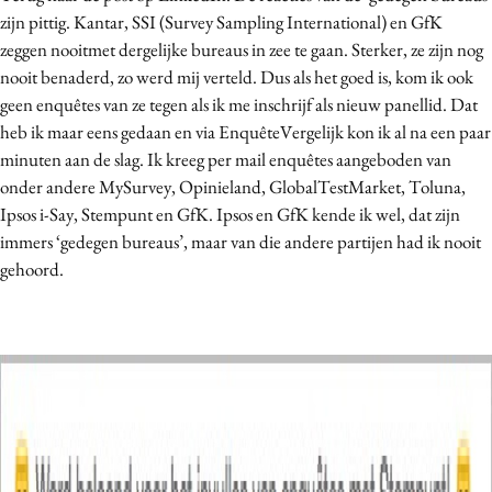
zijn pittig. Kantar, SSI (Survey Sampling International) en GfK
zeggen nooitmet dergelijke bureaus in zee te gaan. Sterker, ze zijn nog
nooit benaderd, zo werd mij verteld. Dus als het goed is, kom ik ook
geen enquêtes van ze tegen als ik me inschrijf als nieuw panellid. Dat
heb ik maar eens gedaan en via EnquêteVergelijk kon ik al na een paar
minuten aan de slag. Ik kreeg per mail enquêtes aangeboden van
onder andere MySurvey, Opinieland, GlobalTestMarket, Toluna,
Ipsos i-Say, Stempunt en GfK. Ipsos en GfK kende ik wel, dat zijn
immers ‘gedegen bureaus’, maar van die andere partijen had ik nooit
gehoord.