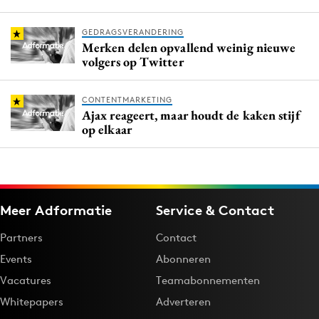
GEDRAGSVERANDERING
Merken delen opvallend weinig nieuwe
volgers op Twitter
CONTENTMARKETING
Ajax reageert, maar houdt de kaken stijf
op elkaar
Meer Adformatie
Service & Contact
Partners
Contact
Events
Abonneren
Vacatures
Teamabonnementen
Whitepapers
Adverteren