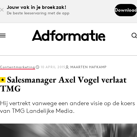
Jouw vak in je broekzak!
Download
De beste leeservaring met de app
Abonneer nu
Abonneer nu
Contentmarketing
10 APRIL 2015
MAARTEN HAFKAMP
Log in
Salesmanager Axel Vogel verlaat
TMG
Download de app
Volg het laatste nieuws via de Adformatie
Hij vertrekt vanwege een andere visie op de koers
van TMG Landelijke Media.
Nieuws app