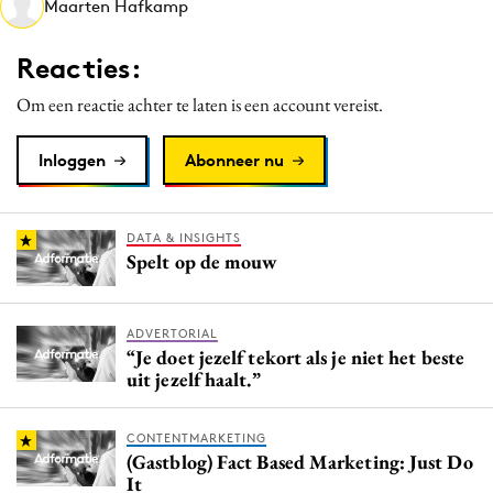
Maarten Hafkamp
Media
Merkstrategie
Reacties:
PR
Om een reactie achter te laten is een account vereist.
Programmatic
Purpose Marketing
Inloggen
Abonneer nu
Reputatie & crisis
DATA & INSIGHTS
Spelt op de mouw
ADVERTORIAL
“Je doet jezelf tekort als je niet het beste
uit jezelf haalt.”
CONTENTMARKETING
(Gastblog) Fact Based Marketing: Just Do
It