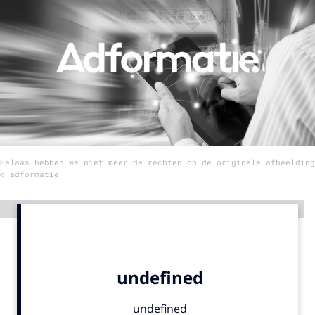
Menu
Home
9 sept: GenAI-training
12 nov: MarketingLive!
Adverteren
Helaas hebben we niet meer de rechten op de originele afbeelding
Events
© adformatie
Opleidingen
Vacatures
Advertentie
Academy
Partners
Topics
Artificial Intelligence