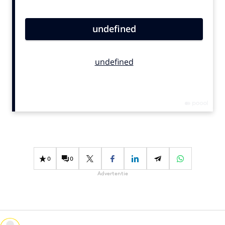
Bureaus
Campagnes
Carriere
Contentmarketing
Craft
Customer Experience
Data & Insights
Design
Digital transformation
Diversiteit
0
0
Effectiviteit
Advertentie
Gedragsverandering
Influencer marketing
Interne communicatie
Martech