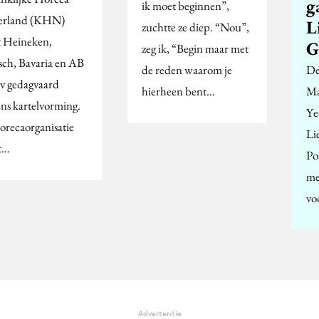
g
ik moet beginnen”,
erland (KHN)
L
zuchtte ze diep. “Nou”,
t Heineken,
G
zeg ik, “Begin maar met
sch, Bavaria en AB
de reden waarom je
De 
v gedagvaard
hierheen bent…
Ma
ns kartelvorming.
Ye
orecaorganisatie
Li
t…
Po
me
vo
Advertentie