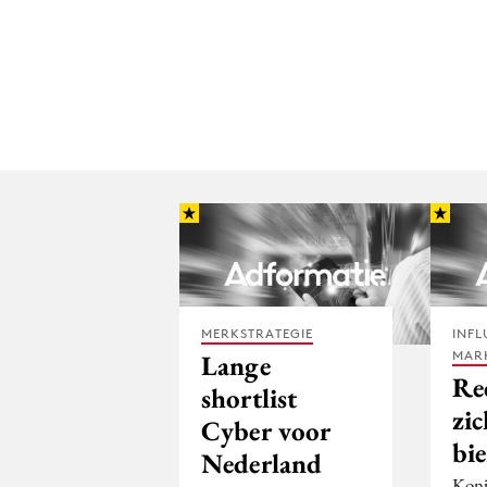
MERKSTRATEGIE
INFL
MAR
Lange
Re
shortlist
zic
Cyber voor
bie
Nederland
Koni