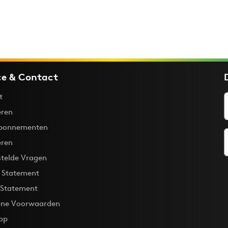
ce & Contact
t
ren
bonnementen
eren
stelde Vragen
y Statement
 Statement
ne Voorwaarden
pp