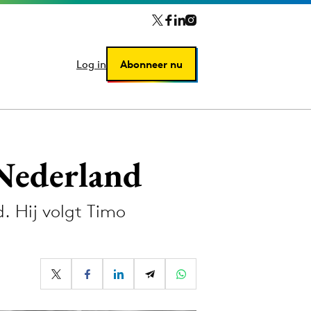
Log in
Log in
Abonneer nu
Abonneer nu
Nederland
. Hij volgt Timo