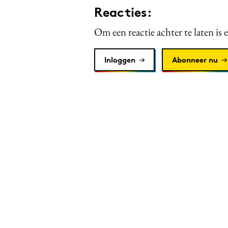
Reacties:
Om een reactie achter te laten is 
Inloggen
Abonneer nu