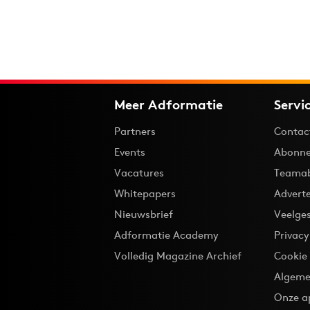
Meer Adformatie
Servi
Partners
Contac
Events
Abonne
Vacatures
Teama
Whitepapers
Advert
Nieuwsbrief
Veelge
Adformatie Academy
Privac
Volledig Magazine Archief
Cookie
Algeme
Onze a