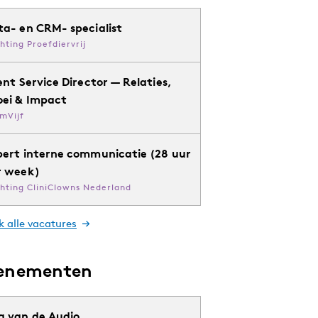
ta- en CRM- specialist
chting Proefdiervrij
ent Service Director — Relaties,
oei & Impact
mVijf
pert interne communicatie (28 uur
r week)
chting CliniClowns Nederland
k alle vacatures
enementen
g van de Audio