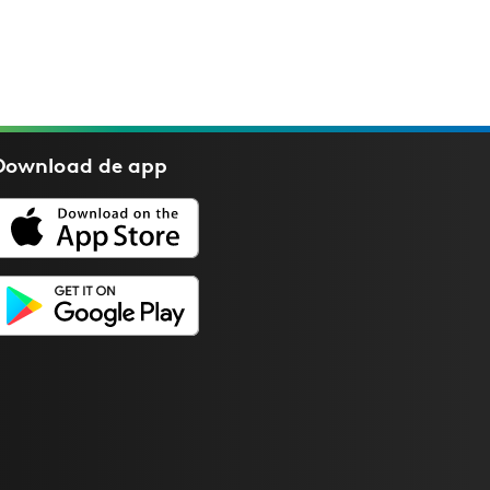
Download de
app