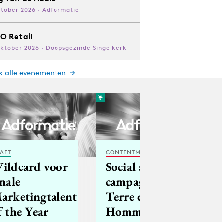
ktober 2026 · Adformatie
O Retail
oktober 2026 · Doopsgezinde Singelkerk
jk alle evenementen
AFT
CONTENTMARKETING
ildcard voor
Social seeding
inale
campagne
arketingtalent
Terre des
f the Year
Hommes