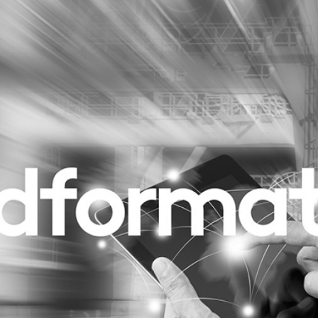
Programmatic
ering
Purpose Marketing
keting
Reputatie & crisis
nicatie