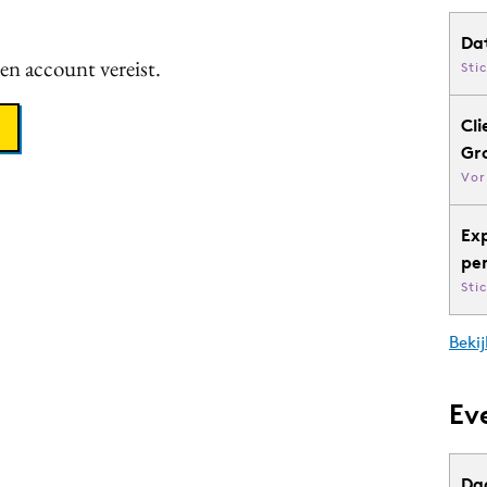
Da
een account vereist.
Sti
Cli
Gr
Vor
Ex
pe
Sti
Bekij
Ev
Da