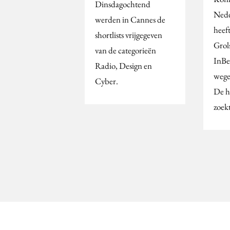
Dinsdagochtend
Ned
werden in Cannes de
heef
shortlists vrijgegeven
Grol
van de categorieën
InBe
Radio, Design en
wege
Cyber.
De h
zoek