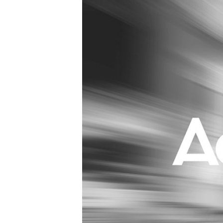
Carriere
Effectiviteit
Contentmarketing
Gedragsverand
Craft
Influencer mar
Customer Experience
Interne commu
Data & Insights
Martech