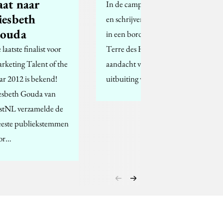
aat naar
In de campagne ‘Lezen
iesbeth
en schrijven leer je niet
ouda
in een bordeel’ vraagt
laatste finalist voor
Terre des Hommes
rketing Talent of the
aandacht voor seksuele
ar 2012 is bekend!
uitbuiting van…
esbeth Gouda van
stNL verzamelde de
este publiekstemmen
or…