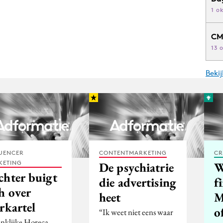
1 o
CM
13 
Beki
UENCER
CONTENTMARKETING
CR
KETING
De psychiatrie
W
chter buigt
die advertising
f
h over
heet
M
rkartel
o
“Ik weet niet eens waar
nklijke Horeca