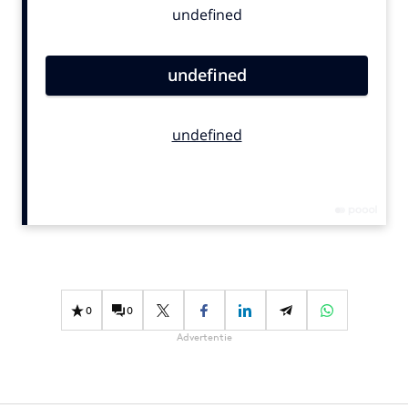
Bureaus
Campagnes
Carriere
Contentmarketing
Craft
Customer Experience
Data & Insights
Design
Digital transformation
Diversiteit
Effectiviteit
0
0
Gedragsverandering
Advertentie
Influencer marketing
Interne communicatie
Martech