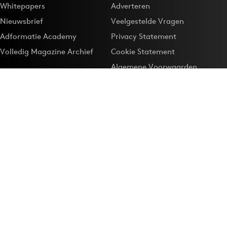
Whitepapers
Adverteren
Nieuwsbrief
Veelgestelde Vragen
Adformatie Academy
Privacy Statement
Volledig Magazine Archief
Cookie Statement
Algemene Voorwaarden
Onze app
Maak Adformatie.nl je
Google-favoriet
Privacyinstellingen
Download de
Adformatie Nieuws App