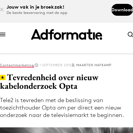
Jouw vak in je broekzak!
Download
De beste leeservaring met de app
Abonneer nu
Abonneer nu
Contentmarketing
1 SEPTEMBER 2010
MAARTEN HAFKAMP
Log in
Tevredenheid over nieuw
kabelonderzoek Opta
Download de app
Volg het laatste nieuws via de Adformatie
Tele2 is tevreden met de beslissing van
toezichthouder Opta om per direct een nieuw
Nieuws app
onderzoek naar de televisiemarkt te beginnen.