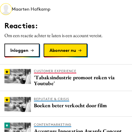
Media
Maarten Hafkamp
Merkstrategie
Reacties:
PR
Programmatic
Om een reactie achter te laten is een account vereist.
Purpose Marketing
Inloggen
Abonneer nu
Reputatie & crisis
CUSTOMER EXPERIENCE
'Tabaksindustrie promoot roken via
Youtube'
REPUTATIE & CRISIS
Boeken beter verkocht door film
CONTENTMARKETING
Accenture Innovation Awards Concept