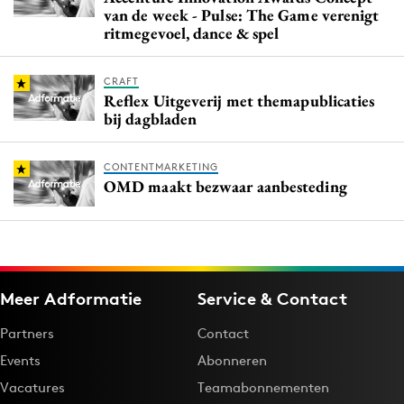
van de week - Pulse: The Game verenigt
ritmegevoel, dance & spel
CRAFT
Reflex Uitgeverij met themapublicaties
bij dagbladen
CONTENTMARKETING
OMD maakt bezwaar aanbesteding
Meer Adformatie
Service & Contact
Partners
Contact
Events
Abonneren
Vacatures
Teamabonnementen