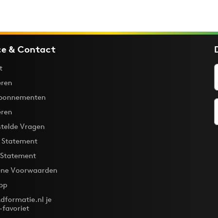
ce & Contact
t
ren
bonnementen
eren
stelde Vragen
y Statement
 Statement
ne Voorwaarden
pp
dformatie.nl je
-favoriet