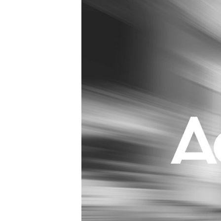
Carriere
Effectiviteit
Contentmarketing
Gedragsverand
Craft
Influencer mar
Customer Experience
Interne commu
Data & Insights
Martech