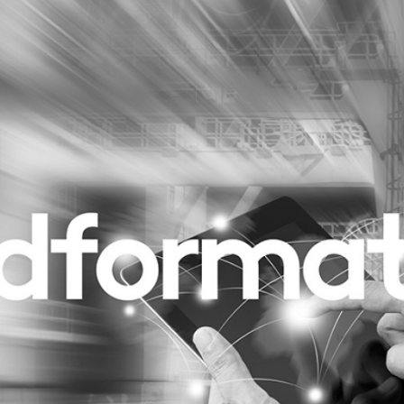
Programmatic
ering
Purpose Marketing
keting
Reputatie & crisis
nicatie