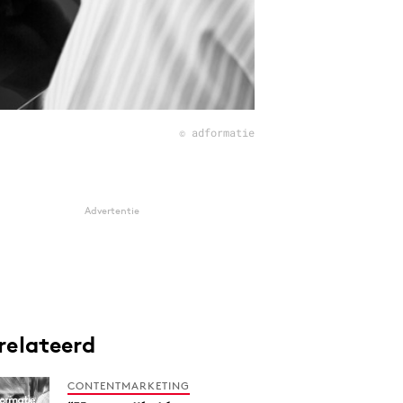
© adformatie
Advertentie
relateerd
CONTENTMARKETING