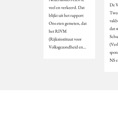
De V
veel en verkeerd. Dat
Twee
blijkt uit het rapport
vakb
Ons eten gemeten, dat
dat s
het RIVM
Schu
(Rijksinstituut voor
(Ver
Volksgezondheid en…
spon
NS 