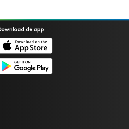
Download de
app