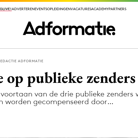
GLIVE!
GLIVE!
ADVERTEREN
ADVERTEREN
EVENTS
EVENTS
OPLEIDINGEN
OPLEIDINGEN
VACATURES
VACATURES
ACADEMY
ACADEMY
PARTNERS
PARTNERS
EDACTIE ADFORMATIE
ieuws app
 op publieke zenders
oortaan van de drie publieke zenders
kan worden gecompenseerd door…
Media
ormation
Merkstrategie
PR