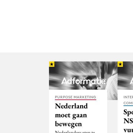
PURPOSE MARKETING
INTE
COM
Nederland
Sp
moet gaan
NS
bewegen
vu
Nederlanders eten te