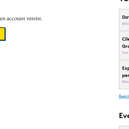
een account vereist.
Da
Sti
Cli
Gr
Vor
Ex
pe
Sti
Bekij
Ev