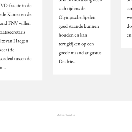
VD-fractie in de
zich tijdens de
aa
de Kamer en de
Olympische Spelen
we
ond FNV willen
goed staande kunnen
do
taatssecretaris
houden en kan
en
ltz van Haegen
terugkijken op een
keer) de
goede maand augustus.
sordeal tussen de
De drie…
en…
Advertentie