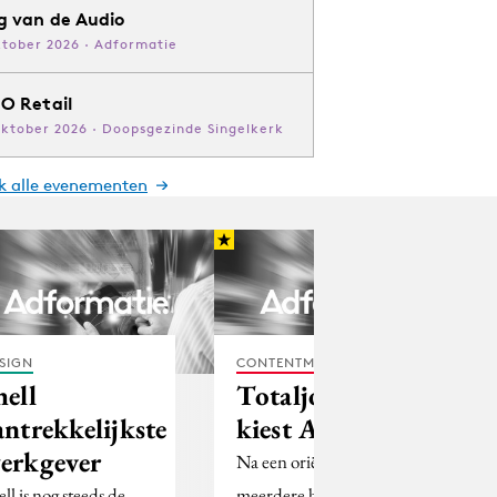
g van de Audio
ktober 2026 · Adformatie
O Retail
oktober 2026 · Doopsgezinde Singelkerk
jk alle evenementen
SIGN
CONTENTMARKETING
hell
Totaljobs.nl
antrekkelijkste
kiest ACA/Jes
erkgever
Na een oriëntatie bij
ll is nog steeds de
meerdere bureaus