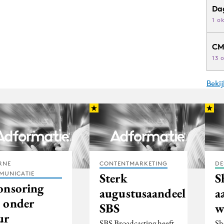
Da
1 o
CM
13 
Beki
RNE
CONTENTMARKETING
DE
MUNICATIE
Sterk
S
onsoring
augustusaandeel
a
 onder
SBS
w
ur
SBS Broadcasting heeft
She