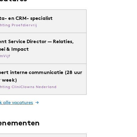
ta- en CRM- specialist
chting Proefdiervrij
ent Service Director — Relaties,
oei & Impact
mVijf
pert interne communicatie (28 uur
r week)
chting CliniClowns Nederland
k alle vacatures
enementen