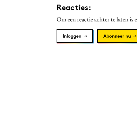
Reacties:
Om een reactie achter te laten is 
Inloggen
Abonneer nu