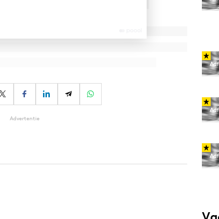
Advertentie
Va