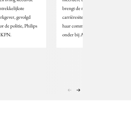
ntrekkelijkste
brengt de nieuwe
rkgever, gevolgd
carrièresite Totaljobs.nl
or de politie, Philips
haar communicatie
 KPN.
onder bij ACA/Jes.