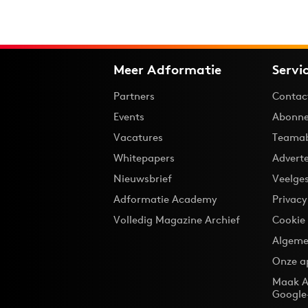
Meer Adformatie
Servi
Partners
Contac
Events
Abonne
Vacatures
Teama
Whitepapers
Advert
Nieuwsbrief
Veelge
Adformatie Academy
Privac
Volledig Magazine Archief
Cookie
Algeme
Onze a
Maak A
Google