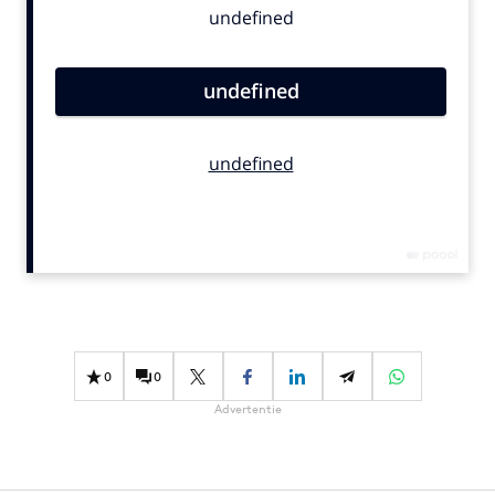
Bureaus
Campagnes
Carriere
Contentmarketing
Craft
Customer Experience
Data & Insights
Design
Digital transformation
Diversiteit
Effectiviteit
0
0
Gedragsverandering
Advertentie
Influencer marketing
Interne communicatie
Martech