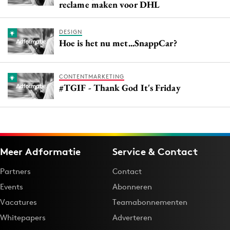
reclame maken voor DHL
DESIGN
Hoe is het nu met...SnappCar?
CONTENTMARKETING
#TGIF - Thank God It's Friday
Meer Adformatie
Service & Contact
Partners
Contact
Events
Abonneren
Vacatures
Teamabonnementen
Whitepapers
Adverteren