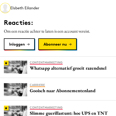
Media
Elsbeth Eilander
Merkstrategie
Reacties:
PR
Programmatic
Om een reactie achter te laten is een account vereist.
Purpose Marketing
Inloggen
Abonneer nu
Reputatie & crisis
CONTENTMARKETING
Whatsapp alternatief groeit razendsnel
CARRIERE
Gooisch naar Abonnementenland
CONTENTMARKETING
Slimme guerillastunt: hoe UPS en TNT