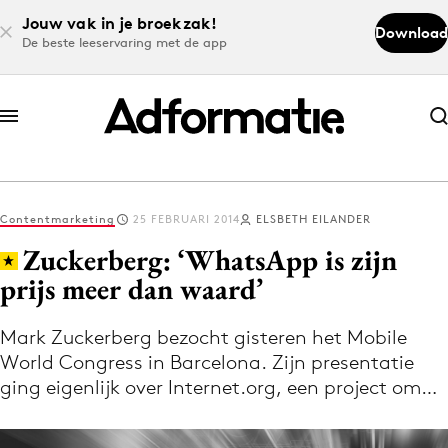
Jouw vak in je broekzak!
Download
De beste leeservaring met de app
Abonneer nu
Abonneer nu
Contentmarketing
25 FEBRUARI 2014
ELSBETH EILANDER
Log in
Zuckerberg: ‘WhatsApp is zijn
prijs meer dan waard’
Download de app
Volg het laatste nieuws via de Adformatie
Mark Zuckerberg bezocht gisteren het Mobile
World Congress in Barcelona. Zijn presentatie
Nieuws app
ging eigenlijk over Internet.org, een project om…