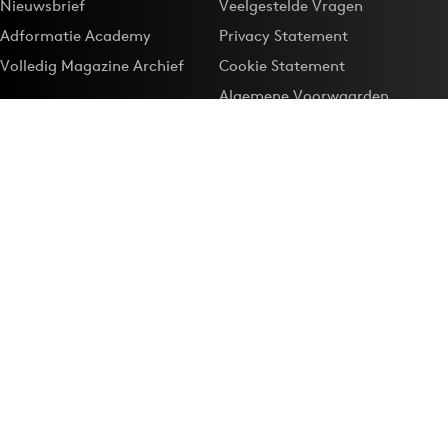
Nieuwsbrief
Veelgestelde Vragen
Adformatie Academy
Privacy Statement
Volledig Magazine Archief
Cookie Statement
Algemene Voorwaarden
Onze app
Maak Adformatie.nl je
Google-favoriet
Privacyinstellingen
Download de
Adformatie Nieuws App