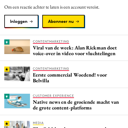
Media
Om een reactie achter te laten is een account vereist.
Merkstrategie
Inloggen
Abonneer nu
PR
Programmatic
Purpose Marketing
CONTENTMARKETING
Viral van de week: Alan Rickman doet
Reputatie & crisis
voice-over in video voor vluchtelingen
CONTENTMARKETING
Eerste commercial Woedend! voor
Belvilla
CUSTOMER EXPERIENCE
Native news en de groeiende macht van
de grote content-platforms
MEDIA