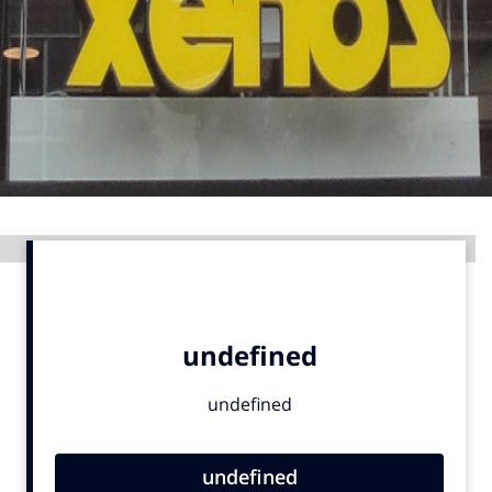
Menu
Home
9 sept: GenAI-training
12 nov: MarketingLive!
Adverteren
Advertentie
Events
Opleidingen
Vacatures
Academy
Partners
Topics
Artificial Intelligence