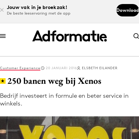
Jouw vak in je broekzak!
Download
De beste leeservaring met de app
Abonneer nu
Abonneer nu
Customer Experience
20 JANUARI 2016
ELSBETH EILANDER
Log in
250 banen weg bij Xenos
Bedrijf investeert in formule en beter service in
Download de app
winkels.
Volg het laatste nieuws via de Adformatie
Nieuws app