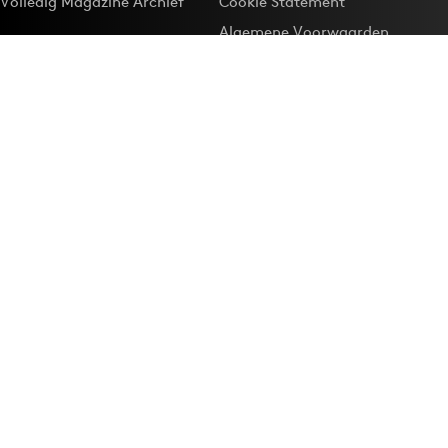
Volledig Magazine Archief
Cookie Statement
Algemene Voorwaarden
Onze app
Maak Adformatie.nl je
Google-favoriet
Privacyinstellingen
Download de
Adformatie Nieuws App