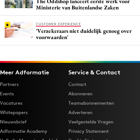
The Oddshop lanceert eerste werk voor
Ministerie van Buitenlandse Zaken
CUSTOMER EXPERIENCE
'Verzekeraars niet duidelijk genoeg over
voorwaarden'
Meer Adformatie
Service & Contact
Partners
Contact
Events
Abonneren
Vacatures
Teamabonnementen
Whitepapers
Adverteren
Nieuwsbrief
Veelgestelde Vragen
Adformatie Academy
Privacy Statement