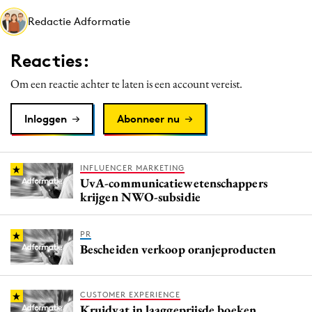
Media
Redactie Adformatie
Merkstrategie
Reacties:
PR
Programmatic
Om een reactie achter te laten is een account vereist.
Purpose Marketing
Inloggen
Abonneer nu
Reputatie & crisis
INFLUENCER MARKETING
UvA-communicatiewetenschappers
krijgen NWO-subsidie
PR
Bescheiden verkoop oranjeproducten
CUSTOMER EXPERIENCE
Kruidvat in laaggeprijsde boeken