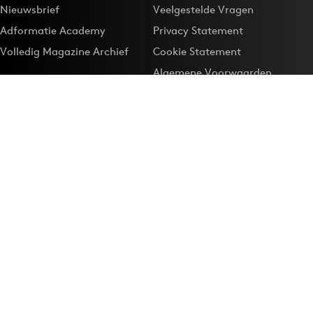
Nieuwsbrief
Veelgestelde Vragen
Adformatie Academy
Privacy Statement
Volledig Magazine Archief
Cookie Statement
Algemene Voorwaarden
Onze app
Maak Adformatie.nl je
Google-favoriet
Privacyinstellingen
Download de
Adformatie Nieuws App