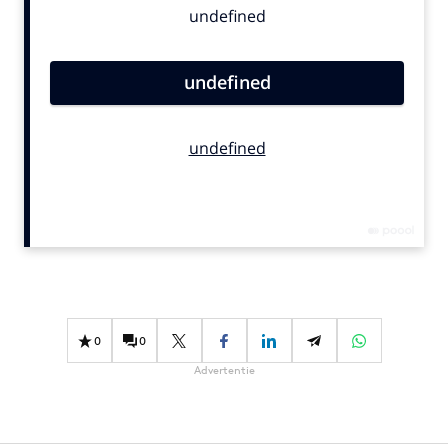
Bureaus
Campagnes
Carriere
Contentmarketing
Craft
Customer Experience
Data & Insights
Design
Digital transformation
Diversiteit
Effectiviteit
0
0
Gedragsverandering
Advertentie
Influencer marketing
Interne communicatie
Martech