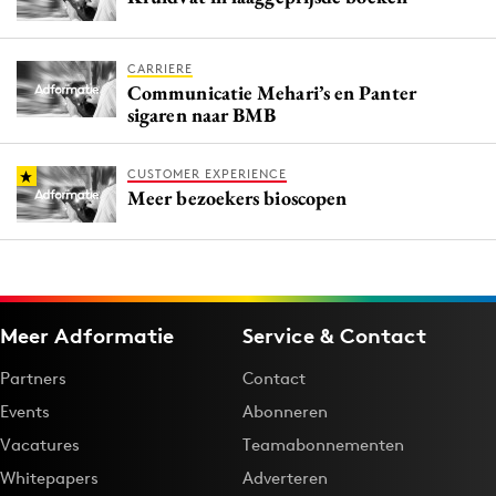
CARRIERE
Communicatie Mehari’s en Panter
sigaren naar BMB
CUSTOMER EXPERIENCE
Meer bezoekers bioscopen
Meer Adformatie
Service & Contact
Partners
Contact
Events
Abonneren
Vacatures
Teamabonnementen
Whitepapers
Adverteren