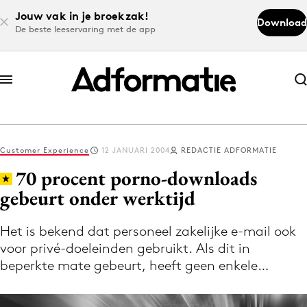
Jouw vak in je broekzak!
Download
De beste leeservaring met de app
Abonneer nu
Abonneer nu
Customer Experience
12 JANUARI 2004
REDACTIE ADFORMATIE
Log in
70 procent porno-downloads
gebeurt onder werktijd
Download de app
Volg het laatste nieuws via de Adformatie
Het is bekend dat personeel zakelijke e-mail ook
voor privé-doeleinden gebruikt. Als dit in
Nieuws app
beperkte mate gebeurt, heeft geen enkele…