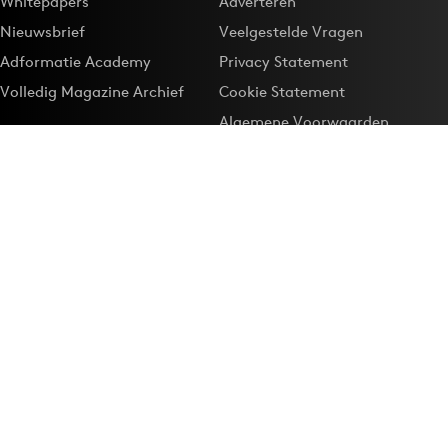
Whitepapers
Adverteren
Nieuwsbrief
Veelgestelde Vragen
Adformatie Academy
Privacy Statement
Volledig Magazine Archief
Cookie Statement
Algemene Voorwaarden
Onze app
Maak Adformatie.nl je
Google-favoriet
Privacyinstellingen
Download de
Adformatie Nieuws App