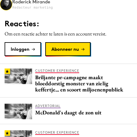
Roderick Mirande
Media
Redacteur marketing
Merkstrategie
Reacties:
PR
Om een reactie achter te laten is een account vereist.
Programmatic
Purpose Marketing
Inloggen
Abonneer nu
Reputatie & crisis
CUSTOMER EXPERIENCE
Briljante pr-campagne maakt
bloeddorstig monster van zielig
keffertje... en scoort miljoenenpubliek
ADVERTORIAL
McDonald's daagt de zon uit
CUSTOMER EXPERIENCE