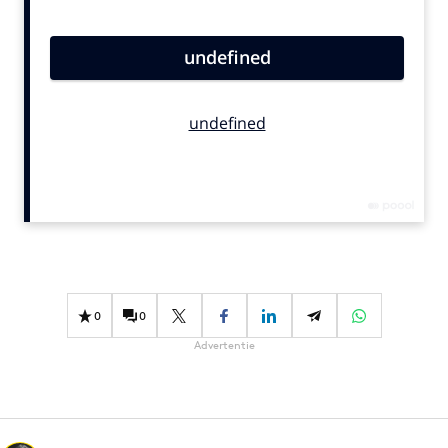
Bureaus
Campagnes
Carriere
Contentmarketing
Craft
Customer Experience
Data & Insights
Design
Digital transformation
Diversiteit
0
0
Effectiviteit
Advertentie
Gedragsverandering
Influencer marketing
Interne communicatie
Martech