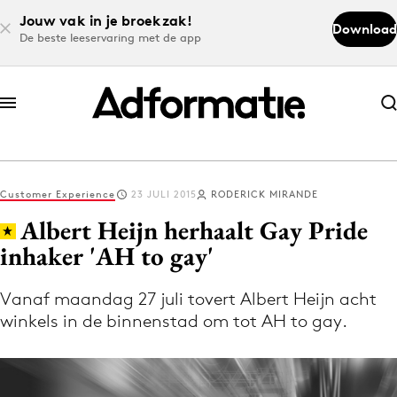
Jouw vak in je broekzak!
Download
De beste leeservaring met de app
Abonneer nu
Abonneer nu
Customer Experience
23 JULI 2015
RODERICK MIRANDE
Log in
Albert Heijn herhaalt Gay Pride
inhaker 'AH to gay'
Download de app
Volg het laatste nieuws via de Adformatie
Vanaf maandag 27 juli tovert Albert Heijn acht
winkels in de binnenstad om tot AH to gay.
Nieuws app