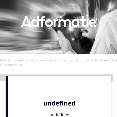
Menu
Home
9 sept: GenAI-training
12 nov: MarketingLive!
Adverteren
Helaas hebben we niet meer de rechten op de originele afbeelding
Events
© adformatie
Opleidingen
Vacatures
Advertentie
Academy
Partners
Topics
Artificial Intelligence