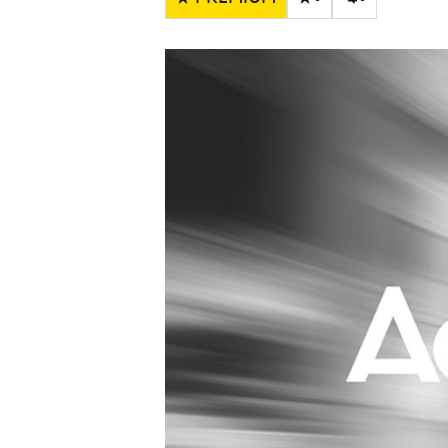
Carriere
Effectiviteit
Contentmarketing
Gedragsverand
Craft
Influencer mar
Customer Experience
Interne commu
Data & Insights
Martech