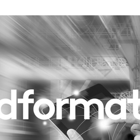
Programmatic
ering
Purpose Marketing
keting
Reputatie & crisis
nicatie