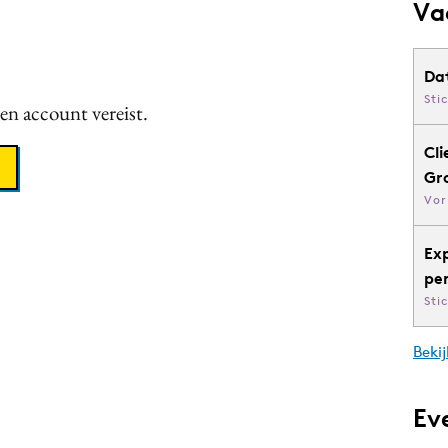
Va
Da
Sti
een account vereist.
Cli
Gr
Vor
Ex
pe
Sti
Bekij
Ev