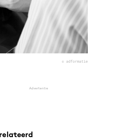
© adformatie
Advertentie
relateerd