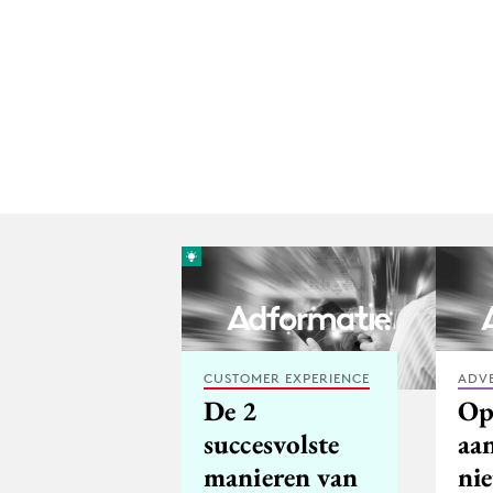
CUSTOMER EXPERIENCE
ADV
De 2
Op
succesvolste
aan
manieren van
ni