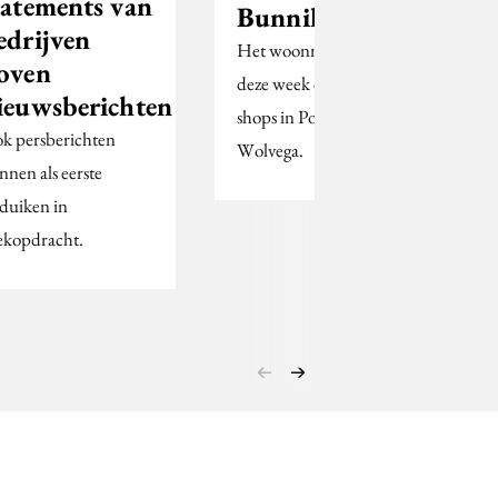
tatements van
Bunnik
edrijven
Het woonmerk opent
oven
deze week ook concept
ieuwsberichten
shops in Poortvliet en
k persberichten
Wolvega.
nnen als eerste
duiken in
ekopdracht.