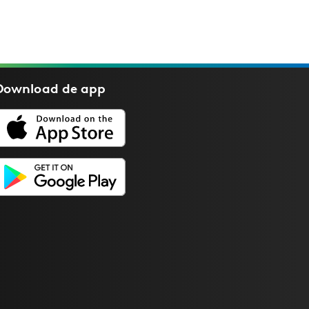
Download de
app