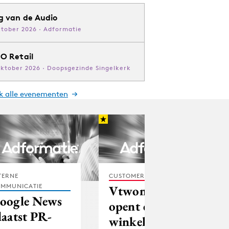
g van de Audio
ktober 2026 · Adformatie
O Retail
oktober 2026 · Doopsgezinde Singelkerk
jk alle evenementen
TERNE
CUSTOMER EXPERIENCE
MMUNICATIE
Vtwonen
oogle News
opent eerste
laatst PR-
winkel in