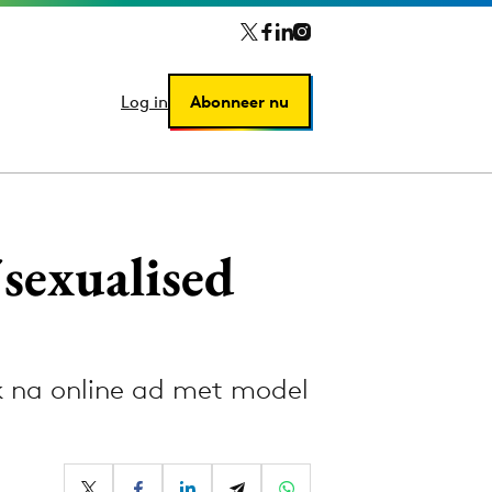
Log in
Log in
Abonneer nu
Abonneer nu
sexualised
k na online ad met model