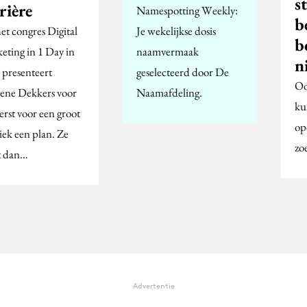
s
rière
Namespotting Weekly:
b
et congres Digital
Je wekelijkse dosis
b
eting in 1 Day in
naamvermaak
n
 presenteert
geselecteerd door De
Oo
ene Dekkers voor
Naamafdeling.
ku
erst voor een groot
op
iek een plan. Ze
zo
t dan…
Advertentie