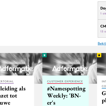
Da
1 o
CM
13 
Beki
ERTORIAL
CUSTOMER EXPERIENCE
IN
CO
leiding als
#Namespotting
G
zet tot
Weekly: 'BN-
p
euwe
er's