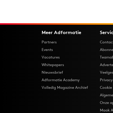
Meer Adformatie
Servi
Partners
Contac
Events
Abonne
Vacatures
Teama
Whitepapers
Advert
Nieuwsbrief
Veelge
Adformatie Academy
Privac
Volledig Magazine Archief
Cookie
Algeme
Onze a
Maak A