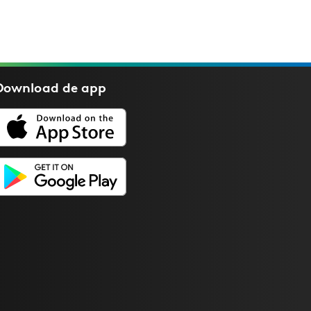
Download de
app