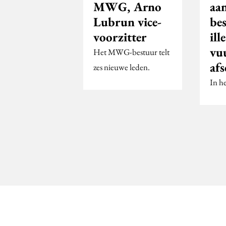
MWG, Arno
aa
Lubrun vice-
bes
voorzitter
ill
vu
Het MWG-bestuur telt
afs
zes nieuwe leden.
In he