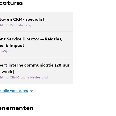
catures
ta- en CRM- specialist
chting Proefdiervrij
ent Service Director — Relaties,
oei & Impact
mVijf
pert interne communicatie (28 uur
r week)
chting CliniClowns Nederland
k alle vacatures
enementen