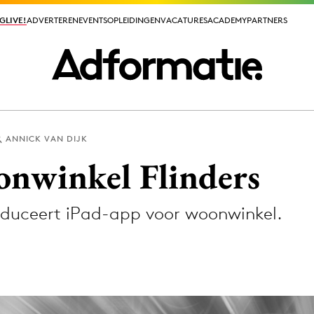
GLIVE!
GLIVE!
ADVERTEREN
ADVERTEREN
EVENTS
EVENTS
OPLEIDINGEN
OPLEIDINGEN
VACATURES
VACATURES
ACADEMY
ACADEMY
PARTNERS
PARTNERS
ANNICK VAN DIJK
ieuws app
nwinkel Flinders
duceert iPad-app voor woonwinkel.
Media
ormation
Merkstrategie
PR