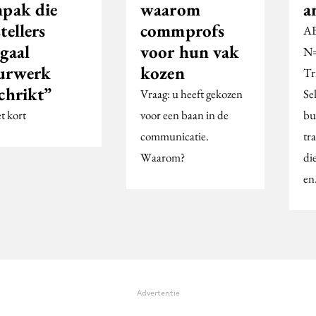
npak die
waarom
a
tellers
commprofs
AB
egaal
voor hun vak
N=
urwerk
kozen
Tr
chrikt”
Vraag: u heeft gekozen
Se
t kort
voor een baan in de
bu
communicatie.
tr
Waarom?
di
e
Advertentie