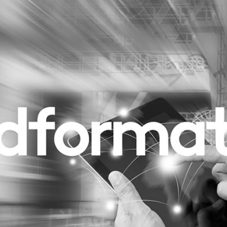
Programmatic
ering
Purpose Marketing
keting
Reputatie & crisis
nicatie