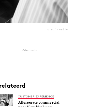
© adformatie
Advertentie
relateerd
CUSTOMER EXPERIENCE
Allereerste commercial
voor Kwekkeboom