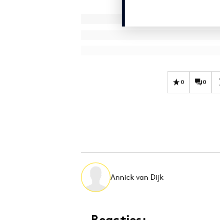
0
0
Annick van Dijk
Reacties: