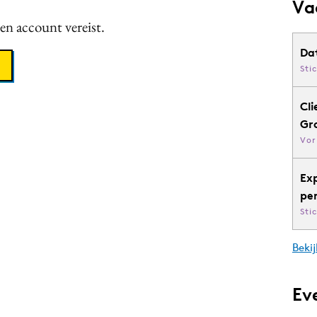
Va
een account vereist.
Da
Sti
Cli
Gr
Vor
Ex
pe
Sti
Bekij
Ev