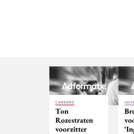
CARRIERE
ADV
Ton
Br
Rozestraten
vo
voorzitter
‘I