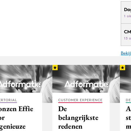
Da
1 o
CM
13 
Beki
ERTORIAL
CUSTOMER EXPERIENCE
DE
onzen Effie
De
A
or
belangrijkste
s
ngenieuze
redenen
m