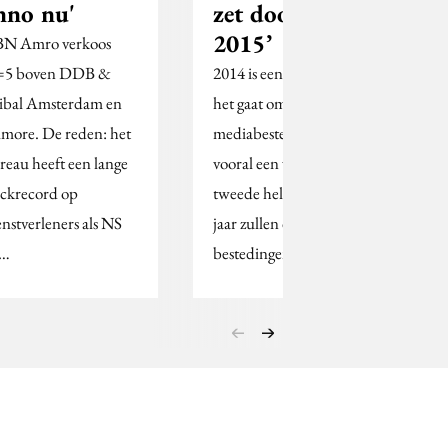
nno nu'
zet door in
2015’
N Amro verkoos
5 boven DDB &
2014 is een grillig jaar als
ibal Amsterdam en
het gaat om de
lmore. De reden: het
mediabestedingen, met
reau heeft een lange
vooral een veel mindere
ackrecord op
tweede helft. Volgend
enstverleners als NS
jaar zullen de
n…
bestedingen…