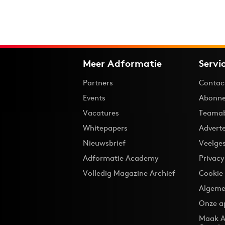
Meer Adformatie
Servi
Partners
Contac
Events
Abonne
Vacatures
Teama
Whitepapers
Advert
Nieuwsbrief
Veelge
Adformatie Academy
Privac
Volledig Magazine Archief
Cookie
Algeme
Onze a
Maak A