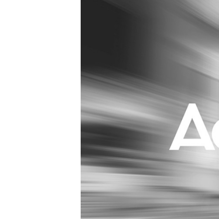
Carriere
Effectiviteit
Contentmarketing
Gedragsverand
Craft
Influencer mar
Customer Experience
Interne commu
Data & Insights
Martech