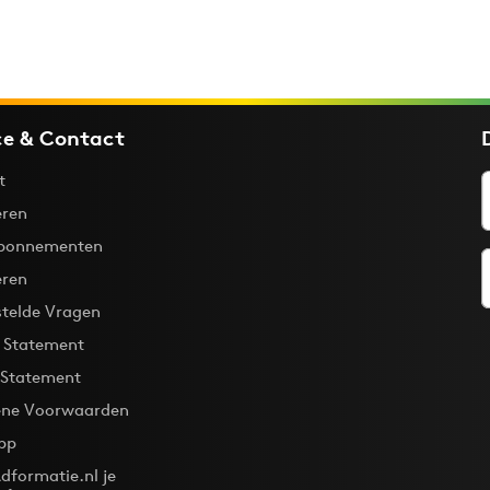
ce & Contact
t
ren
bonnementen
eren
stelde Vragen
y Statement
 Statement
ne Voorwaarden
pp
dformatie.nl je