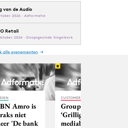
g van de Audio
ktober 2026 · Adformatie
O Retail
oktober 2026 · Doopsgezinde Singelkerk
jk alle evenementen
SIGN
CUSTOMER EXPERIENCE
BN Amro is
GroupM:
traks niet
‘Grilligheid
eer 'De bank
mediabestedingen