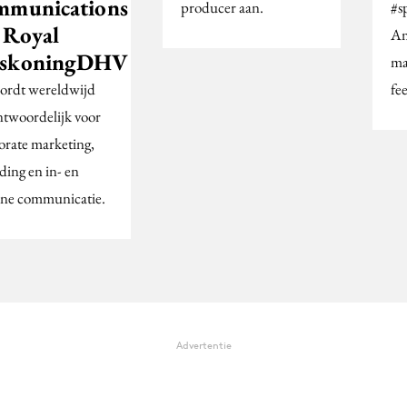
mmunications
producer aan.
#s
j Royal
Am
skoningDHV
ma
ordt wereldwijd
fe
ntwoordelijk voor
orate marketing,
ding en in- en
rne communicatie.
Advertentie