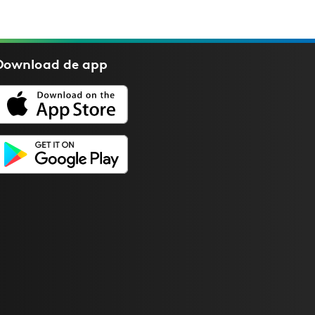
Download de
app