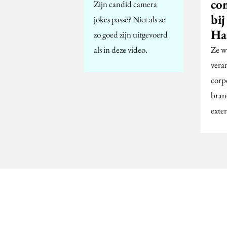
co
Zijn candid camera
bi
jokes passé? Niet als ze
Ha
zo goed zijn uitgevoerd
als in deze video.
Ze w
vera
corp
bran
exte