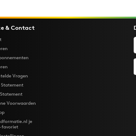
ce & Contact
t
ren
bonnementen
eren
stelde Vragen
y Statement
 Statement
ne Voorwaarden
pp
dformatie.nl je
-favoriet
instellingen