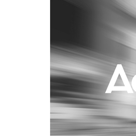
Carriere
Effectiviteit
Contentmarketing
Gedragsverand
Craft
Influencer mar
Customer Experience
Interne commu
Data & Insights
Martech