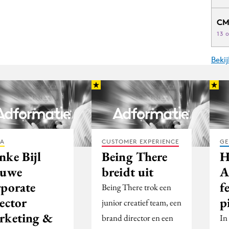
CM
13 
Beki
IA
CUSTOMER EXPERIENCE
GE
nke Bijl
Being There
H
euwe
breidt uit
A
rporate
f
Being There trok een
ector
p
junior creatief team, een
rketing &
brand director en een
In