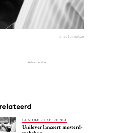
© adformatie
Advertentie
relateerd
CUSTOMER EXPERIENCE
Unilever lanceert mosterd-
webshop