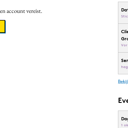
een account vereist.
Da
Sti
Cli
Gr
Vor
Se
hag
Bekij
Ev
Da
1 o