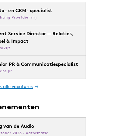
ta- en CRM- specialist
chting Proefdiervrij
ent Service Director — Relaties,
oei & Impact
mVijf
nior PR & Communicatiespecialist
ens pr
k alle vacatures
enementen
g van de Audio
ktober 2026 · Adformatie