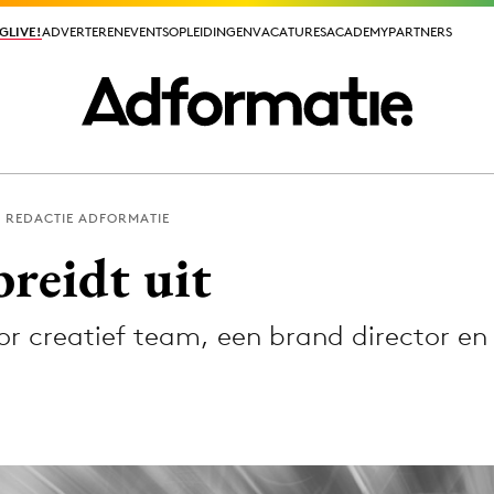
GLIVE!
GLIVE!
ADVERTEREN
ADVERTEREN
EVENTS
EVENTS
OPLEIDINGEN
OPLEIDINGEN
VACATURES
VACATURES
ACADEMY
ACADEMY
PARTNERS
PARTNERS
REDACTIE ADFORMATIE
ieuws app
reidt uit
ior creatief team, een brand director e
Media
ormation
Merkstrategie
PR