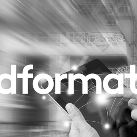
Programmatic
ering
Purpose Marketing
keting
Reputatie & crisis
nicatie