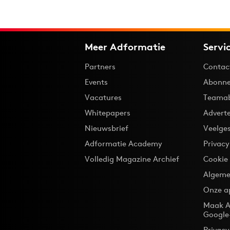
Meer Adformatie
Servi
Partners
Contac
Events
Abonne
Vacatures
Teama
Whitepapers
Advert
Nieuwsbrief
Veelge
Adformatie Academy
Privac
Volledig Magazine Archief
Cookie
Algeme
Onze a
Maak A
Google
Privacy