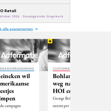
O Retail
oktober 2026 · Doopsgezinde Singelkerk
jk alle evenementen
DRAGSVERANDERING
CUSTOMER EXPERIENCE
eineken wil
Bohlander
merikaanse
weg na fusie
eestjes
HOI en NOM
impen
George Bohlander
 de campagne
neemt per 31 december