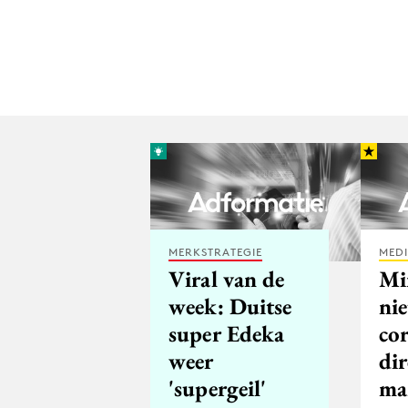
MERKSTRATEGIE
MED
Viral van de
Mi
week: Duitse
ni
super Edeka
co
weer
dir
'supergeil'
ma