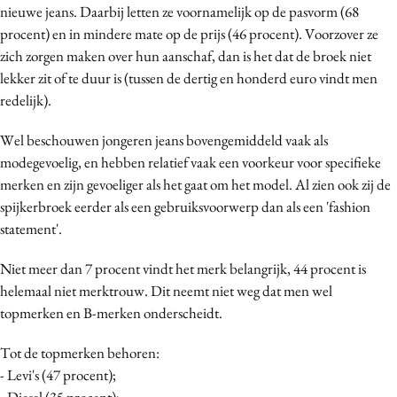
nieuwe jeans. Daarbij letten ze voornamelijk op de pasvorm (68
Media
procent) en in mindere mate op de prijs (46 procent). Voorzover ze
Merkstrategie
zich zorgen maken over hun aanschaf, dan is het dat de broek niet
PR
lekker zit of te duur is (tussen de dertig en honderd euro vindt men
Programmatic
redelijk).
Purpose Marketing
Wel beschouwen jongeren jeans bovengemiddeld vaak als
Reputatie & crisis
modegevoelig, en hebben relatief vaak een voorkeur voor specifieke
merken en zijn gevoeliger als het gaat om het model. Al zien ook zij de
spijkerbroek eerder als een gebruiksvoorwerp dan als een 'fashion
statement'.
Niet meer dan 7 procent vindt het merk belangrijk, 44 procent is
helemaal niet merktrouw. Dit neemt niet weg dat men wel
topmerken en B-merken onderscheidt.
Tot de topmerken behoren:
- Levi's (47 procent);
- Diesel (35 procent);