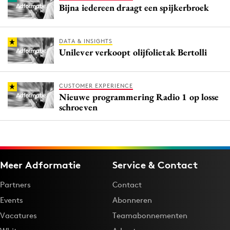
Bijna iedereen draagt een spijkerbroek
DATA & INSIGHTS
Unilever verkoopt olijfolietak Bertolli
CUSTOMER EXPERIENCE
Nieuwe programmering Radio 1 op losse
schroeven
Meer Adformatie
Service & Contact
Partners
Contact
Events
Abonneren
Vacatures
Teamabonnementen