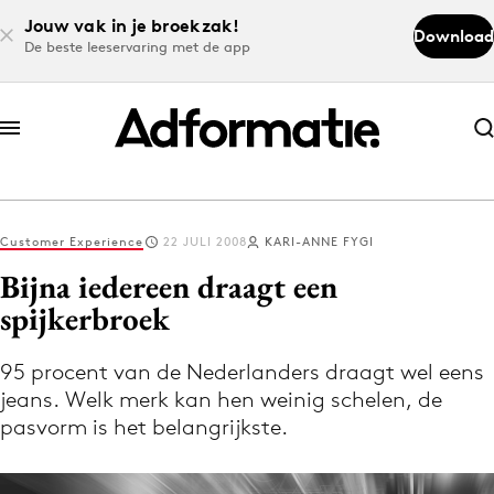
Jouw vak in je broekzak!
Download
De beste leeservaring met de app
Abonneer nu
Abonneer nu
Customer Experience
22 JULI 2008
KARI-ANNE FYGI
Log in
Bijna iedereen draagt een
spijkerbroek
Download de app
Volg het laatste nieuws via de Adformatie
95 procent van de Nederlanders draagt wel eens
jeans. Welk merk kan hen weinig schelen, de
Nieuws app
pasvorm is het belangrijkste.