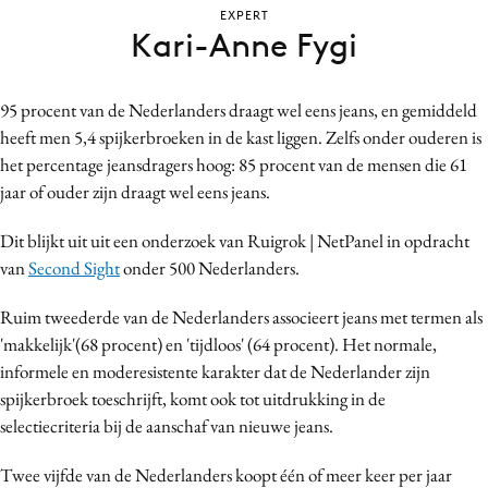
EXPERT
Bureaus
Kari-Anne Fygi
Campagnes
Carriere
95 procent van de Nederlanders draagt wel eens jeans, en gemiddeld
Contentmarketing
heeft men 5,4 spijkerbroeken in de kast liggen. Zelfs onder ouderen is
Craft
het percentage jeansdragers hoog: 85 procent van de mensen die 61
Customer Experience
jaar of ouder zijn draagt wel eens jeans.
Data & Insights
Dit blijkt uit uit een onderzoek van Ruigrok | NetPanel in opdracht
Design
van
Second Sight
onder 500 Nederlanders.
Digital transformation
Diversiteit
Ruim tweederde van de Nederlanders associeert jeans met termen als
'makkelijk'(68 procent) en 'tijdloos' (64 procent). Het normale,
Effectiviteit
informele en moderesistente karakter dat de Nederlander zijn
Gedragsverandering
spijkerbroek toeschrijft, komt ook tot uitdrukking in de
Influencer marketing
selectiecriteria bij de aanschaf van nieuwe jeans.
Interne communicatie
Twee vijfde van de Nederlanders koopt één of meer keer per jaar
Martech