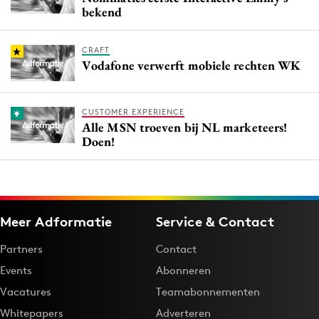
bekend
CRAFT
Vodafone verwerft mobiele rechten WK
CUSTOMER EXPERIENCE
Alle MSN troeven bij NL marketeers!
Doen!
Meer Adformatie
Service & Contact
Partners
Contact
Events
Abonneren
Vacatures
Teamabonnementen
Whitepapers
Adverteren