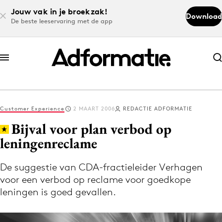
Jouw vak in je broekzak!
Download
De beste leeservaring met de app
Abonneer nu
Abonneer nu
Customer Experience
2 MAART 2006
REDACTIE ADFORMATIE
Log in
Bijval voor plan verbod op
leningenreclame
Download de app
Volg het laatste nieuws via de Adformatie
De suggestie van CDA-fractieleider Verhagen
voor een verbod op reclame voor goedkope
Nieuws app
leningen is goed gevallen.