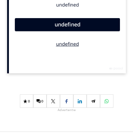
Bureaus
Campagnes
Carriere
Contentmarketing
Craft
Customer Experience
Data & Insights
Design
Digital transformation
Diversiteit
Effectiviteit
0
0
Gedragsverandering
Advertentie
Influencer marketing
Interne communicatie
Martech