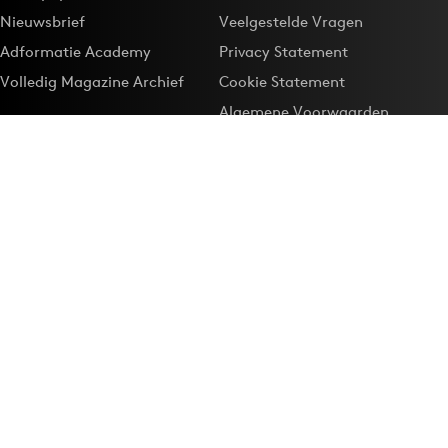
Nieuwsbrief
Veelgestelde Vragen
Adformatie Academy
Privacy Statement
Volledig Magazine Archief
Cookie Statement
Algemene Voorwaarden
Onze app
Maak Adformatie.nl je
Google-favoriet
Privacyinstellingen
Download de
Adformatie Nieuws App