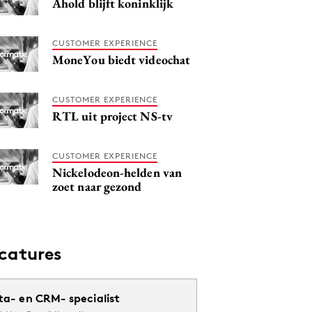
Ahold blijft koninklijk
CUSTOMER EXPERIENCE
MoneYou biedt videochat
CUSTOMER EXPERIENCE
RTL uit project NS-tv
CUSTOMER EXPERIENCE
Nickelodeon-helden van
zoet naar gezond
catures
ta- en CRM- specialist