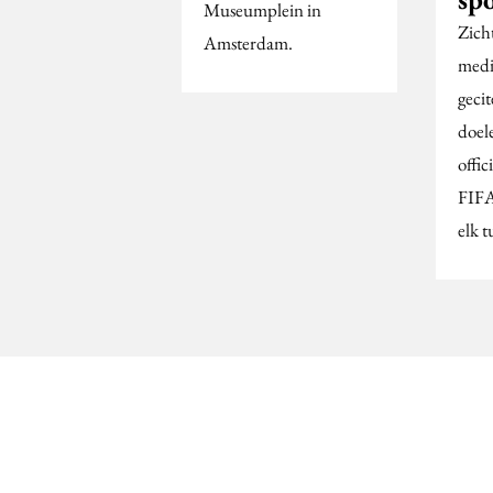
Museumplein in
Zich
Amsterdam.
medi
gecit
doel
offic
FIFA
elk 