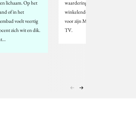
gen lichaam. Op het
waardering van de
rand of in het
winkelende consument
embad voelt veertig
voor zijn Media Markt
ocent zich wit en dik.
TV.
at…