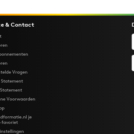
ce & Contact
t
ren
bonnementen
eren
stelde Vragen
y Statement
 Statement
ne Voorwaarden
pp
dformatie.nl je
-favoriet
instellingen