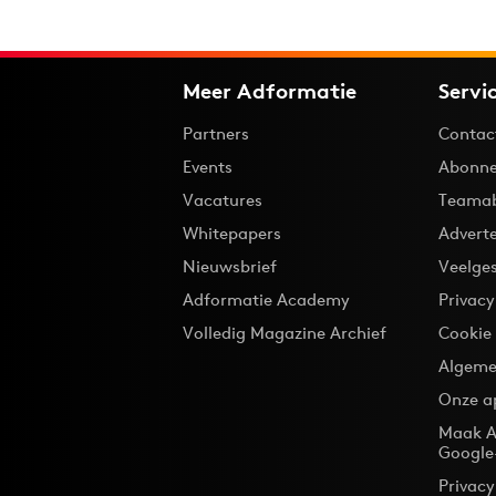
Meer Adformatie
Servi
Partners
Contac
Events
Abonne
Vacatures
Teama
Whitepapers
Advert
Nieuwsbrief
Veelge
Adformatie Academy
Privac
Volledig Magazine Archief
Cookie
Algeme
Onze a
Maak A
Google
Privacy