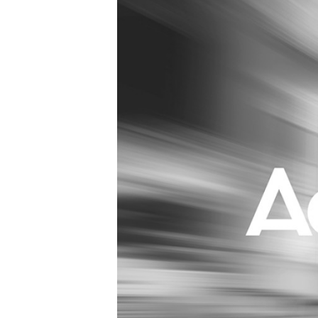
Carriere
Effectiviteit
Contentmarketing
Gedragsverand
Craft
Influencer mar
Customer Experience
Interne commu
Data & Insights
Martech