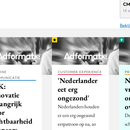
CM
13 
Beki
RNE
CUSTOMER EXPERIENCE
PR
MUNICATIE
'Nederlander
N
K:
eet erg
v
novatie
ongezond'
o
langrijk
o
Nederlanders houden
or
er een erg ongezond
De
chtbaarheid
eetpatroon op na, zo
sc
onsors