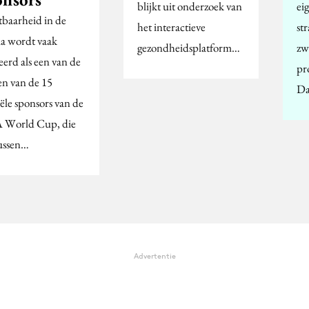
blijkt uit onderzoek van
ei
tbaarheid in de
het interactieve
st
a wordt vaak
gezondheidsplatform…
zw
eerd als een van de
pr
en van de 15
D
iële sponsors van de
 World Cup, die
tussen…
Advertentie