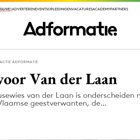
GLIVE!
GLIVE!
ADVERTEREN
ADVERTEREN
EVENTS
EVENTS
OPLEIDINGEN
OPLEIDINGEN
VACATURES
VACATURES
ACADEMY
ACADEMY
PARTNERS
PARTNERS
ACTIE ADFORMATIE
ieuws app
 voor Van der Laan
usewies van der Laan is onderscheiden 
ar Vlaamse geestverwanten, de…
Media
ormation
Merkstrategie
PR