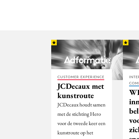
CUSTOMER EXPERIENCE
INTE
COM
JCDecaux met
W
kunstroute
in
JCDecaux houdt samen
be
met de stichting Hero
vo
voor de tweede keer een
zi
kunstroute op het
sp