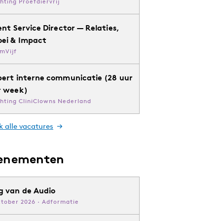
chting Proefdiervrij
ent Service Director — Relaties,
oei & Impact
mVijf
pert interne communicatie (28 uur
r week)
chting CliniClowns Nederland
k alle vacatures
enementen
g van de Audio
ktober 2026 · Adformatie