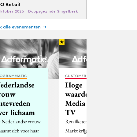
O Retail
oktober 2026 · Doopsgezinde Singelkerk
jk alle evenementen
OGRAMMATIC
CUSTOMER EXPERIENCE
ederlandse
Hoge
rouw
waardering
ntevreden
Media Markt
ver lichaam
TV
 Nederlandse vrouw
Retailketen Media
haamt zich voor haar
Markt krijgt een hoge