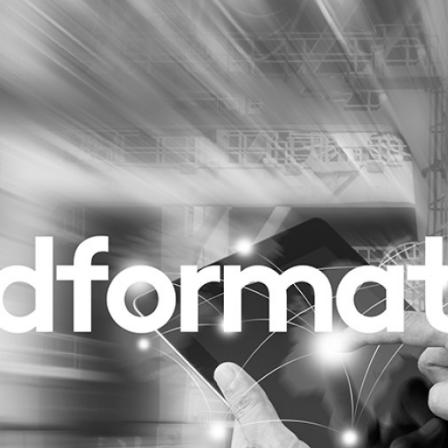
Programmatic
ering
Purpose Marketing
keting
Reputatie & crisis
nicatie