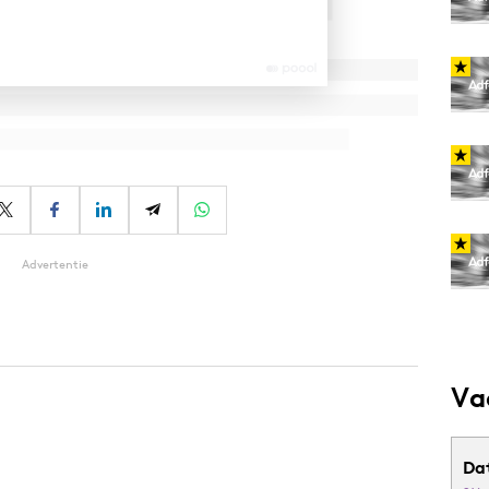
Advertentie
Va
Da