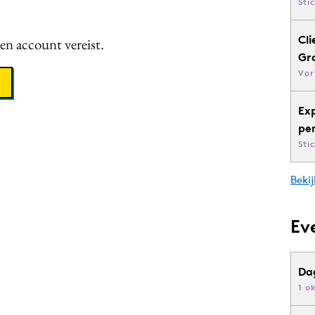
Sti
Cli
een account vereist.
Gr
Vor
Ex
pe
Sti
Bekij
Ev
Da
1 o