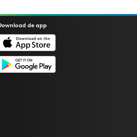
Download de
app