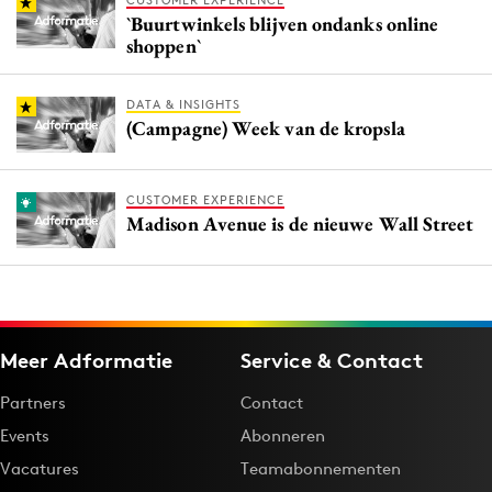
CUSTOMER EXPERIENCE
`Buurtwinkels blijven ondanks online
shoppen`
DATA & INSIGHTS
(Campagne) Week van de kropsla
CUSTOMER EXPERIENCE
Madison Avenue is de nieuwe Wall Street
Meer Adformatie
Service & Contact
Partners
Contact
Events
Abonneren
Vacatures
Teamabonnementen