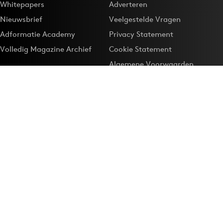
Whitepapers
Adverteren
Nieuwsbrief
Veelgestelde Vragen
Adformatie Academy
Privacy Statement
Volledig Magazine Archief
Cookie Statement
Algemene Voorwaarden
Onze app
Maak Adformatie.nl je
Google-favoriet
Privacyinstellingen
Download de
Adformatie Nieuws App