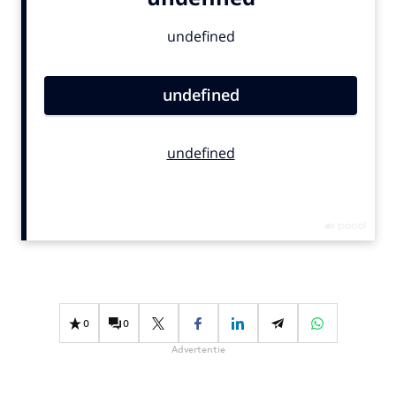
Bureaus
Campagnes
Carriere
Contentmarketing
Craft
Customer Experience
Data & Insights
Design
Digital transformation
Diversiteit
Effectiviteit
Gedragsverandering
0
0
Influencer marketing
Advertentie
Interne communicatie
Martech