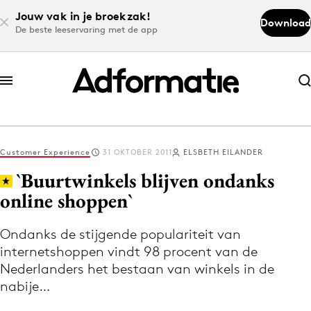
Jouw vak in je broekzak!
Download
De beste leeservaring met de app
Abonneer nu
Abonneer nu
Customer Experience
31 OKTOBER 2011
ELSBETH EILANDER
Log in
`Buurtwinkels blijven ondanks
online shoppen`
Download de app
Volg het laatste nieuws via de Adformatie
Ondanks de stijgende populariteit van
internetshoppen vindt 98 procent van de
Nieuws app
Nederlanders het bestaan van winkels in de
nabije…