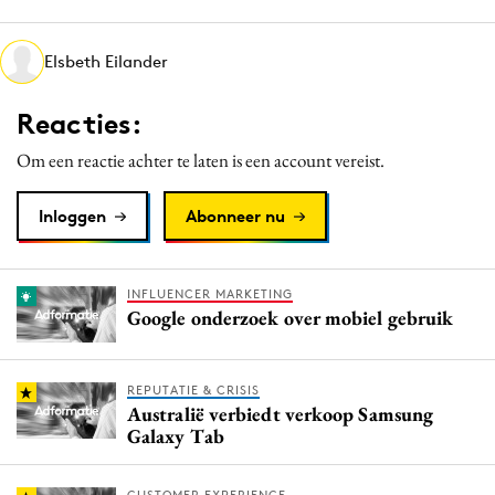
Media
Merkstrategie
Elsbeth Eilander
PR
Reacties:
Programmatic
Purpose Marketing
Om een reactie achter te laten is een account vereist.
Reputatie & crisis
Inloggen
Abonneer nu
INFLUENCER MARKETING
Google onderzoek over mobiel gebruik
REPUTATIE & CRISIS
Australië verbiedt verkoop Samsung
Galaxy Tab