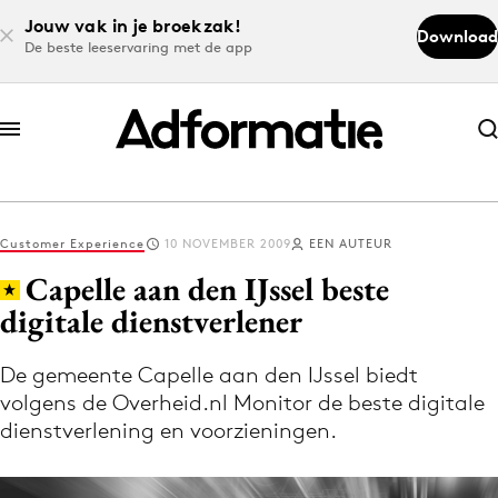
Jouw vak in je broekzak!
Download
De beste leeservaring met de app
Abonneer nu
Abonneer nu
Customer Experience
10 NOVEMBER 2009
EEN AUTEUR
Log in
Capelle aan den IJssel beste
digitale dienstverlener
Download de app
Volg het laatste nieuws via de Adformatie
De gemeente Capelle aan den IJssel biedt
volgens de Overheid.nl Monitor de beste digitale
Nieuws app
dienstverlening en voorzieningen.