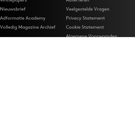
Nieuwsbrief
Veelgestelde Vragen
Adformatie Academy
Privacy Statement
Volledig Magazine Archief
Cookie Statement
Algemene Voorwaarden
Onze app
Maak Adformatie.nl je
Google-favoriet
Privacyinstellingen
Download de
Adformatie Nieuws App