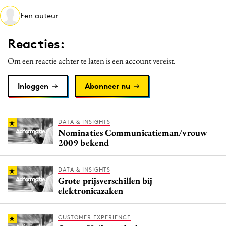
Media
Een auteur
Merkstrategie
Reacties:
PR
Programmatic
Om een reactie achter te laten is een account vereist.
Purpose Marketing
Inloggen
Abonneer nu
Reputatie & crisis
DATA & INSIGHTS
Nominaties Communicatieman/vrouw
2009 bekend
DATA & INSIGHTS
Grote prijsverschillen bij
elektronicazaken
CUSTOMER EXPERIENCE