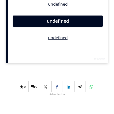
Bureaus
Campagnes
Carriere
Contentmarketing
Craft
Customer Experience
Data & Insights
Design
Digital transformation
Diversiteit
Effectiviteit
0
0
Gedragsverandering
Advertentie
Influencer marketing
Interne communicatie
Martech