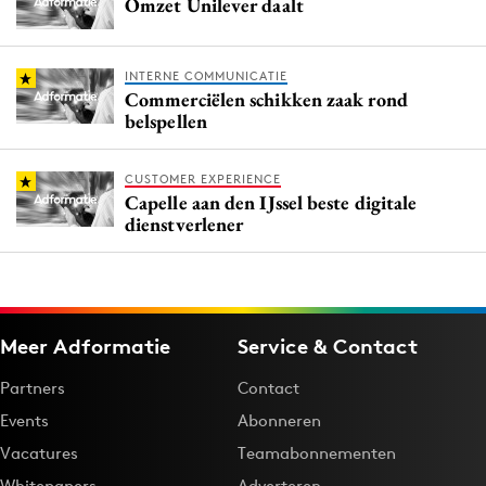
Omzet Unilever daalt
INTERNE COMMUNICATIE
Commerciëlen schikken zaak rond
belspellen
CUSTOMER EXPERIENCE
Capelle aan den IJssel beste digitale
dienstverlener
Meer Adformatie
Service & Contact
Partners
Contact
Events
Abonneren
Vacatures
Teamabonnementen
Whitepapers
Adverteren