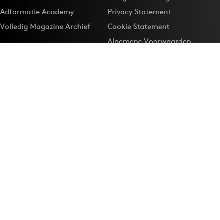
Adformatie Academy
Privacy Statement
Volledig Magazine Archief
Cookie Statement
Algemene Voorwaarden
Onze app
Maak Adformatie.nl je
Google-favoriet
Privacyinstellingen
Download de
Adformatie Nieuws App