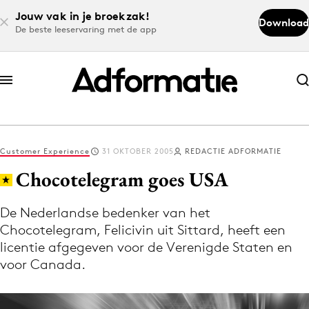
Jouw vak in je broekzak!
Download
De beste leeservaring met de app
Abonneer nu
Abonneer nu
Customer Experience
31 OKTOBER 2005
REDACTIE ADFORMATIE
Log in
Chocotelegram goes USA
De Nederlandse bedenker van het
Download de app
Chocotelegram, Felicivin uit Sittard, heeft een
Volg het laatste nieuws via de Adformatie
licentie afgegeven voor de Verenigde Staten en
Nieuws app
voor Canada.