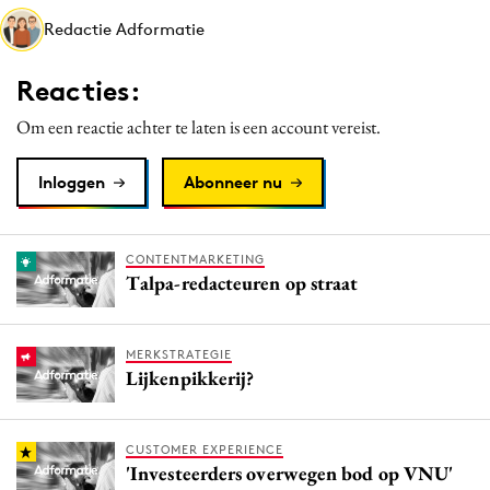
Media
Redactie Adformatie
Merkstrategie
Reacties:
PR
Programmatic
Om een reactie achter te laten is een account vereist.
Purpose Marketing
Inloggen
Abonneer nu
Reputatie & crisis
CONTENTMARKETING
Talpa-redacteuren op straat
MERKSTRATEGIE
Lijkenpikkerij?
CUSTOMER EXPERIENCE
'Investeerders overwegen bod op VNU'