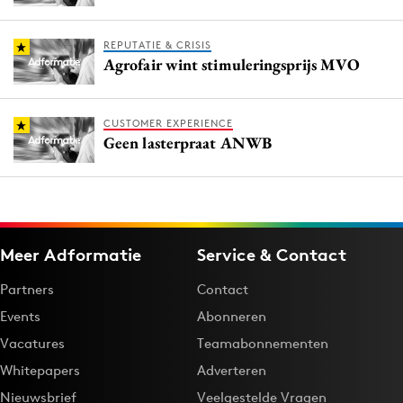
REPUTATIE & CRISIS
Agrofair wint stimuleringsprijs MVO
CUSTOMER EXPERIENCE
Geen lasterpraat ANWB
Meer Adformatie
Service & Contact
Partners
Contact
Events
Abonneren
Vacatures
Teamabonnementen
Whitepapers
Adverteren
Nieuwsbrief
Veelgestelde Vragen