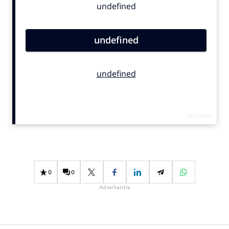
Bureaus
Campagnes
Carriere
Contentmarketing
Craft
Customer Experience
Data & Insights
Design
Digital transformation
Diversiteit
Effectiviteit
0
0
Gedragsverandering
Advertentie
Influencer marketing
Interne communicatie
Martech