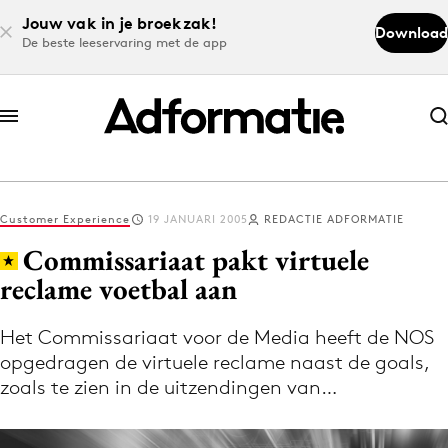
Jouw vak in je broekzak!
Download
De beste leeservaring met de app
Abonneer nu
Abonneer nu
Customer Experience
19 JANUARI 2005
REDACTIE ADFORMATIE
Log in
Commissariaat pakt virtuele
reclame voetbal aan
Download de app
Volg het laatste nieuws via de Adformatie
Het Commissariaat voor de Media heeft de NOS
opgedragen de virtuele reclame naast de goals,
Nieuws app
zoals te zien in de uitzendingen van…