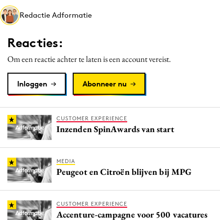
Media
Redactie Adformatie
Merkstrategie
Reacties:
PR
Programmatic
Om een reactie achter te laten is een account vereist.
Purpose Marketing
Inloggen
Abonneer nu
Reputatie & crisis
CUSTOMER EXPERIENCE
Inzenden SpinAwards van start
MEDIA
Peugeot en Citroën blijven bij MPG
CUSTOMER EXPERIENCE
Accenture-campagne voor 500 vacatures