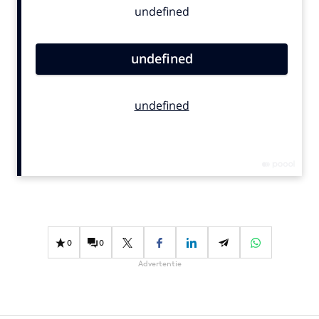
Bureaus
Campagnes
Carriere
Contentmarketing
Craft
Customer Experience
Data & Insights
Design
Digital transformation
Diversiteit
Effectiviteit
0
0
Gedragsverandering
Advertentie
Influencer marketing
Interne communicatie
Martech