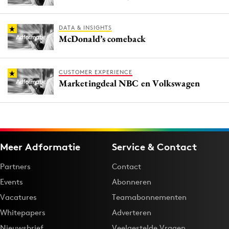
DATA & INSIGHTS
McDonald’s comeback
CUSTOMER EXPERIENCE
Marketingdeal NBC en Volkswagen
Meer Adformatie
Service & Contact
Partners
Contact
Events
Abonneren
Vacatures
Teamabonnementen
Whitepapers
Adverteren
Nieuwsbrief
Veelgestelde Vragen