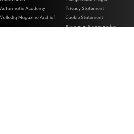
Adformatie Academy
Privacy Statement
Volledig Magazine Archief
Cookie Statement
Algemene Voorwaarden
Onze app
Maak Adformatie.nl je
Google-favoriet
Privacyinstellingen
Download de
Adformatie Nieuws App