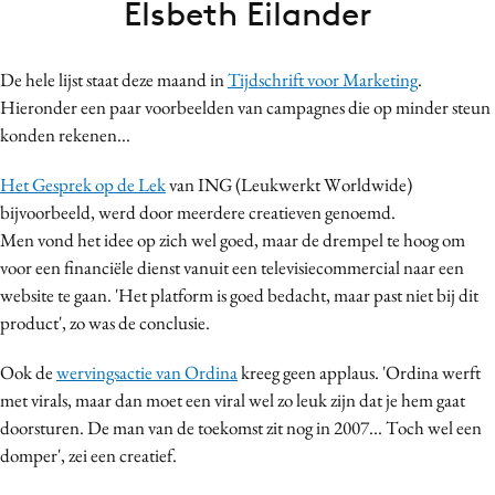
Elsbeth Eilander
Bureaus
Campagnes
De hele lijst staat deze maand in
Tijdschrift voor Marketing
.
Carriere
Hieronder een paar voorbeelden van campagnes die op minder steun
Contentmarketing
konden rekenen...
Craft
Het Gesprek op de Lek
van ING (Leukwerkt Worldwide)
Customer Experience
bijvoorbeeld, werd door meerdere creatieven genoemd.
Data & Insights
Men vond het idee op zich wel goed, maar de drempel te hoog om
Design
voor een financiële dienst vanuit een televisiecommercial naar een
Digital transformation
website te gaan. 'Het platform is goed bedacht, maar past niet bij dit
Diversiteit
product', zo was de conclusie.
Effectiviteit
Ook de
wervingsactie van Ordina
kreeg geen applaus. 'Ordina werft
Gedragsverandering
met virals, maar dan moet een viral wel zo leuk zijn dat je hem gaat
Influencer marketing
doorsturen. De man van de toekomst zit nog in 2007... Toch wel een
Interne communicatie
domper', zei een creatief.
Martech