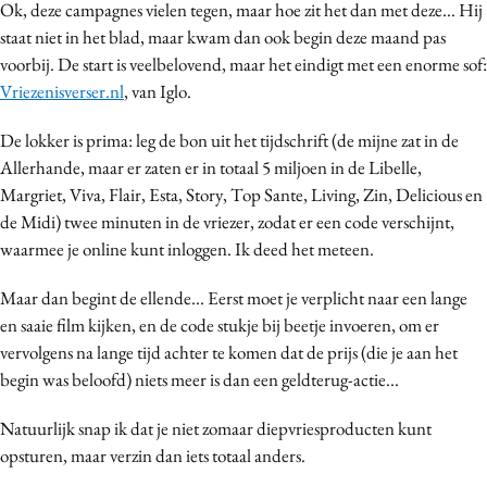
Ok, deze campagnes vielen tegen, maar hoe zit het dan met deze... Hij
Media
staat niet in het blad, maar kwam dan ook begin deze maand pas
Merkstrategie
voorbij. De start is veelbelovend, maar het eindigt met een enorme sof:
PR
Vriezenisverser.nl
, van Iglo.
Programmatic
De lokker is prima: leg de bon uit het tijdschrift (de mijne zat in de
Purpose Marketing
Allerhande, maar er zaten er in totaal 5 miljoen in de Libelle,
Reputatie & crisis
Margriet, Viva, Flair, Esta, Story, Top Sante, Living, Zin, Delicious en
de Midi) twee minuten in de vriezer, zodat er een code verschijnt,
waarmee je online kunt inloggen. Ik deed het meteen.
Maar dan begint de ellende... Eerst moet je verplicht naar een lange
en saaie film kijken, en de code stukje bij beetje invoeren, om er
vervolgens na lange tijd achter te komen dat de prijs (die je aan het
begin was beloofd) niets meer is dan een geldterug-actie...
Natuurlijk snap ik dat je niet zomaar diepvriesproducten kunt
opsturen, maar verzin dan iets totaal anders.