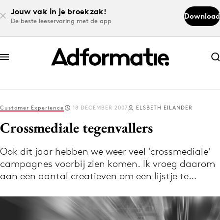
Jouw vak in je broekzak!
Download
De beste leeservaring met de app
Abonneer nu
Abonneer nu
Customer Experience
18 DECEMBER 2007
ELSBETH EILANDER
Log in
Crossmediale tegenvallers
Ook dit jaar hebben we weer veel 'crossmediale'
Download de app
campagnes voorbij zien komen. Ik vroeg daarom
Volg het laatste nieuws via de Adformatie
aan een aantal creatieven om een lijstje te…
Nieuws app