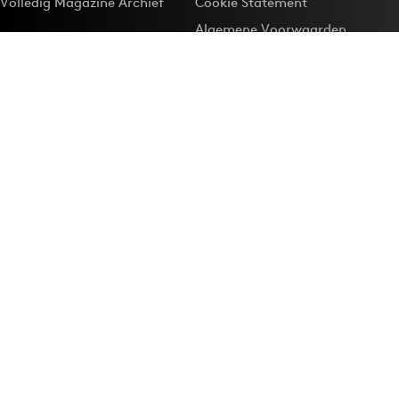
Volledig Magazine Archief
Cookie Statement
Algemene Voorwaarden
Onze app
Maak Adformatie.nl je
Google-favoriet
Privacyinstellingen
Download de
Adformatie Nieuws App