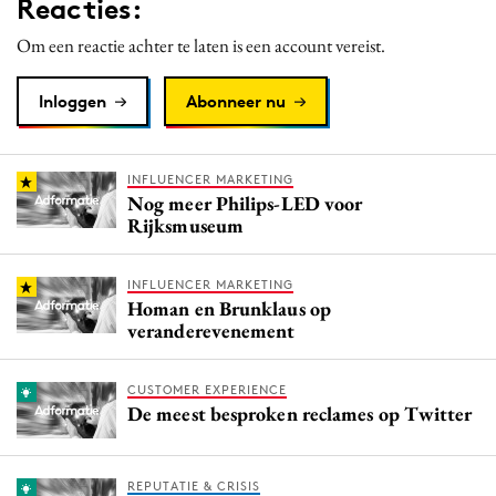
Reacties:
Media
Om een reactie achter te laten is een account vereist.
Merkstrategie
PR
Inloggen
Abonneer nu
Programmatic
Purpose Marketing
INFLUENCER MARKETING
Reputatie & crisis
Nog meer Philips-LED voor
Rijksmuseum
INFLUENCER MARKETING
Homan en Brunklaus op
veranderevenement
CUSTOMER EXPERIENCE
De meest besproken reclames op Twitter
REPUTATIE & CRISIS