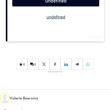
Bureaus
Campagnes
Carriere
Contentmarketing
Craft
Customer Experience
Data & Insights
Design
Digital transformation
0
0
Diversiteit
Advertentie
Effectiviteit
Gedragsverandering
Influencer marketing
Valerie Boersma
Interne communicatie
Martech