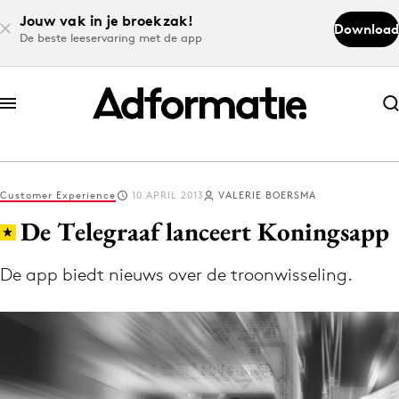
Jouw vak in je broekzak!
Download
De beste leeservaring met de app
Abonneer nu
Abonneer nu
Customer Experience
10 APRIL 2013
VALERIE BOERSMA
Log in
De Telegraaf lanceert Koningsapp
De app biedt nieuws over de troonwisseling.
Download de app
Volg het laatste nieuws via de Adformatie
Nieuws app