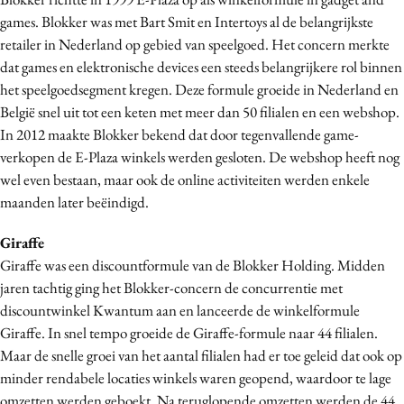
games. Blokker was met Bart Smit en Intertoys al de belangrijkste
retailer in Nederland op gebied van speelgoed. Het
concern merkte
dat games en elektronische devices een steeds belangrijkere rol binnen
het speelgoedsegment kregen. Deze formule groeide in Nederland en
België snel uit tot een keten met meer dan 50 filialen en een webshop.
In 2012 maakte Blokker bekend dat door tegenvallende game-
verkopen de E-Plaza winkels werden gesloten. De webshop heeft nog
wel even bestaan, maar ook de online activiteiten werden enkele
maanden later beëindigd.
Giraffe
Giraffe was een discountformule van de Blokker Holding. Midden
jaren tachtig ging het Blokker-concern de concurrentie met
discountwinkel Kwantum aan en lanceerde de winkelformule
Giraffe. In snel tempo groeide de Giraffe-formule naar 44 filialen.
Maar de snelle groei van het aantal filialen had er toe geleid dat ook op
minder rendabele locaties winkels waren geopend, waardoor te lage
omzetten werden geboekt. Na teruglopende omzetten werden de 44