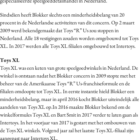
gespecialiseerde speelgoeddetailhandel in Nederland.
Sindsdien heeft Blokker slechts een minderheidsbelang van 20
procent in de Nederlandse activiteiten van dit concern. Op 2 maart
2009 werd bekendgemaakt dat Toys “R” Us zou stoppen in
Nederland. Alle 18 vestigingen zouden worden omgebouwd tot Toys
XL. In 2017 werden alle Toys XL filialen omgebouwd tot Intertoys.
Toys XL
Toys XL was een keten van grote speelgoedwinkels in Nederland. De
winkel is ontstaan nadat het Blokker concern in 2009 stopte met het
beheer van de Amerikaanse Toys “R” Us-franchiseformule en de
filialen omdoopte tot Toys XL. In eerste instantie hield Blokker een
minderheidsbelang, maar in april 2016 kocht Blokker uiteindelijk alle
aandelen van Toys XL op.In 2016 maakte Blokker bekend om de
winkelformules Toys XL en Bart Smit in 2017 verder te laten gaan als
Intertoys. In het voorjaar van 2017 is gestart met het ombouwen van
de Toys XL winkels. Volgend jaar zal het laatste Toys XL-filiaal zijn
aangepast naar Intertoys XL.