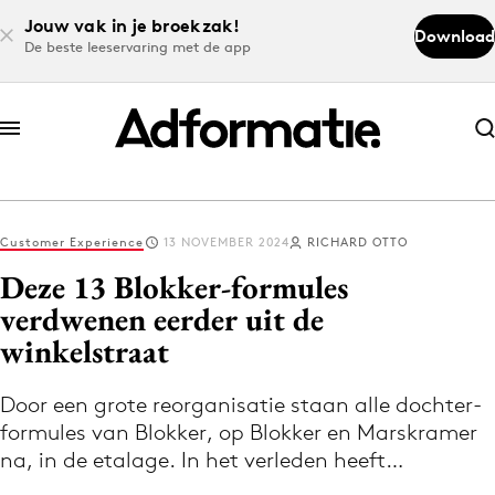
Jouw vak in je broekzak!
Download
De beste leeservaring met de app
Abonneer nu
Abonneer nu
Customer Experience
13 NOVEMBER 2024
RICHARD OTTO
Log in
Deze 13 Blokker-formules
verdwenen eerder uit de
winkelstraat
Download de app
Volg het laatste nieuws via de Adformatie
Door een grote reorganisatie staan alle dochter-
Nieuws app
formules van Blokker, op Blokker en Marskramer
na, in de etalage. In het verleden heeft…