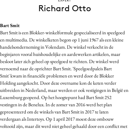
EXPERT
Bureaus
Richard Otto
Campagnes
Carriere
Bart Smit
Contentmarketing
Bart Smit is een Blokker-winkelformule gespecialiseerd in speelgoed
en multimedia. De winkelketen begon op 1 juni 1967 als een kleine
Craft
handelsonderneming in Volendam. De winkel verkocht in
de
Customer Experience
beginjaren vooral huishoudelijke en aardewerken artikelen, maar
Data & Insights
besloot later zich geheel op speelgoed te richten. De winkel werd
Design
vernoemd naar de oprichter Bart Smit. 'Speelgoedpaleis Bart
Digital transformation
Smit' kwam in financiële problemen en werd door de Blokker
Holding aangekocht. Door deze overname kon de keten verder
Diversiteit
uitbreiden in Nederland, maar werden er ook vestigingen in België en
Effectiviteit
Luxemburg geopend. Op het hoogtepunt had Bart Smit 252
Gedragsverandering
vestingen in de Benelux. In de zomer van 2016 werd het plan
Influencer marketing
gepresenteerd om de winkels van Bart Smit in 2017 te laten
Interne communicatie
verdergaan als Intertoys. Op 1 april 2017 moest deze ombouw
voltooid zijn, maar dit werd niet geheel gehaald door een conflict met
Martech