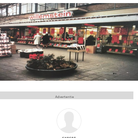
Menu
Home
9 sept: GenAI-training
12 nov: MarketingLive!
Adverteren
Events
Opleidingen
Vacatures
Advertentie
Academy
Partners
Topics
Artificial Intelligence