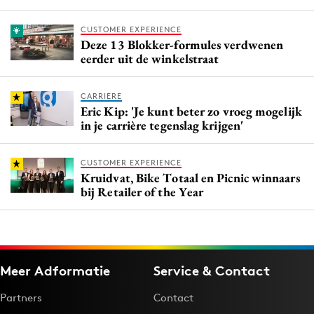
CUSTOMER EXPERIENCE
Deze 13 Blokker-formules verdwenen
eerder uit de winkelstraat
CARRIERE
Eric Kip: 'Je kunt beter zo vroeg mogelijk
in je carrière tegenslag krijgen'
CUSTOMER EXPERIENCE
Kruidvat, Bike Totaal en Picnic winnaars
bij Retailer of the Year
Meer Adformatie
Service & Contact
Partners
Contact