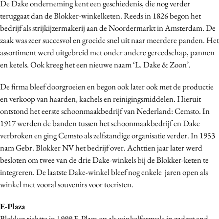
De Dake onderneming kent een geschiedenis, die nog verder
teruggaat dan de Blokker-winkelketen. Reeds in 1826 begon het
bedrijf als strijkijzermakerij aan de Noordermarkt in Amsterdam. De
zaak was zeer succesvol en groeide snel uit naar meerdere panden. Het
assortiment werd uitgebreid met onder andere gereedschap, pannen
en ketels. Ook kreeg het een nieuwe naam ‘L. Dake & Zoon’.
De firma bleef doorgroeien en begon ook later ook met de productie
en verkoop van haarden, kachels en reinigingsmiddelen. Hieruit
ontstond het eerste schoonmaakbedrijf van Nederland: Cemsto. In
1917 werden de banden tussen het schoonmaakbedrijf en Dake
verbroken en ging Cemsto als zelfstandige organisatie verder. In 1953
nam Gebr. Blokker NV het bedrijf over. Achttien jaar later werd
besloten om twee van de drie Dake-winkels bij de Blokker-keten te
integreren. De laatste Dake-winkel bleef nog enkele jaren open als
winkel met vooral souvenirs voor toeristen.
E-Plaza
Blokker richtte in 1999 E-Plaza op als winkelformule in gadget and