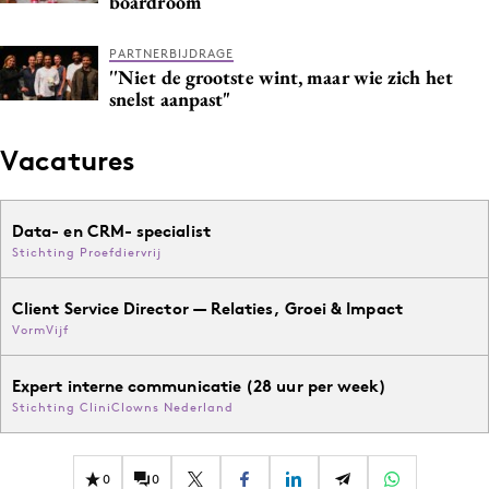
boardroom
PARTNERBIJDRAGE
''Niet de grootste wint, maar wie zich het
snelst aanpast"
Vacatures
Data- en CRM- specialist
Stichting Proefdiervrij
Client Service Director — Relaties, Groei & Impact
VormVijf
Expert interne communicatie (28 uur per week)
Stichting CliniClowns Nederland
0
0