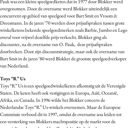
Pauk was een kleine speelgoedketen dat in 1977 door Blokker werd
overgenomen. Door de overname werd Blokker uiteindelijk een
concurrent op gebied van speelgoed voor Bart Smit en Vroom &
Dreesmann. In de jaren ‘70 werden door prijsafspraken tussen grote
winkelketens bekende speelgoedmerken zoals Barbie, Jumbo en Lego
overal voor vrijwel dezelfde prijs verkocht. Blokker ging als
discounter, na de overname van O. Pauk, deze prijsafspraken
doorbreken. Door zijn discountstrategie, maar ook de overname van
Bart Smit in de jaren ‘80 werd Blokker de grootste speelgoedverkoper
van Nederland.
Toys “R” Us
Toys “R” Us is een speelgoedwinkelketen afkomstig uit de Verenigde
Staten. De keten heeft ook vestigingen in Europa, Azië, Oceanië,
Afrika, en Canada. In 1996 wilde het Blokker concern de
Nederlandse Toys “R” Us-winkels overnemen. Maar de Europese
Commissie verbood dit in 1997, omdat de overname zou leiden tot
een versterking van Blokkers machtspositie op de markt voor de