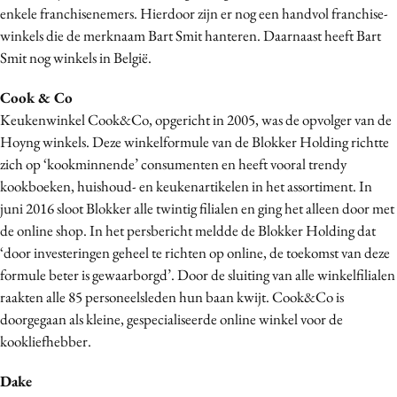
enkele franchisenemers. Hierdoor zijn er nog een handvol franchise-
Media
winkels die de merknaam Bart Smit hanteren. Daarnaast heeft Bart
Merkstrategie
Smit nog winkels in België.
PR
Cook & Co
Programmatic
Keukenwinkel Cook&Co, opgericht in 2005, was de opvolger van de
Purpose Marketing
Hoyng winkels. Deze winkelformule van de Blokker Holding richtte
Reputatie & crisis
zich op ‘kookminnende’ consumenten en heeft vooral trendy
kookboeken, huishoud- en keukenartikelen in het assortiment. In
juni 2016 sloot Blokker alle twintig filialen en ging het alleen door met
de online shop. In het persbericht meldde de Blokker Holding dat
‘door investeringen geheel te richten op online, de toekomst van deze
formule beter is gewaarborgd’. Door de sluiting van alle winkelfilialen
raakten alle 85 personeelsleden hun baan kwijt. Cook&Co is
doorgegaan als kleine, gespecialiseerde online winkel voor de
kookliefhebber.
Dake