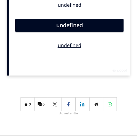
Bureaus
Campagnes
Carriere
Contentmarketing
Craft
Customer Experience
Data & Insights
Design
Digital transformation
Diversiteit
Effectiviteit
0
0
Gedragsverandering
Advertentie
Influencer marketing
Interne communicatie
Martech