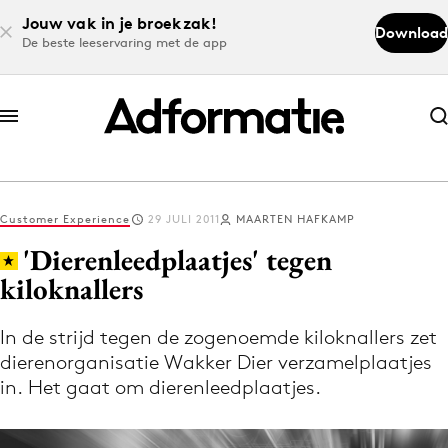
Jouw vak in je broekzak!
Download
De beste leeservaring met de app
Abonneer nu
Abonneer nu
Customer Experience
29 JULI 2011
MAARTEN HAFKAMP
Log in
'Dierenleedplaatjes' tegen
kiloknallers
Download de app
Volg het laatste nieuws via de Adformatie
In de strijd tegen de zogenoemde kiloknallers zet
dierenorganisatie Wakker Dier verzamelplaatjes
Nieuws app
in. Het gaat om dierenleedplaatjes.