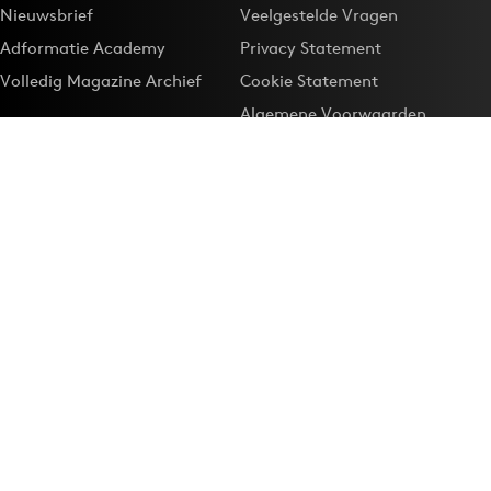
Nieuwsbrief
Veelgestelde Vragen
Adformatie Academy
Privacy Statement
Volledig Magazine Archief
Cookie Statement
Algemene Voorwaarden
Onze app
Maak Adformatie.nl je
Google-favoriet
Privacyinstellingen
Download de
Adformatie Nieuws App