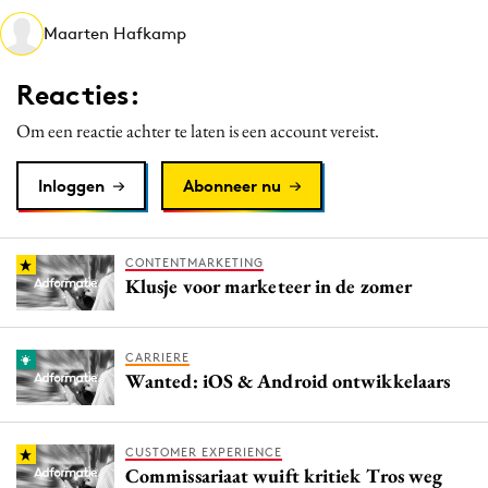
Media
Maarten Hafkamp
Merkstrategie
Reacties:
PR
Programmatic
Om een reactie achter te laten is een account vereist.
Purpose Marketing
Inloggen
Abonneer nu
Reputatie & crisis
CONTENTMARKETING
Klusje voor marketeer in de zomer
CARRIERE
Wanted: iOS & Android ontwikkelaars
CUSTOMER EXPERIENCE
Commissariaat wuift kritiek Tros weg