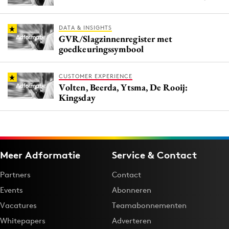
DATA & INSIGHTS
GVR/Slagzinnenregister met
goedkeuringssymbool
CUSTOMER EXPERIENCE
Volten, Beerda, Ytsma, De Rooij:
Kingsday
Meer Adformatie
Service & Contact
Partners
Contact
Events
Abonneren
Vacatures
Teamabonnementen
Whitepapers
Adverteren