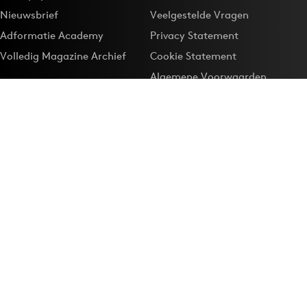
Nieuwsbrief
Veelgestelde Vragen
Adformatie Academy
Privacy Statement
Volledig Magazine Archief
Cookie Statement
Algemene Voorwaarden
Onze app
Maak Adformatie.nl je
Google-favoriet
Privacyinstellingen
Download de
Adformatie Nieuws App