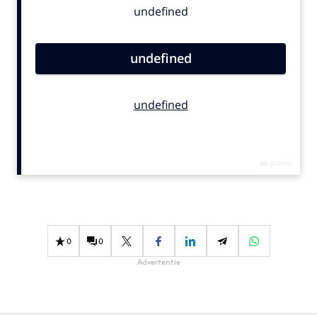
Bureaus
Campagnes
Carriere
Contentmarketing
Craft
Customer Experience
Data & Insights
Design
Digital transformation
Diversiteit
Effectiviteit
0
0
Gedragsverandering
Advertentie
Influencer marketing
Interne communicatie
Martech