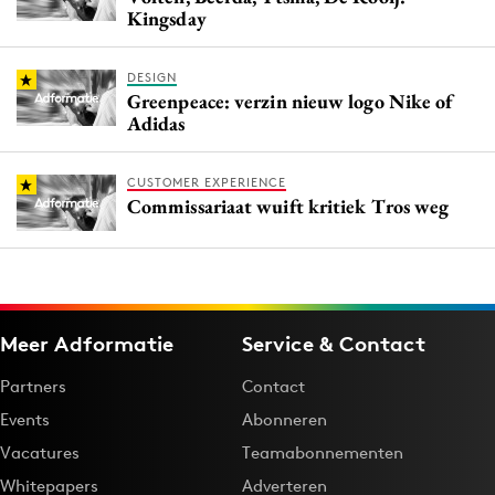
Kingsday
DESIGN
Greenpeace: verzin nieuw logo Nike of
Adidas
CUSTOMER EXPERIENCE
Commissariaat wuift kritiek Tros weg
Meer Adformatie
Service & Contact
Partners
Contact
Events
Abonneren
Vacatures
Teamabonnementen
Whitepapers
Adverteren