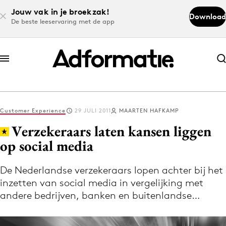
Jouw vak in je broekzak!
Download
De beste leeservaring met de app
Abonneer nu
Abonneer nu
Customer Experience
29 JULI 2011
MAARTEN HAFKAMP
Log in
Verzekeraars laten kansen liggen
op social media
Download de app
Volg het laatste nieuws via de Adformatie
De Nederlandse verzekeraars lopen achter bij het
inzetten van social media in vergelijking met
Nieuws app
andere bedrijven, banken en buitenlandse…