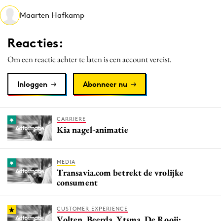
Media
Maarten Hafkamp
Merkstrategie
Reacties:
PR
Programmatic
Om een reactie achter te laten is een account vereist.
Purpose Marketing
Inloggen
Abonneer nu
Reputatie & crisis
CARRIERE
Kia nagel-animatie
MEDIA
Transavia.com betrekt de vrolijke
consument
CUSTOMER EXPERIENCE
Volten, Beerda, Ytsma, De Rooij: