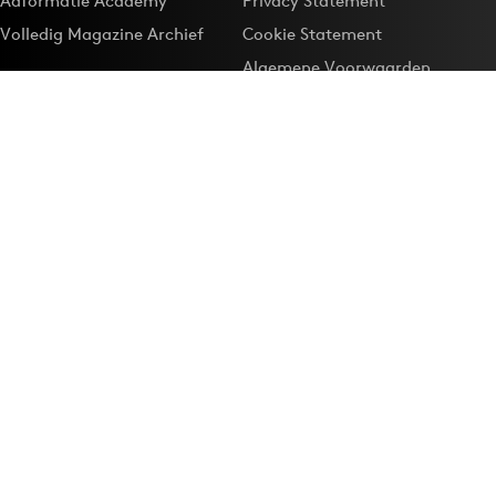
Adformatie Academy
Privacy Statement
Volledig Magazine Archief
Cookie Statement
Algemene Voorwaarden
Onze app
Maak Adformatie.nl je
Google-favoriet
Privacyinstellingen
Download de
Adformatie Nieuws App