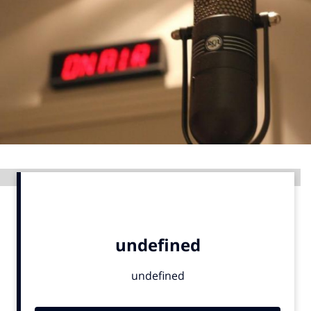
Menu
Home
9 sept: GenAI-training
12 nov: MarketingLive!
Adverteren
Events
Advertentie
Opleidingen
Vacatures
Academy
Partners
Topics
Artificial Intelligence