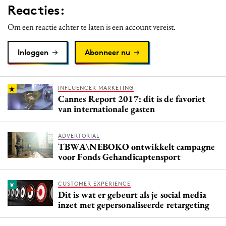
Reacties:
Media
Merkstrategie
Om een reactie achter te laten is een account vereist.
PR
Inloggen
Abonneer nu
Programmatic
Purpose Marketing
Reputatie & crisis
INFLUENCER MARKETING
Cannes Report 2017: dit is de favoriet
van internationale gasten
ADVERTORIAL
TBWA\NEBOKO ontwikkelt campagne
voor Fonds Gehandicaptensport
CUSTOMER EXPERIENCE
Dit is wat er gebeurt als je social media
inzet met gepersonaliseerde retargeting