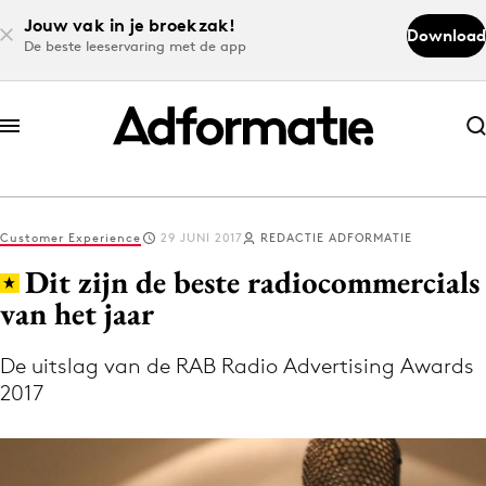
Jouw vak in je broekzak!
Download
De beste leeservaring met de app
Abonneer nu
Abonneer nu
Customer Experience
29 JUNI 2017
REDACTIE ADFORMATIE
Log in
Dit zijn de beste radiocommercials
van het jaar
Download de app
Volg het laatste nieuws via de Adformatie
De uitslag van de RAB Radio Advertising Awards
2017
Nieuws app