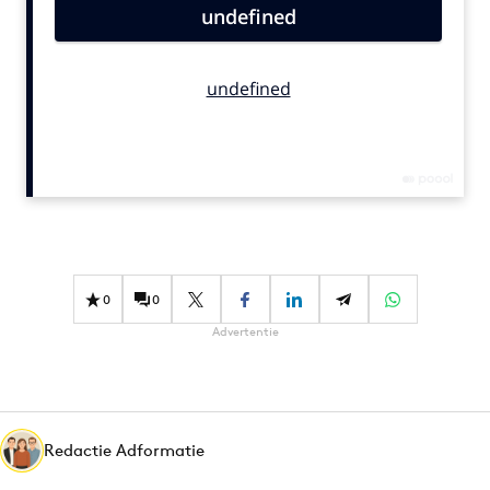
Bureaus
Campagnes
Carriere
Contentmarketing
Craft
Customer Experience
Data & Insights
Design
Digital transformation
0
0
Diversiteit
Advertentie
Effectiviteit
Gedragsverandering
Influencer marketing
Interne communicatie
Redactie Adformatie
Martech