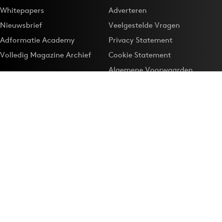
Whitepapers
Adverteren
Nieuwsbrief
Veelgestelde Vragen
Adformatie Academy
Privacy Statement
Volledig Magazine Archief
Cookie Statement
Algemene Voorwaarden
Onze app
Maak Adformatie.nl je
Google-favoriet
Privacyinstellingen
Download de
Adformatie Nieuws App