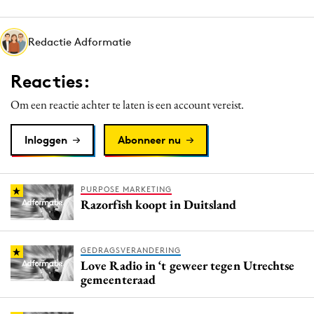
Media
Merkstrategie
Redactie Adformatie
PR
Reacties:
Programmatic
Purpose Marketing
Om een reactie achter te laten is een account vereist.
Reputatie & crisis
Inloggen
Abonneer nu
PURPOSE MARKETING
Razorfish koopt in Duitsland
GEDRAGSVERANDERING
Love Radio in ‘t geweer tegen Utrechtse
gemeenteraad