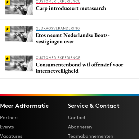
CUSTOMER EXPERIENCE
Carp introduceert metasearch
GEDRAGSVERANDERING
Etos neemt Nederlandse Boots-
vestigingen over
CUSTOMER EXPERIENCE
Consumentenbond wil offensief voor
internetveiligheid
Meer Adformatie
Service & Contact
Partners
Contact
Events
Abonneren
Vacatures
Teamabonnementen