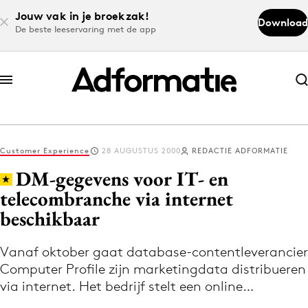
Jouw vak in je broekzak!
Download
De beste leeservaring met de app
Abonneer nu
Abonneer nu
Customer Experience
28 AUGUSTUS 2000
REDACTIE ADFORMATIE
Log in
DM-gegevens voor IT- en
telecombranche via internet
beschikbaar
Download de app
Volg het laatste nieuws via de Adformatie
Vanaf oktober gaat database-contentleverancier
Nieuws app
Computer Profile zijn marketingdata distribueren
via internet. Het bedrijf stelt een online…