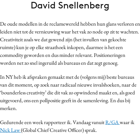
David Snellenberg
Bureaus
Campagnes
De oude modellen in de reclamewereld hebben hun glans verloren en
Carriere
leiden niet tot de vernieuwing waar het vak zo node op zit te wachten.
Contentmarketing
Creativiteit zoals we dat gewend zijn (het invullen van gekochte
Craft
ruimte) kun je op elke straathoek inkopen, daarmee is het een
Customer Experience
commodity geworden en dus minder relevant. Positioneringen
Data & Insights
worden net zo snel ingeruild als bureaus en dat zegt genoeg.
Design
In NY heb ik afspraken gemaakt met de (volgens mij) beste bureaus
Digital transformation
van dit moment, op zoek naar radicaal nieuwe invalshoeken, naar de
Diversiteit
‘bounderless creativity’ die dit vak zo opwindend maakt en, als goed
Effectiviteit
uitgevoerd, ons een pollpositie geeft in de samenleving. En dus bij
merken.
Gedragsverandering
Influencer marketing
Gedurende een week rapporteer ik. Vandaag vanuit
R/GA
waar ik
Interne communicatie
Nick Law
(Global Chief Creative Officer) sprak.
Martech