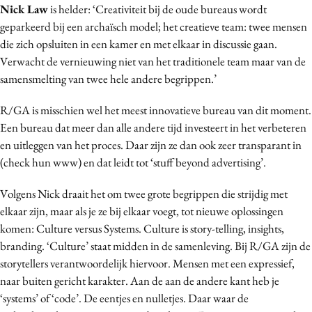
Nick Law
is helder: ‘Creativiteit bij de oude bureaus wordt
Media
geparkeerd bij een archaïsch model; het creatieve team: twee mensen
Merkstrategie
die zich opsluiten in een kamer en met elkaar in discussie gaan.
PR
Verwacht de vernieuwing niet van het traditionele team maar van de
Programmatic
samensmelting van twee hele andere begrippen.’
Purpose Marketing
R/GA is misschien wel het meest innovatieve bureau van dit moment.
Reputatie & crisis
Een bureau dat meer dan alle andere tijd investeert in het verbeteren
en uitleggen van het proces. Daar zijn ze dan ook zeer transparant in
(check hun www) en dat leidt tot ‘stuff beyond advertising’.
Volgens Nick draait het om twee grote begrippen die strijdig met
elkaar zijn, maar als je ze bij elkaar voegt, tot nieuwe oplossingen
komen: Culture versus Systems. Culture is story-telling, insights,
branding. ‘Culture’ staat midden in de samenleving. Bij R/GA zijn de
storytellers verantwoordelijk hiervoor. Mensen met een expressief,
naar buiten gericht karakter. Aan de aan de andere kant heb je
‘systems’ of ‘code’. De eentjes en nulletjes. Daar waar de