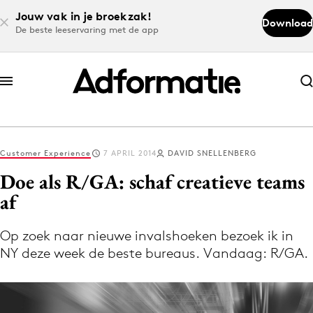
Jouw vak in je broekzak!
Download
De beste leeservaring met de app
Abonneer nu
Abonneer nu
Customer Experience
7 APRIL 2014
DAVID SNELLENBERG
Log in
Doe als R/GA: schaf creatieve teams
af
Download de app
Volg het laatste nieuws via de Adformatie
Op zoek naar nieuwe invalshoeken bezoek ik in
NY deze week de beste bureaus. Vandaag: R/GA.
Nieuws app