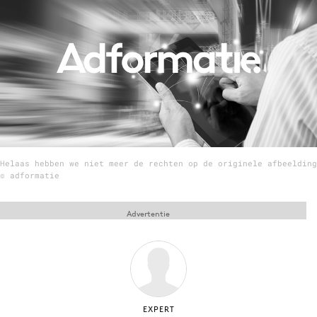
Menu
Home
9 sept: GenAI-training
12 nov: MarketingLive!
Adverteren
Helaas hebben we niet meer de rechten op de originele afbeelding
Events
© adformatie
Opleidingen
Vacatures
Advertentie
Academy
Partners
Topics
Artificial Intelligence
EXPERT