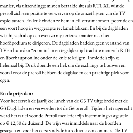
manier, via uitzendinggemist en betaalde sites als RTL XL wist de
Media
preroll zich een positie te verwerven op de omzet lijsten van de TV
Merkstrategie
exploitanten. En leuk vinden ze hem in Hilversum: omzet, potentie en
PR
een soort hoop in weggezapte reclameblokken. En bij de dagbladen
Programmatic
wist hij zich al op een even zo mysterieuze manier naar het
Purpose Marketing
hoofdpodium te dirigeren. De dagbladen hadden geen verstand van
TV en huurden “zoomin” in en tegelijkertijd trachtte men zich RTB
Reputatie & crisis
en überhaupt online onder de knie te krijgen. Inmiddels zijn ze
helemaal bij. Druk doende een hek om de exchange te bouwen en
vooral voor de preroll hebben de dagbladen een prachtige plek voor
ogen.
En de prijs dan?
Voor het eerst is de jaarlijkse lunch van de G3 TV uitgebreid met de
G3 Dagbladen en verworden tot de G6 preroll. Tijdens het nagerecht
werd het tarief voor de Preroll met ieder zijn instemming vastgesteld
op € 12,50 de duizend. De wijn was inmiddels naar de hoofden
gestegen en voor het eerst sinds de introductie van commerciële TV