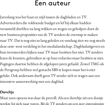
Een auteur
Bureaus
Campagnes
Jarenlang was het haat en nijd tussen de dagbladen en TV.
Carriere
Adverteerders die voldoende budget en lef bij elkaar hadden
Contentmarketing
verzameld durfden na lang wikken en wegen en geholpen door de
Craft
new business proposities van de TV zenders de overstap te maken
Customer Experience
naar TV. Dat is nog niet zo lang geleden en vandaag zien we nog steeds
deze oost- west verdeling in het medialandschap. Dagbladuitgevers en
Data & Insights
hun investeerders kijken naar TV maar bezitten het niet. TV zenders
Design
lezen de kranten, gebruiken ze op hun redacties maar bezitten ze niet.
Digital transformation
Pogingen daartoe hebben de afgelopen jaren gefaald. Zowel TMG als
Diversiteit
de Persgroep hebben wel getracht SBS te kopen maar het is niet
Effectiviteit
gelukt. Ook andersom durft geen TV zender zich te wagen aan een
intensieve samenwerking met een dagblad.
Gedragsverandering
Influencer marketing
Duveltje
Interne communicatie
Maar toen opeens was daar de preroll. Als een duveltje uit een doosje
Martech
werkte hij zich naar voren. Bij de TV zenders op een zeer eigenzinnige