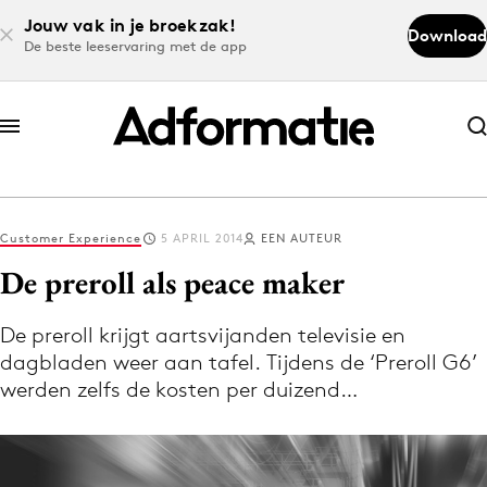
Jouw vak in je broekzak!
Download
De beste leeservaring met de app
Abonneer nu
Abonneer nu
Customer Experience
5 APRIL 2014
EEN AUTEUR
Log in
De preroll als peace maker
De preroll krijgt aartsvijanden televisie en
Download de app
dagbladen weer aan tafel. Tijdens de ‘Preroll G6’
Volg het laatste nieuws via de Adformatie
werden zelfs de kosten per duizend…
Nieuws app