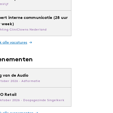
mVijf
pert interne communicatie (28 uur
r week)
chting CliniClowns Nederland
k alle vacatures
enementen
g van de Audio
ktober 2026 · Adformatie
O Retail
oktober 2026 · Doopsgezinde Singelkerk
jk alle evenementen