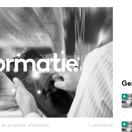
Programmatic
ering
Purpose Marketing
keting
Reputatie & crisis
nicatie
Ge
 de originele afbeelding
© adformatie