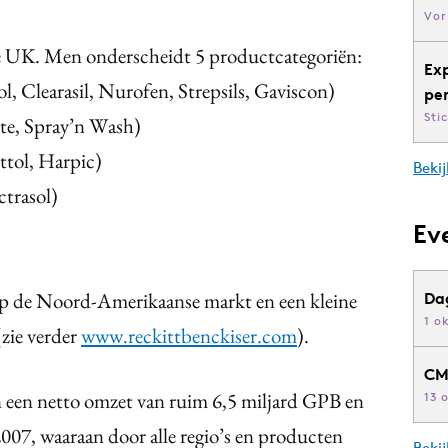
Vor
de UK. Men onderscheidt 5 productcategoriën:
Ex
ol, Clearasil, Nurofen, Strepsils, Gaviscon)
pe
Sti
ite, Spray’n Wash)
ettol, Harpic)
Bekij
ctrasol)
Ev
f op de Noord-Amerikaanse markt en een kleine
Da
1 o
zie verder
www.reckittbenckiser.com
).
CM
en een netto omzet van ruim 6,5 miljard GPB en
13 
007, waaraan door alle regio’s en producten
Beki