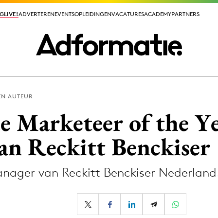
GLIVE!
GLIVE!
ADVERTEREN
ADVERTEREN
EVENTS
EVENTS
OPLEIDINGEN
OPLEIDINGEN
VACATURES
VACATURES
ACADEMY
ACADEMY
PARTNERS
PARTNERS
EN AUTEUR
ieuws app
 Marketeer of the Ye
an Reckitt Benckiser
anager van Reckitt Benckiser Nederland
Media
ormation
Merkstrategie
PR