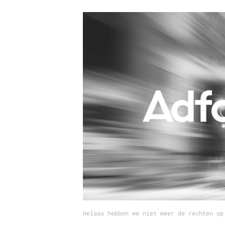
Carriere
Effectiviteit
Contentmarketing
Gedragsverand
Craft
Influencer mar
Customer Experience
Interne commu
Data & Insights
Martech
Helaas hebben we niet meer de rechten op