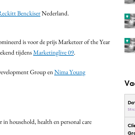
Reckitt Benckiser
Nederland.
mineerd is voor de prijs Marketeer of the Year
gekend tijdens
Marketinglive 09
.
 Development Group en
Nima Young
Va
Da
Sti
r in household, health en personal care
Cli
Gr