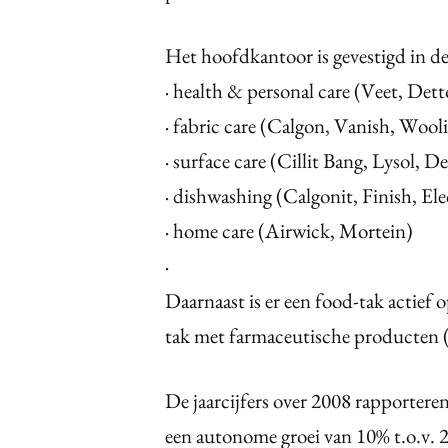
Het hoofdkantoor is gevestigd in 
· health & personal care (Veet, Dett
· fabric care (Calgon, Vanish, Wool
· surface care (Cillit Bang, Lysol, D
· dishwashing (Calgonit, Finish, Ele
· home care (Airwick, Mortein)
·
Daarnaast is er een food-tak actie
tak met farmaceutische producten (
De jaarcijfers over 2008 rapporter
een autonome groei van 10% t.o.v. 2