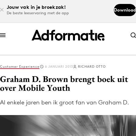
Jouw vak in je broekzak!
Download
De beste leeservaring met de app
Abonneer nu
Abonneer nu
Customer Experience
6 JANUARI 2013
RICHARD OTTO
Log in
Graham D. Brown brengt boek uit
over Mobile Youth
Download de app
Volg het laatste nieuws via de Adformatie
Al enkele jaren ben ik groot fan van Graham D.
Nieuws app