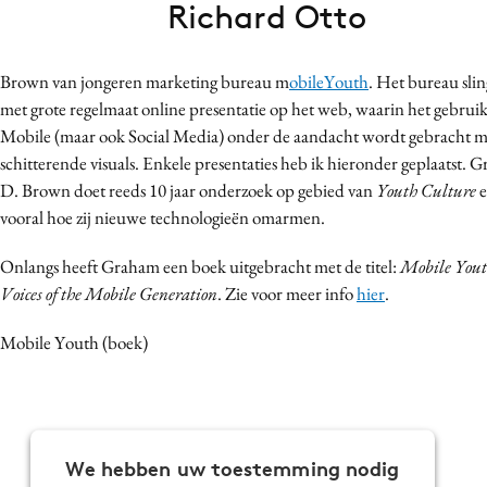
Richard Otto
Bureaus
Campagnes
Brown van jongeren marketing bureau m
obileYouth
. Het bureau slin
Carriere
met grote regelmaat online presentatie op het web, waarin het gebrui
Contentmarketing
Mobile (maar ook Social Media) onder de aandacht wordt gebracht m
Craft
schitterende visuals. Enkele presentaties heb ik hieronder geplaatst. 
Customer Experience
D. Brown doet reeds 10 jaar onderzoek op gebied van
Youth Culture
e
vooral hoe zij nieuwe technologieën omarmen.
Data & Insights
Design
Onlangs heeft Graham een boek uitgebracht met de titel:
Mobile Yout
Digital transformation
Voices of the Mobile Generation
. Zie voor meer info
hier
.
Diversiteit
Mobile Youth (boek)
Effectiviteit
Gedragsverandering
Influencer marketing
Interne communicatie
We hebben uw toestemming nodig
Martech