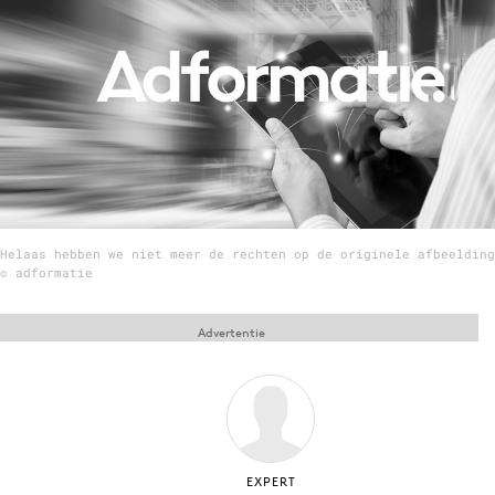
Menu
Home
9 sept: GenAI-training
12 nov: MarketingLive!
Adverteren
Helaas hebben we niet meer de rechten op de originele afbeelding
Events
© adformatie
Opleidingen
Vacatures
Advertentie
Academy
Partners
Topics
Artificial Intelligence
EXPERT