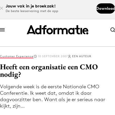
Jouw vak in je broekzak!
Download
De beste leeservaring met de app
Abonneer nu
Abonneer nu
Customer Experience
10 SEPTEMBER 2007
EEN AUTEUR
Log in
Heeft een organisatie een CMO
nodig?
Download de app
Volg het laatste nieuws via de Adformatie
Volgende week is de eerste Nationale CMO
Conferentie. Ik weet dat, omdat ik daar
Nieuws app
dagvoorzitter ben. Want als je er serieus naar
kijkt, zijn…