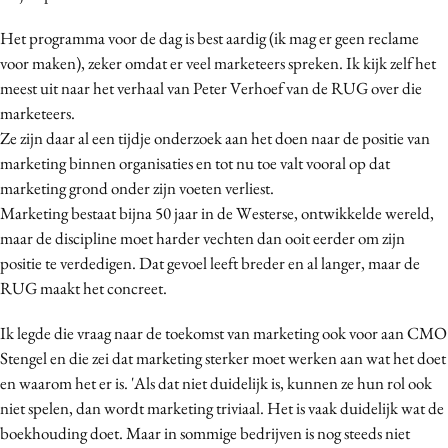
Media
Het programma voor de dag is best aardig (ik mag er geen reclame
Merkstrategie
voor maken), zeker omdat er veel marketeers spreken. Ik kijk zelf het
PR
meest uit naar het verhaal van Peter Verhoef van de RUG over die
Programmatic
marketeers.
Ze zijn daar al een tijdje onderzoek aan het doen naar de positie van
Purpose Marketing
marketing binnen organisaties en tot nu toe valt vooral op dat
Reputatie & crisis
marketing grond onder zijn voeten verliest.
Marketing bestaat bijna 50 jaar in de Westerse, ontwikkelde wereld,
maar de discipline moet harder vechten dan ooit eerder om zijn
positie te verdedigen. Dat gevoel leeft breder en al langer, maar de
RUG maakt het concreet.
Ik legde die vraag naar de toekomst van marketing ook voor aan CMO
Stengel en die zei dat marketing sterker moet werken aan wat het doet
en waarom het er is. 'Als dat niet duidelijk is, kunnen ze hun rol ook
niet spelen, dan wordt marketing triviaal. Het is vaak duidelijk wat de
boekhouding doet. Maar in sommige bedrijven is nog steeds niet