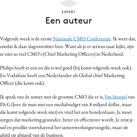
Bureaus
EXPERT
Campagnes
Een auteur
Carriere
Contentmarketing
Volgende week is de eerste
Nationale CMO Conferentie
. Ik weet dat,
Craft
omdat ik daar dagvoorzitter ben. Want als je er serieus naar kijkt, zijn
Customer Experience
er niet zo veel CMO's (Chief Marketing Officers) in Nederland.
Data & Insights
Philips heeft er een en die is wel goed (hij komt volgende week ook).
Design
En Vodafone heeft een Nederlander als Global chief Marketing
Digital transformation
Officer (die komt ook).
Diversiteit
Ik sprak van de zomer met de grootste CMO die er is,
Jim Stengel
van
Effectiviteit
P&G (lees: de man met een mediabudget van 8 miljard dollar, maar
Gedragsverandering
die komt volgende week niet) en vind het een hondenbaan. Je moet
Influencer marketing
zorgen dat marketing gezonder, beter en effectiever wordt. Je reist je
Interne communicatie
suf en predikt voortdurend het samenwerkingsevangelie, maar zit
Martech
altijd op afstand van de business.