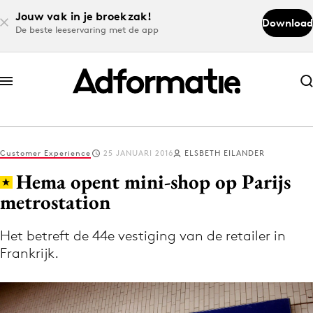
Jouw vak in je broekzak!
Download
De beste leeservaring met de app
Abonneer nu
Abonneer nu
Customer Experience
25 JANUARI 2016
ELSBETH EILANDER
Log in
Hema opent mini-shop op Parijs
metrostation
Download de app
Volg het laatste nieuws via de Adformatie
Het betreft de 44e vestiging van de retailer in
Frankrijk.
Nieuws app