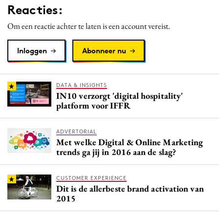
Reacties:
Media
Merkstrategie
Om een reactie achter te laten is een account vereist.
PR
Inloggen
Abonneer nu
Programmatic
Purpose Marketing
Reputatie & crisis
DATA & INSIGHTS
IN10 verzorgt 'digital hospitality'
platform voor IFFR
ADVERTORIAL
Met welke Digital & Online Marketing
trends ga jij in 2016 aan de slag?
CUSTOMER EXPERIENCE
Dit is de allerbeste brand activation van
2015