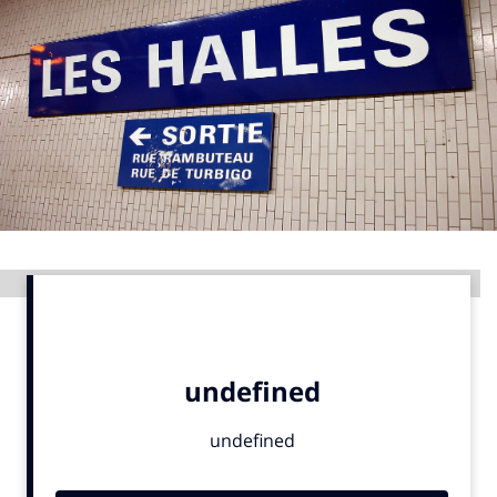
Menu
Home
9 sept: GenAI-training
12 nov: MarketingLive!
Adverteren
Events
Advertentie
Opleidingen
Vacatures
Academy
Partners
Topics
Artificial Intelligence