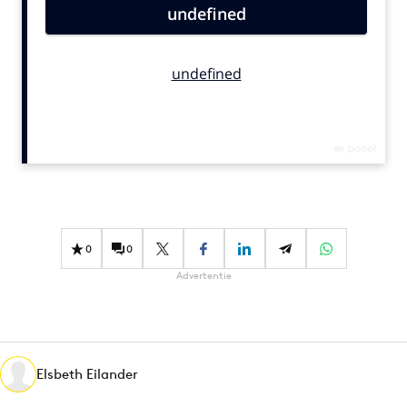
Bureaus
Campagnes
Carriere
Contentmarketing
Craft
Customer Experience
Data & Insights
Design
Digital transformation
0
0
Diversiteit
Advertentie
Effectiviteit
Gedragsverandering
Influencer marketing
Interne communicatie
Elsbeth Eilander
Martech