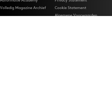
Adformatie Academy
Privacy Statement
Volledig Magazine Archief
Cookie Statement
Algemene Voorwaarden
Onze app
Maak Adformatie.nl je
Google-favoriet
Privacyinstellingen
Download de
Adformatie Nieuws App