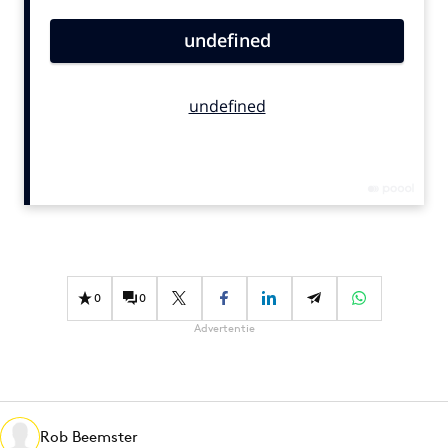
Bureaus
Campagnes
Carriere
Contentmarketing
Craft
Customer Experience
Data & Insights
Design
Digital transformation
Diversiteit
0
0
Effectiviteit
Advertentie
Gedragsverandering
Influencer marketing
Interne communicatie
Rob Beemster
Martech