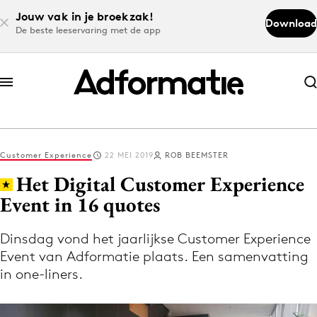
Jouw vak in je broekzak!
Download
De beste leeservaring met de app
Abonneer nu
Abonneer nu
Customer Experience
22 MEI 2019
ROB BEEMSTER
Log in
Het Digital Customer Experience
Event in 16 quotes
Download de app
Volg het laatste nieuws via de Adformatie
Dinsdag vond het jaarlijkse Customer Experience
Event van Adformatie plaats. Een samenvatting
Nieuws app
in one-liners.