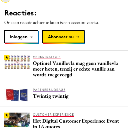
Media
Reacties:
Merkstrategie
Om een reactie achter te laten is een account vereist.
PR
Programmatic
Inloggen
Abonneer nu
Purpose Marketing
Reputatie & crisis
MERKSTRATEGIE
Optimel Vanillevla mag geen vanillevla
meer heten, tenzij er echte vanille aan
wordt toegevoegd
PARTNERBIJDRAGE
Twintig twintig
CUSTOMER EXPERIENCE
Het Digital Customer Experience Event
in 16 quotes