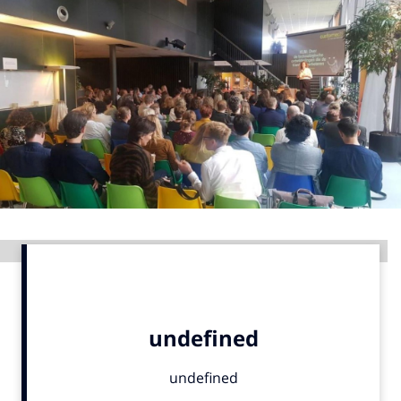
Menu
Home
9 sept: GenAI-training
12 nov: MarketingLive!
Adverteren
Events
Opleidingen
Advertentie
Vacatures
Academy
Partners
Topics
Artificial Intelligence