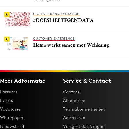
DIGITAL TRANSFORMATION
#DOESLIEFTEGENDATA
CUSTOMER EXPERIENCE
Hema werkt samen met Wehkamp
Meer Adformatie
Service & Contact
Partners
Contact
Events
Abonneren
Vacatures
Teamabonnementen
Whitepapers
Adverteren
Nieuwsbrief
Veelgestelde Vragen