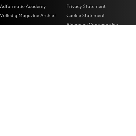
Adformatie Academy
Privacy Statement
Volledig Magazine Archief
Cookie Statement
Algemene Voorwaarden
Onze app
Maak Adformatie.nl je
Google-favoriet
Privacyinstellingen
Download de
Adformatie Nieuws App