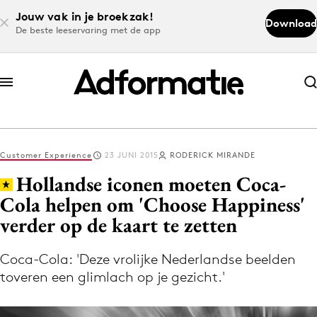
Jouw vak in je broekzak!
Download
De beste leeservaring met de app
Abonneer nu
Abonneer nu
Customer Experience
23 JUNI 2015
RODERICK MIRANDE
Log in
Hollandse iconen moeten Coca-
Cola helpen om 'Choose Happiness'
verder op de kaart te zetten
Download de app
Volg het laatste nieuws via de Adformatie
Coca-Cola: 'Deze vrolijke Nederlandse beelden
Nieuws app
toveren een glimlach op je gezicht.'