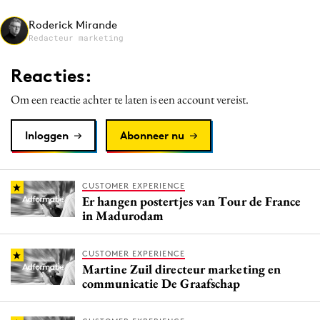
Media
Roderick Mirande
Merkstrategie
Redacteur marketing
PR
Reacties:
Programmatic
Om een reactie achter te laten is een account vereist.
Purpose Marketing
Reputatie & crisis
Inloggen
Abonneer nu
CUSTOMER EXPERIENCE
Er hangen postertjes van Tour de France
in Madurodam
CUSTOMER EXPERIENCE
Martine Zuil directeur marketing en
communicatie De Graafschap