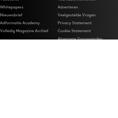
Whitepapers
Adverteren
Nieuwsbrief
Veelgestelde Vragen
Adformatie Academy
Privacy Statement
Volledig Magazine Archief
Cookie Statement
Algemene Voorwaarden
Onze app
Maak Adformatie.nl je
Google-favoriet
Privacyinstellingen
Download de
Adformatie Nieuws App