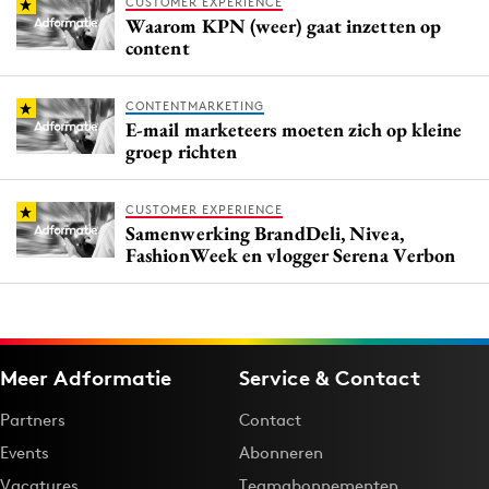
CUSTOMER EXPERIENCE
Waarom KPN (weer) gaat inzetten op
content
CONTENTMARKETING
E-mail marketeers moeten zich op kleine
groep richten
CUSTOMER EXPERIENCE
Samenwerking BrandDeli, Nivea,
FashionWeek en vlogger Serena Verbon
Meer Adformatie
Service & Contact
Partners
Contact
Events
Abonneren
Vacatures
Teamabonnementen