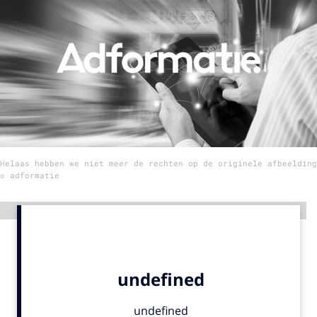
Menu
Home
9 sept: GenAI-training
12 nov: MarketingLive!
Adverteren
Helaas hebben we niet meer de rechten op de originele afbeelding
Events
© adformatie
Opleidingen
Vacatures
Advertentie
Academy
Partners
Topics
Artificial Intelligence