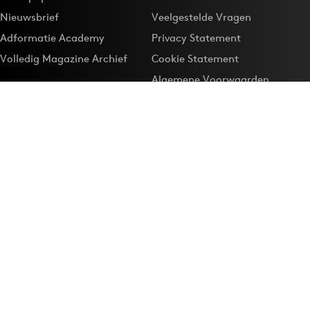
Nieuwsbrief
Veelgestelde Vragen
Adformatie Academy
Privacy Statement
Volledig Magazine Archief
Cookie Statement
Algemene Voorwaarden
Onze app
Maak Adformatie.nl je
Google-favoriet
Privacyinstellingen
Download de
Adformatie Nieuws App