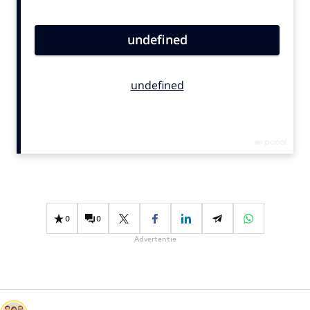
Bureaus
Campagnes
Carriere
Contentmarketing
Craft
Customer Experience
Data & Insights
Design
Digital transformation
Diversiteit
0
0
Effectiviteit
Advertentie
Gedragsverandering
Influencer marketing
Interne communicatie
Martech