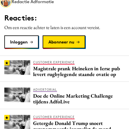
Redactie Adformatie
Media
Merkstrategie
Reacties:
PR
Om een reactie achter te laten is een account vereist.
Programmatic
Purpose Marketing
Inloggen
Abonneer nu
Reputatie & crisis
CUSTOMER EXPERIENCE
Magistrale prank Heineken in Ierse pub
levert rugbylegende staande ovatie op
ADVERTORIAL
Doe de Online Marketing Challenge
tijdens AdfoLive
CUSTOMER EXPERIENCE
Getergde Donald Trump snoert
gerenommeerde journalist de mond