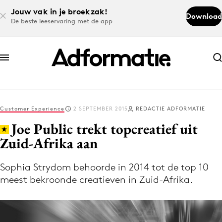
Jouw vak in je broekzak!
Download
De beste leeservaring met de app
Abonneer nu
Abonneer nu
Customer Experience
2 SEPTEMBER 2015
REDACTIE ADFORMATIE
Log in
Joe Public trekt topcreatief uit
Zuid-Afrika aan
Download de app
Volg het laatste nieuws via de Adformatie
Sophia Strydom behoorde in 2014 tot de top 10
meest bekroonde creatieven in Zuid-Afrika.
Nieuws app