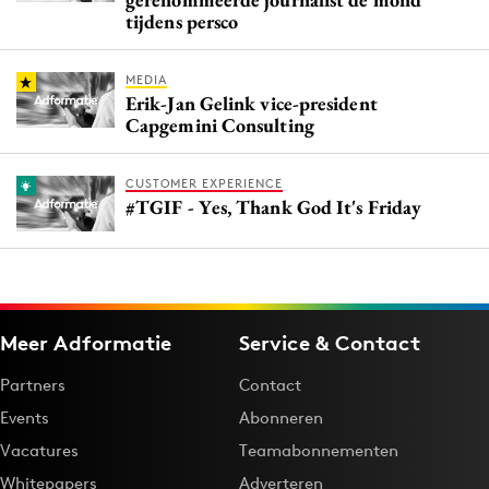
tijdens persco
MEDIA
Erik-Jan Gelink vice-president
Capgemini Consulting
CUSTOMER EXPERIENCE
#TGIF - Yes, Thank God It's Friday
Meer Adformatie
Service & Contact
Partners
Contact
Events
Abonneren
Vacatures
Teamabonnementen
Whitepapers
Adverteren