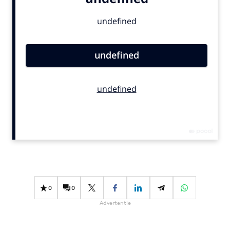
Bureaus
Campagnes
Carriere
Contentmarketing
Craft
Customer Experience
Data & Insights
Design
Digital transformation
Diversiteit
Effectiviteit
Gedragsverandering
0
0
Influencer marketing
Advertentie
Interne communicatie
Martech