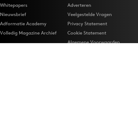
Whitepapers
Adverteren
Nieuwsbrief
Veelgestelde Vragen
Adformatie Academy
Privacy Statement
Volledig Magazine Archief
Cookie Statement
Algemene Voorwaarden
Onze app
Maak Adformatie.nl je
Google-favoriet
Privacyinstellingen
Download de
Adformatie Nieuws App