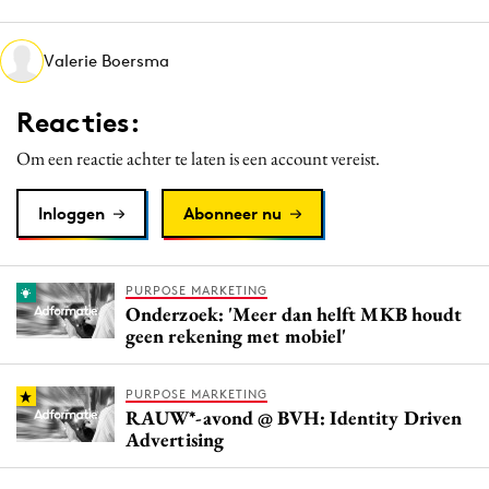
Media
Merkstrategie
Valerie Boersma
PR
Reacties:
Programmatic
Purpose Marketing
Om een reactie achter te laten is een account vereist.
Reputatie & crisis
Inloggen
Abonneer nu
PURPOSE MARKETING
Onderzoek: 'Meer dan helft MKB houdt
geen rekening met mobiel'
PURPOSE MARKETING
RAUW*-avond @ BVH: Identity Driven
Advertising