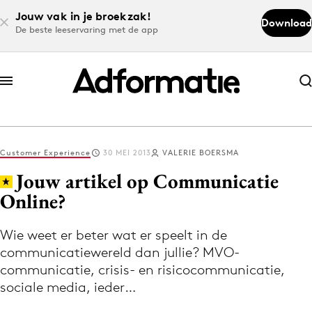
Jouw vak in je broekzak!
Download
De beste leeservaring met de app
Abonneer nu
Abonneer nu
Customer Experience
30 MEI 2013
VALERIE BOERSMA
Log in
Jouw artikel op Communicatie
Online?
Download de app
Volg het laatste nieuws via de Adformatie
Wie weet er beter wat er speelt in de
communicatiewereld dan jullie? MVO-
Nieuws app
communicatie, crisis- en risicocommunicatie,
sociale media, ieder…